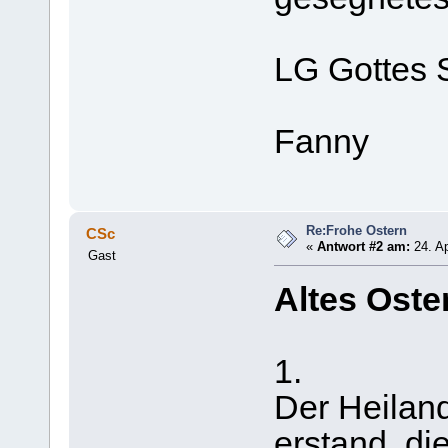
LG Gottes 
Fanny
Re:Frohe Ostern
CSc
«
Antwort #2 am:
24. Ap
Gast
Altes Oste
1.
Der Heiland
erstand, di