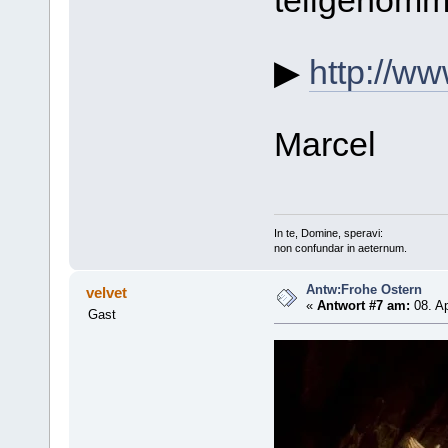
teilgenomm
▶
http://ww
Marcel
In te, Domine, speravi:
non confundar in aeternum.
Antw:Frohe Ostern
velvet
«
Antwort #7 am:
08. Ap
Gast