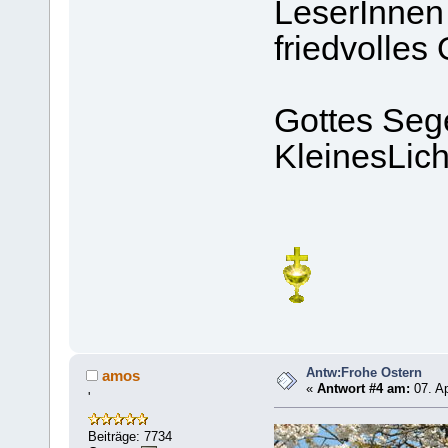
LeserInnen 
friedvolles 
Gottes Seg
KleinesLich
Antw:Frohe Ostern
amos
«
Antwort #4 am:
07. Ap
'
Beiträge: 7734