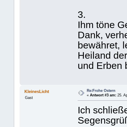
3.
Ihm töne Ge
Dank, verher
bewähret, l
Heiland der
und Erben be
Re:Frohe Ostern
KleinesLicht
«
Antwort #3 am:
25. Ap
Gast
Ich schließ
Segensgrüß