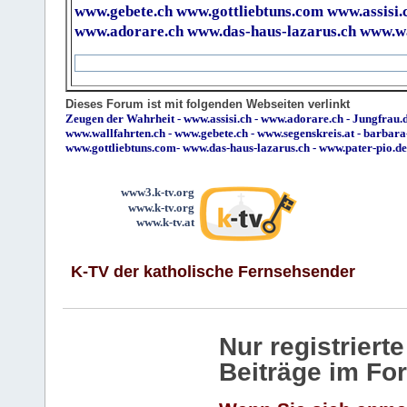
www.gebete.ch
www.gottliebtuns.com
www.assisi.
www.adorare.ch
www.das-haus-lazarus.ch
www.wa
Dieses Forum ist mit folgenden Webseiten verlinkt
Zeugen der Wahrheit
-
www.assisi.ch
-
www.adorare.ch
-
Jungfrau.d
www.wallfahrten.ch
-
www.gebete.ch
-
www.segenskreis.at
-
barbara
www.gottliebtuns.com
-
www.das-haus-lazarus.ch
-
www.pater-pio.de
www3.k-tv.org
www.k-tv.org
www.k-tv.at
K-TV der katholische Fernsehsender
Nur registrier
Beiträge im Fo