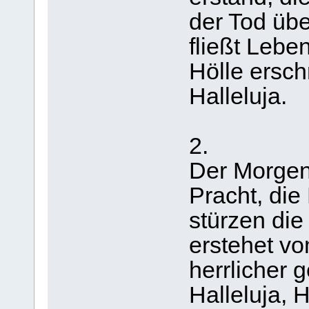
der Tod üb
fließt Lebe
Hölle ersch
Halleluja.
2.
Der Morgen
Pracht, die
stürzen di
erstehet v
herrlicher g
Halleluja, H