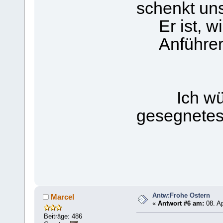
schenkt un
Er ist, wie
Anführer u
Ich wünsc
gesegnetes 
Herzl
Antw:Frohe Ostern
Marcel
«
Antwort #6 am:
08. Ap
Beiträge: 486