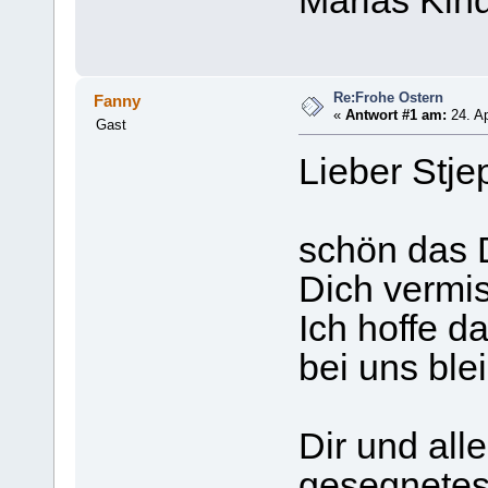
Marias Kin
Re:Frohe Ostern
Fanny
«
Antwort #1 am:
24. Ap
Gast
Lieber Stje
schön das D
Dich vermis
Ich hoffe da
bei uns blei
Dir und all
gesegnetes