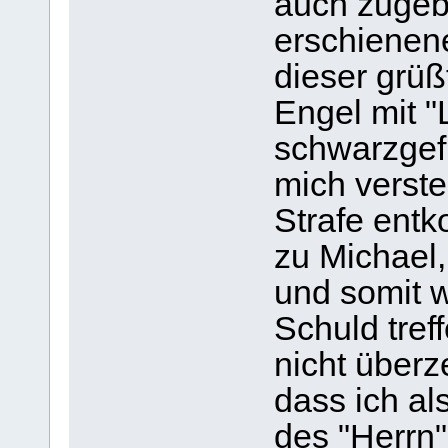
auch zugeb
erschienen
dieser grü
Engel mit "
schwarzgefl
mich verste
Strafe ent
zu Michael,
und somit 
Schuld tref
nicht überz
dass ich al
des "Herrn"