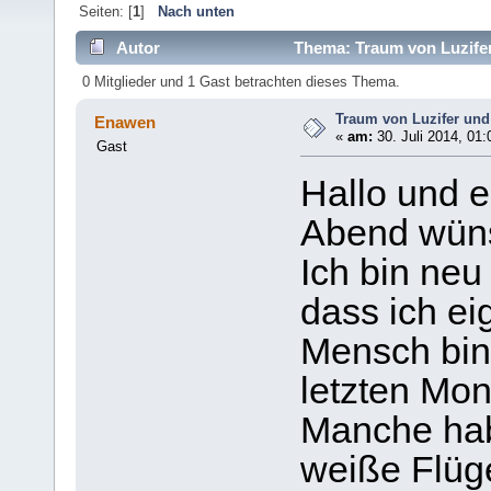
Seiten: [
1
]
Nach unten
Autor
Thema: Traum von Luzifer
0 Mitglieder und 1 Gast betrachten dieses Thema.
Traum von Luzifer und
Enawen
«
am:
30. Juli 2014, 01:
Gast
Hallo und 
Abend wüns
Ich bin neu
dass ich ei
Mensch bin
letzten Mo
Manche ha
weiße Flüge