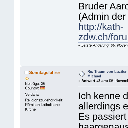
Bruder Aar
(Admin der
http://kath-
zdw.ch/foru
«
Letzte Änderung: 06. Nove
Re: Traum von Luzifer
Sonntagsfahrer
Michael
«
Antwort #2 am:
06. Novemb
Beiträge: 36
Country:
Ich kenne 
Verdana
Religionszugehörigkeit:
allerdings 
Römisch-katholische
Kirche
Es passiert
haargenauso