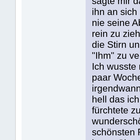
sagte mir d
ihn an sich
nie seine A
rein zu zie
die Stirn u
"Ihm" zu ve
Ich wusste 
paar Woche
irgendwann
hell das ic
fürchtete z
wunderschö
schönsten F