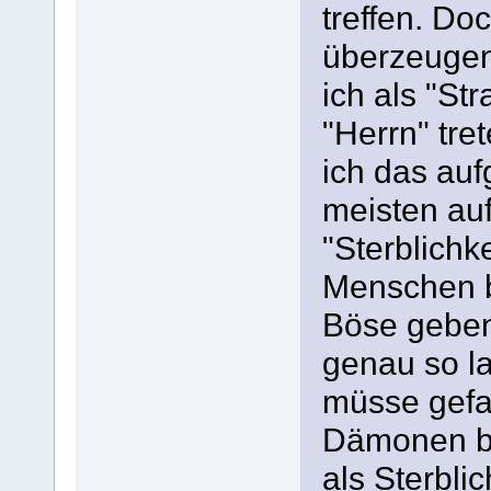
treffen. Do
überzeugen.
ich als "St
"Herrn" tre
ich das au
meisten auf
"Sterblichk
Menschen bi
Böse geben
genau so l
müsse gefa
Dämonen b
als Sterbli