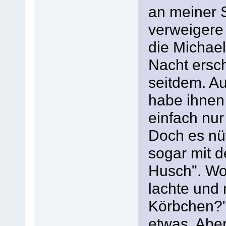
an meiner S
verweigere
die Michael
Nacht ersc
seitdem. Au
habe ihnen
einfach nur
Doch es nüt
sogar mit 
Husch". Wor
lachte und 
Körbchen?"
etwas. Aber