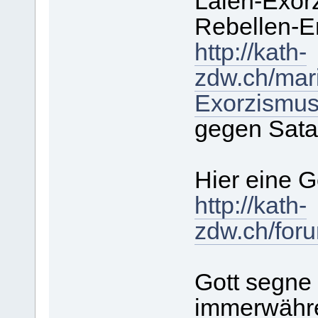
Laien-Exor
Rebellen-E
http://kath-
zdw.ch/mar
Exorzismu
gegen Sata
Hier eine 
http://kath-
zdw.ch/for
Gott segne
immerwähr