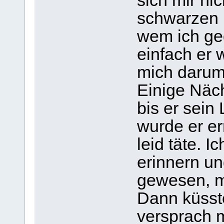
sich mir nic
schwarzen F
wem ich ge
einfach er 
mich darum,
Einige Näc
bis er sein
wurde er er
leid täte. I
erinnern un
gewesen, mi
Dann küsste
versprach m