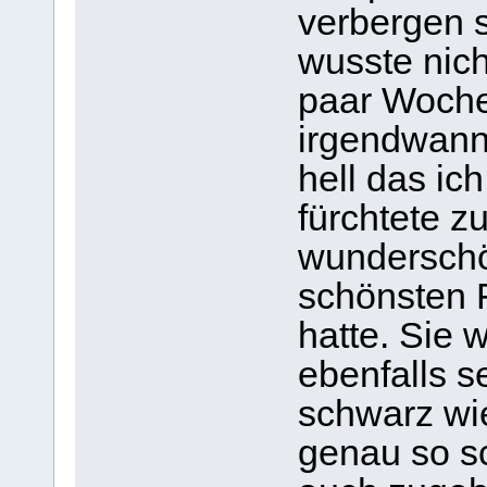
verbergen s
wusste nich
paar Woche
irgendwann
hell das ic
fürchtete z
wunderschö
schönsten F
hatte. Sie 
ebenfalls s
schwarz wi
genau so sc