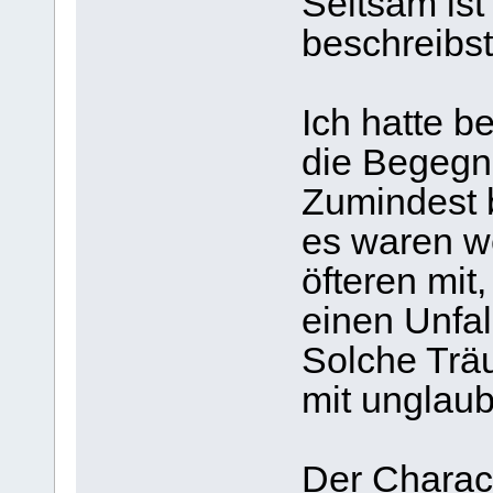
Seltsam ist
beschreibst
Ich hatte b
die Begegn
Zumindest b
es waren we
öfteren mit
einen Unfall
Solche Trä
mit unglaub
Der Charac