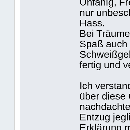
Unfähig, F
nur unbesch
Hass.
Bei Träume
Spaß auch 
Schweißgeb
fertig und 
Ich verstan
über diese
nachdachte,
Entzug jegl
Erklärung m