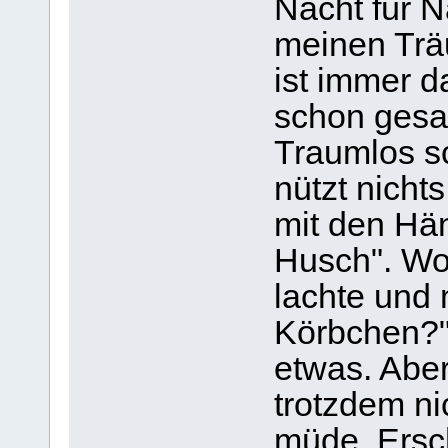
Nacht für N
meinen Trä
ist immer d
schon gesag
Traumlos s
nützt nicht
mit den Hä
Husch". Wor
lachte und 
Körbchen?"
etwas. Aber
trotzdem ni
müde. Ersch