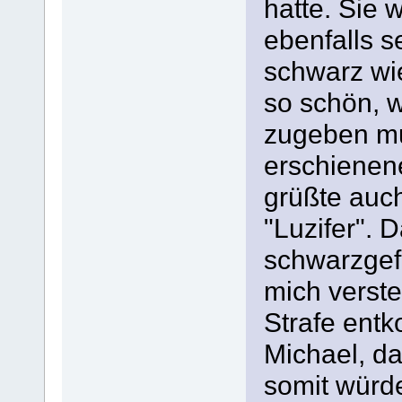
hatte. Sie 
ebenfalls s
schwarz wi
so schön, w
zugeben mu
erschienen
grüßte auc
"Luzifer". 
schwarzgefl
mich verste
Strafe ent
Michael, da
somit würd