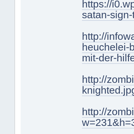
https://i0.
satan-sign
http://info
heuchelei-
mit-der-hilfe
http://zom
knighted.
http://zomb
w=231&h=