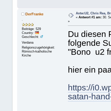
Antw:U2, Chris Rea, B
DerFranke
«
Antwort #1 am:
30. S
.
»
Beiträge: 529
Du diesen 
Country:
Geschlecht:
folgende S
Verdana
Religionszugehörigkeit:
"Bono u2 f
Römisch-katholische
Kirche
hier ein paa
https://i0.
satan-hand