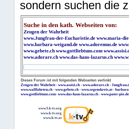
sondern suchen die z
Suche in den kath. Webseiten von:
Zeugen der Wahrheit
www.Jungfrau-der-Eucharistie.de
www.maria-die
www.barbara-weigand.de
www.adoremus.de
www.
www.gebete.ch
www.gottliebtuns.com
www.assisi.
www.adorare.ch
www.das-haus-lazarus.ch
www.wa
Dieses Forum ist mit folgenden Webseiten verlinkt
Zeugen der Wahrheit
-
www.assisi.ch
-
www.adorare.ch
-
Jungfrau.d
www.wallfahrten.ch
-
www.gebete.ch
-
www.segenskreis.at
-
barbara
www.gottliebtuns.com
-
www.das-haus-lazarus.ch
-
www.pater-pio.de
www3.k-tv.org
www.k-tv.org
www.k-tv.at