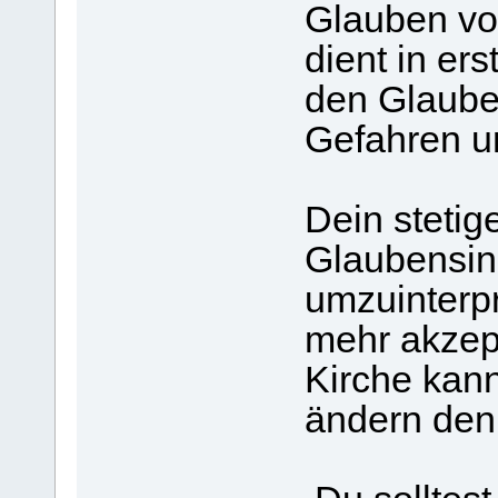
Glauben vo
dient in ers
den Glaube
Gefahren un
Dein stetig
Glaubensin
umzuinterpre
mehr akzept
Kirche kann
ändern denn