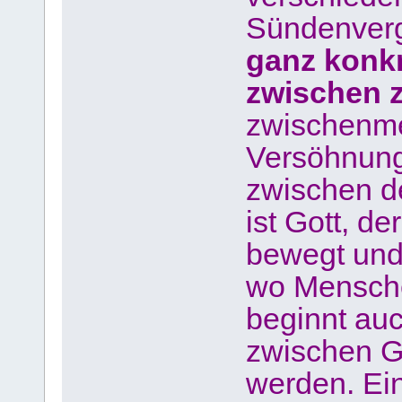
Sündenver
ganz konk
zwischen 
zwischenm
Versöhnung
zwischen d
ist Gott, 
bewegt und
wo Mensche
beginnt au
zwischen Go
werden. Ei