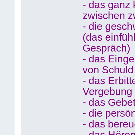
- das ganz
zwischen z
- die gesch
(das einfüh
Gespräch)
- das Eing
von Schuld
- das Erbi
Vergebung 
- das Gebet
- die pers
- das bere
- das Hören