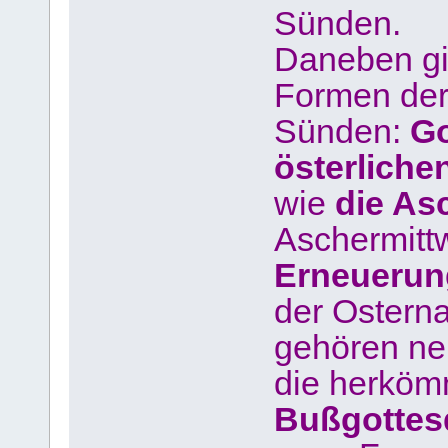
Sünden.
Daneben gib
Formen der
Sünden:
Go
österliche
wie
die As
Aschermit
Erneuerun
der Ostern
gehören n
die herköm
Bußgottes