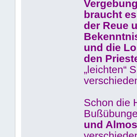
Vergebung
braucht e
der Reue 
Bekenntni
und die L
den Prieste
„leichten“ 
verschiede
Schon die H
Bußübung
und Almos
verschiede