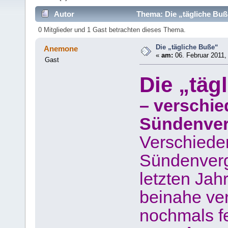
Autor
Thema: Die „tägliche Buß
0 Mitglieder und 1 Gast betrachten dieses Thema.
Die „tägliche Buße“
Anemone
«
am:
06. Februar 2011,
Gast
Die „täg
– verschi
Sündenve
Verschiede
Sündenverg
letzten Jah
beinahe ve
nochmals f