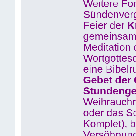
Weitere For
Sündenverg
Feier der
K
gemeinsam
Meditation
Wortgottesd
eine Bibelr
Gebet der
Stundeng
Weihrauchr
oder das S
Komplet), b
Versöhnung