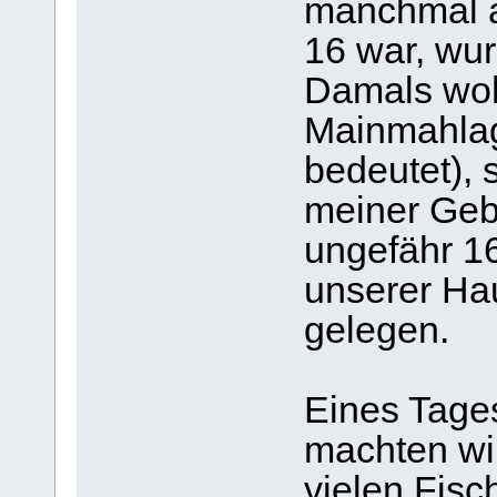
manchmal a
16 war, wur
Damals wohn
Mainmahlag
bedeutet), s
meiner Gebu
ungefähr 1
unserer Ha
gelegen.
Eines Tages
machten wi
vielen Fisc