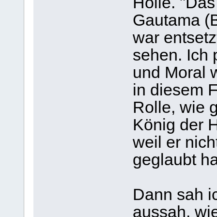
Hölle. "Das
Gautama (Bu
war entsetz
sehen. Ich 
und Moral w
in diesem F
Rolle, wie 
König der H
weil er nic
geglaubt ha
Dann sah i
aussah, wie 