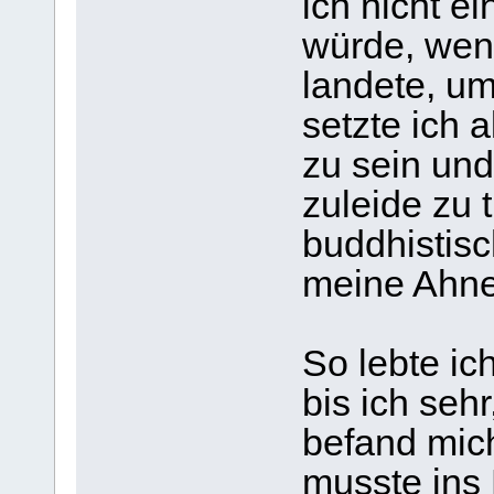
ich nicht e
würde, wen
landete, um
setzte ich 
zu sein un
zuleide zu t
buddhistisc
meine Ahne
So lebte ic
bis ich seh
befand mic
musste ins