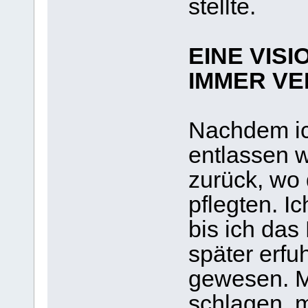
stellte.
EINE VISI
IMMER V
Nachdem i
entlassen w
zurück, wo
pflegten. I
bis ich das
später erfuh
gewesen. M
schlagen, m