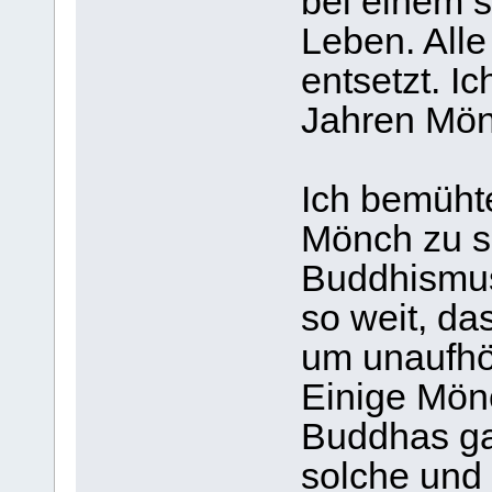
bei einem 
Leben. Alle
entsetzt. I
Jahren Mön
Ich bemühte
Mönch zu se
Buddhismus
so weit, da
um unaufhör
Einige Mön
Buddhas ga
solche und