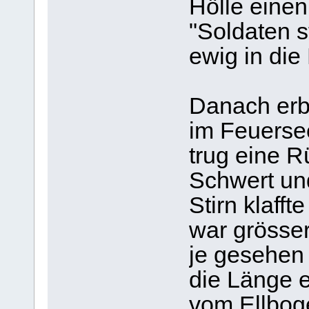
Hölle eine
"Soldaten s
ewig in die 
Danach erb
im Feuerse
trug eine R
Schwert und
Stirn klaff
war grösser
je gesehen
die Länge 
vom Ellboge