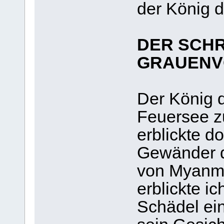
der König d
DER SCHR
GRAUENV
Der König d
Feuersee zu
erblickte do
Gewänder d
von Myanma
erblickte i
Schädel ei