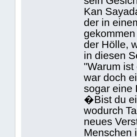
sein Gesich
Kan Sayada
der in ein
gekommen w
der Hölle, 
in diesen S
"Warum ist
war doch ei
sogar eine 
�Bist du e
wodurch Ta
neues Verst
Menschen i