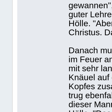
gewannen", 
guter Lehre
Hölle. "Abe
Christus. Da
Danach mus
im Feuer a
mit sehr l
Knäuel auf 
Kopfes zu
trug ebenfa
dieser Mann