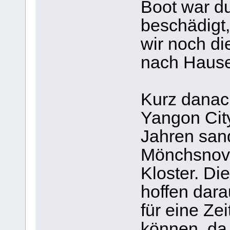
Boot war du
beschädigt
wir noch di
nach Hause
Kurz danac
Yangon City
Jahren san
Mönchsnovi
Kloster. Di
hoffen dara
für eine Ze
können, da 