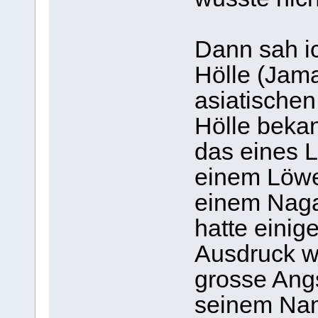
Dann sah i
Hölle (Jama
asiatischen
Hölle bekan
das eines L
einem Löwe
einem Naga 
hatte einig
Ausdruck wa
grosse Angs
seinem Name