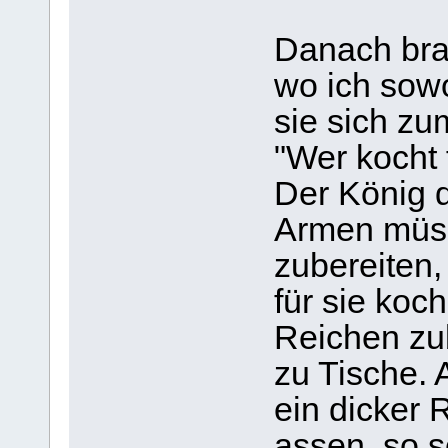
Danach bra
wo ich sow
sie sich z
"Wer kocht 
Der König d
Armen müss
zubereiten,
für sie koc
Reichen zub
zu Tische.
ein dicker 
assen, so s