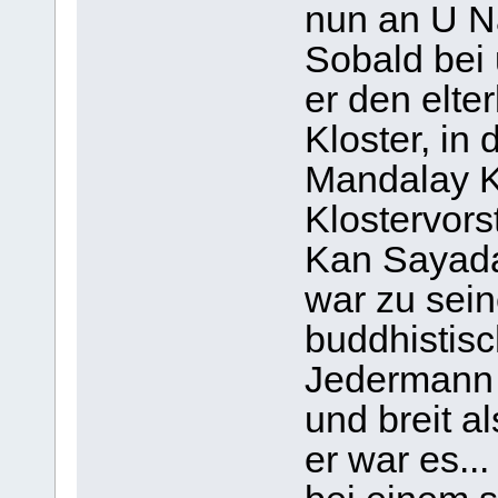
nun an U Na
Sobald bei
er den elte
Kloster, in 
Mandalay K
Klostervors
Kan Sayadaw
war zu sein
buddhistis
Jedermann 
und breit al
er war es..