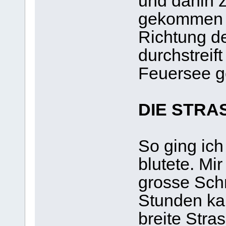
und dahin 
gekommen bi
Richtung de
durchstreift
Feuersee 
DIE STRA
So ging ich
blutete. Mi
grosse Sch
Stunden kam
breite Stra