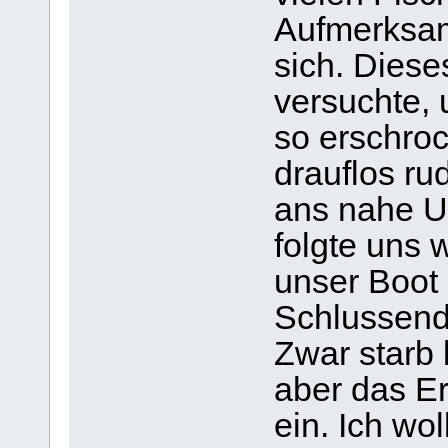
Aufmerksam
sich. Diese
versuchte, 
so erschroc
drauflos ru
ans nahe Uf
folgte uns w
unser Boot
Schlussendl
Zwar starb 
aber das Erl
ein. Ich wo