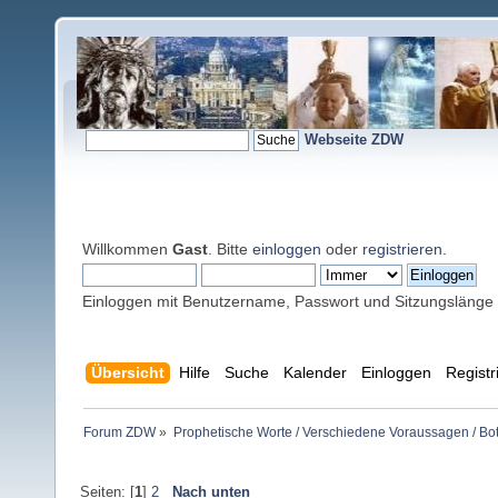
Webseite ZDW
Willkommen
Gast
. Bitte
einloggen
oder
registrieren
.
Einloggen mit Benutzername, Passwort und Sitzungslänge
Übersicht
Hilfe
Suche
Kalender
Einloggen
Registr
Forum ZDW
»
Prophetische Worte / Verschiedene Voraussagen / Bo
Seiten: [
1
]
2
Nach unten