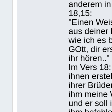
anderem in
18,15:
"Einen Wei
aus deiner 
wie ich es 
GOtt, dir er
ihr hören.."
Im Vers 18
ihnen erste
ihrer Brüder
ihm meine 
und er soll