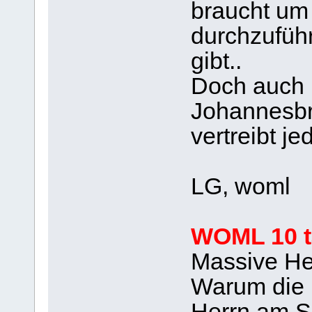
braucht um
durchzufüh
gibt..
Doch auch 
Johannesbr
vertreibt je
LG, woml
WOML 10 t
Massive Het
Warum die 
Herrn am So