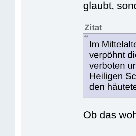
glaubt, son
Zitat
Im Mittelal
verpöhnt di
verboten un
Heiligen S
den häutet
Ob das woh