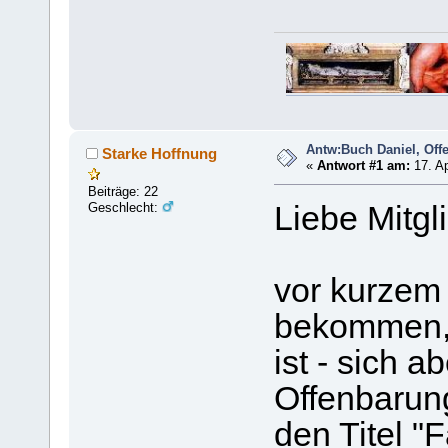
Antw:Buch Daniel, Of
Starke Hoffnung
«
Antwort #1 am:
17. Ap
Beiträge: 22
Geschlecht:
Liebe Mitgl
vor kurzem
bekommen, 
ist - sich a
Offenbarung
den Titel "