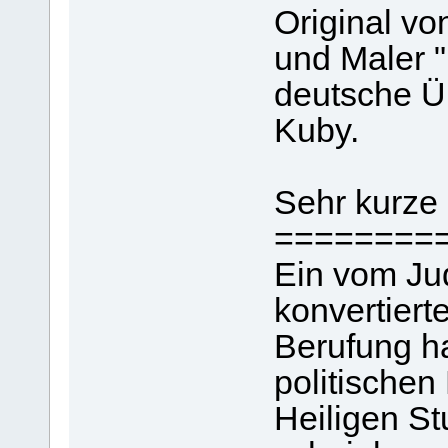
Original v
und Maler "
deutsche Üb
Kuby.
Sehr kurze
========
Ein vom Ju
konvertiert
Berufung ha
politischen
Heiligen St