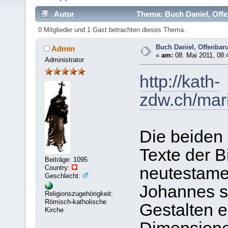
Autor
Thema: Buch Daniel, Off
0 Mitglieder und 1 Gast betrachten dieses Thema.
Buch Daniel, Offenba
Admin
«
am:
08. Mai 2011, 08:
Administrator
http://kath-
zdw.ch/mari
Die beiden
Texte der B
Beiträge: 1095
Country:
neutestame
Geschlecht:
Johannes s
Religionszugehörigkeit:
Römisch-katholische
Gestalten 
Kirche