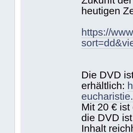
Zukunft der
heutigen Zei
https://ww
sort=dd&vi
Die DVD is
erhältlich:
h
eucharistie
Mit 20 € is
die DVD ist
Inhalt reich