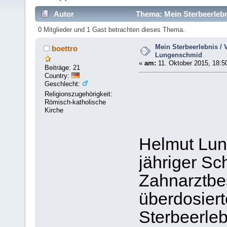
Autor
Thema: Mein Sterbeerlebn
0 Mitglieder und 1 Gast betrachten dieses Thema.
Mein Sterbeerlebnis / 
boettro
Lungenschmid
«
am:
11. Oktober 2015, 18:5
Beiträge: 21
Country:
Geschlecht:
Religionszugehörigkeit:
Römisch-katholische
Kirche
Helmut Lun
jähriger Sc
Zahnarztbes
überdosier
Sterbeerleb