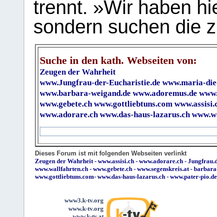
trennt. »Wir haben hi
sondern suchen die z
Suche in den kath. Webseiten von:
Zeugen der Wahrheit
www.Jungfrau-der-Eucharistie.de
www.maria-die
www.barbara-weigand.de
www.adoremus.de
www.
www.gebete.ch
www.gottliebtuns.com
www.assisi.
www.adorare.ch
www.das-haus-lazarus.ch
www.wa
Dieses Forum ist mit folgenden Webseiten verlinkt
Zeugen der Wahrheit
-
www.assisi.ch
-
www.adorare.ch
-
Jungfrau.d
www.wallfahrten.ch
-
www.gebete.ch
-
www.segenskreis.at
-
barbara
www.gottliebtuns.com
-
www.das-haus-lazarus.ch
-
www.pater-pio.de
www3.k-tv.org
www.k-tv.org
www.k-tv.at