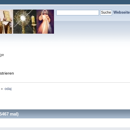
Webseit
nge
strieren
»
odaj
5467 mal)