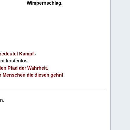
Wimpernschlag.
bedeutet Kampf
-
 ist kostenlos
.
den Pfad der Wahrheit,
an Menschen die diesen gehn!
n.