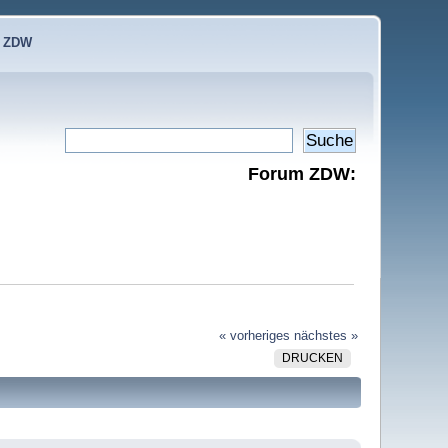
e ZDW
Forum ZDW:
« vorheriges
nächstes »
DRUCKEN