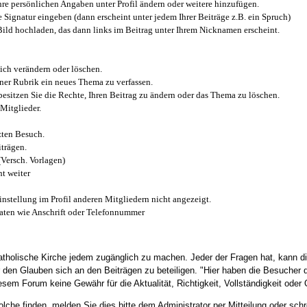
e persönlichen Angaben unter Profil ändern oder weitere hinzufügen.
e Signatur eingeben (dann erscheint unter jedem Ihrer Beiträge z.B. ein Spruch)
 Bild hochladen, das dann links im Beitrag unter Ihrem Nicknamen erscheint.
ich verändern oder löschen.
iner Rubrik ein neues Thema zu verfassen.
esitzen Sie die Rechte, Ihren Beitrag zu ändern oder das Thema zu löschen.
Mitglieder.
zten Besuch.
trägen.
(Versch. Vorlagen)
t weiter
instellung im Profil anderen Mitgliedern nicht angezeigt.
aten wie Anschrift oder Telefonnummer
tholische Kirche jedem zugänglich zu machen. Jeder der Fragen hat, kann di
den Glauben sich an den Beiträgen zu beteiligen. "Hier haben die Besucher d
sem Forum keine Gewähr für die Aktualität, Richtigkeit, Vollständigkeit oder Q
he finden, melden Sie dies bitte dem Administrator per Mitteilung oder schr