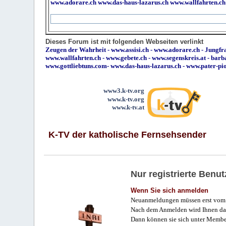
www.adorare.ch
www.das-haus-lazarus.ch
www.wallfahrten.ch
Dieses Forum ist mit folgenden Webseiten verlinkt
Zeugen der Wahrheit
-
www.assisi.ch
-
www.adorare.ch
-
Jungfra
www.wallfahrten.ch
-
www.gebete.ch
-
www.segenskreis.at
-
barb
www.gottliebtuns.com
-
www.das-haus-lazarus.ch
-
www.pater-pi
www3.k-tv.org
www.k-tv.org
www.k-tv.at
K-TV der katholische Fernsehsender
Nur registrierte Ben
Wenn Sie sich anmelden
Neuanmeldungen müssen erst vom 
Nach dem Anmelden wird Ihnen das
Dann können sie sich unter Membe