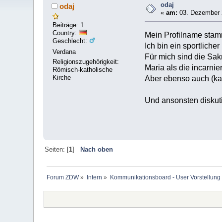
odaj
odaj
«
am:
03. Dezember 
Beiträge: 1
Country:
Mein Profilname stamm
Geschlecht:
Ich bin ein sportlicher
Verdana
Für mich sind die Sak
Religionszugehörigkeit:
Maria als die incarni
Römisch-katholische
Kirche
Aber ebenso auch (kat
Und ansonsten diskut
Seiten: [
1
]
Nach oben
Forum ZDW
»
Intern
»
Kommunikationsboard - User Vorstellung 