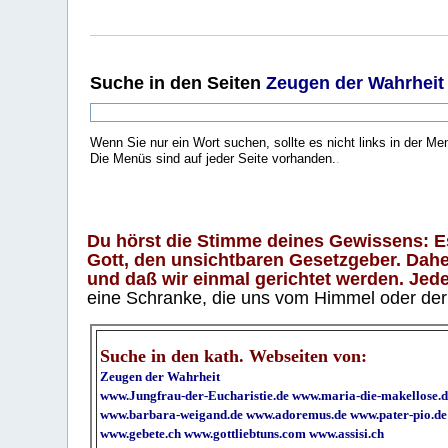
Suche
in den Seiten
Zeugen der Wahrheit
Wenn Sie nur ein Wort suchen, sollte es nicht links in der Me
Die Menüs sind auf jeder Seite vorhanden.
.
Du hörst die Stimme deines Gewissens: Es 
Gott, den unsichtbaren Gesetzgeber. Daher
und daß wir einmal gerichtet werden. Jeder
eine Schranke, die uns vom Himmel oder der H
Suche in den kath. Webseiten von:
Zeugen der Wahrheit
www.Jungfrau-der-Eucharistie.de
www.maria-die-makellose.d
www.barbara-weigand.de
www.adoremus.de
www.pater-pio.de
www.gebete.ch
www.gottliebtuns.com
www.assisi.ch