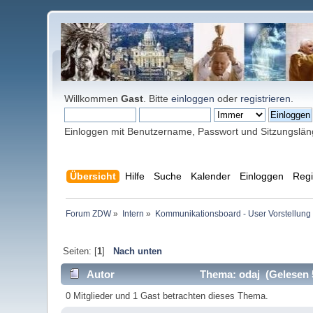
Willkommen
Gast
. Bitte
einloggen
oder
registrieren
.
Einloggen mit Benutzername, Passwort und Sitzungslä
Übersicht
Hilfe
Suche
Kalender
Einloggen
Regi
Forum ZDW
»
Intern
»
Kommunikationsboard - User Vorstellung 
Seiten: [
1
]
Nach unten
Autor
Thema: odaj (Gelesen 
0 Mitglieder und 1 Gast betrachten dieses Thema.