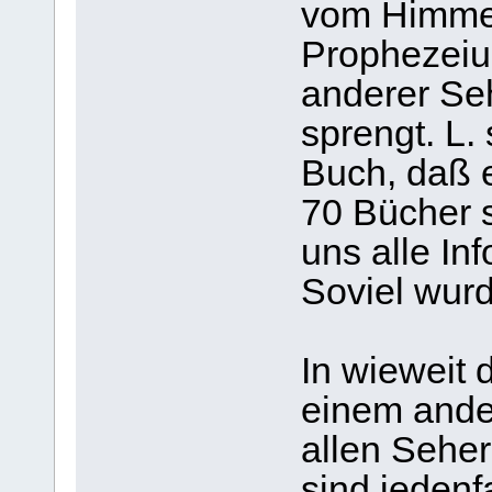
vom Himmel 
Prophezeiu
anderer Se
sprengt. L.
Buch, daß 
70 Bücher 
uns alle Inf
Soviel wurd
In wieweit d
einem ander
allen Sehe
sind jedenf