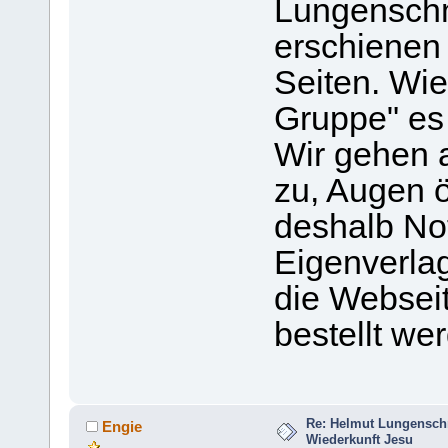
Lungenschm
erschienen 
Seiten. Wie
Gruppe" es 
Wir gehen a
zu, Augen ö
deshalb Not
Eigenverla
die Websei
bestellt we
Re: Helmut Lungensch
Engie
Wiederkunft Jesu