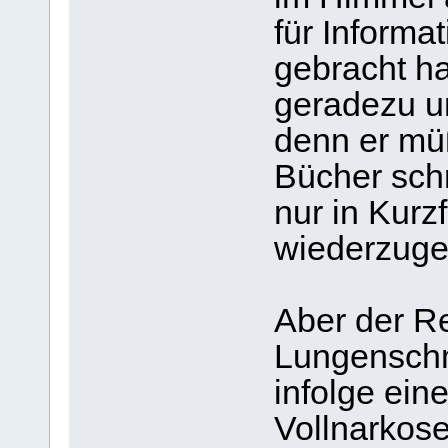
für Informa
gebracht ha
geradezu un
denn er müß
Bücher sch
nur in Kur
wiederzugeb
Aber der R
Lungenschmi
infolge ein
Vollnarkose