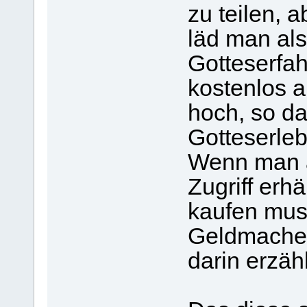
zu teilen, a
läd man als
Gotteserfah
kostenlos a
hoch, so da
Gotteserle
Wenn man a
Zugriff erh
kaufen muss
Geldmacher
darin erzäh