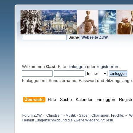
Webseite ZDW
Willkommen
Gast
. Bitte
einloggen
oder
registrieren
.
Einloggen mit Benutzername, Passwort und Sitzungslänge
Übersicht
Hilfe
Suche
Kalender
Einloggen
Registr
Forum ZDW
»
Christsein - Mystik - Gaben, Charismen, Früchte.
»
Wu
Helmut Lungenschmidt und die Zweite Wiederkunft Jesu