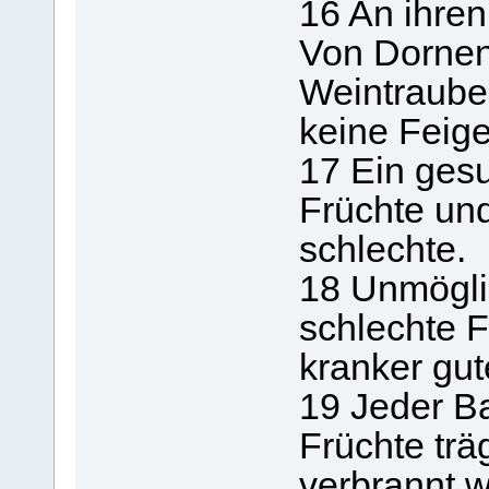
16 An ihren
Von Dornen
Weintraube
keine Feige
17 Ein ges
Früchte un
schlechte.
18 Unmögli
schlechte F
kranker gut
19 Jeder B
Früchte tr
verbrannt 