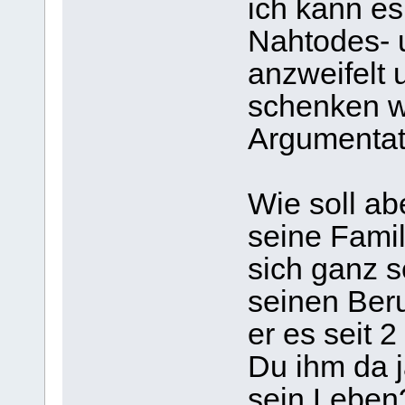
ich kann e
Nahtodes- 
anzweifelt
schenken w
Argumentat
Wie soll ab
seine Famil
sich ganz 
seinen Beru
er es seit 2
Du ihm da j
sein Leben