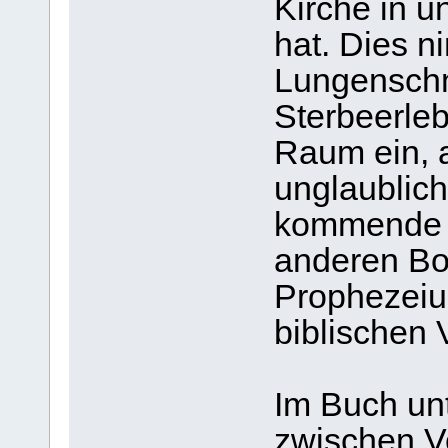
Kirche in u
hat. Dies n
Lungenschm
Sterbeerleb
Raum ein, 
unglaublich
kommende Ze
anderen Bot
Prophezeiu
biblischen
Im Buch unt
zwischen 