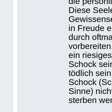
die persön
Diese Seel
Gewissense
in Freude e
durch oftma
vorbereiten
ein riesige
Schock sein
tödlich sei
Schock (Sc
Sinne) nic
sterben we