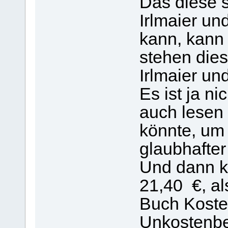
Das diese si
Irlmaier un
kann, kann 
stehen dies
Irlmaier un
Es ist ja ni
auch lesen
könnte, um
glaubhafte
Und dann k
21,40 €, al
Buch Koste
Unkostenbe