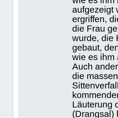
wie es ihm 
aufgezeigt 
ergriffen, d
die Frau ge
wurde, die
gebaut, den 
wie es ihm 
Auch ander
die massen
Sittenverfal
kommenden
Läuterung 
(Drangsal)