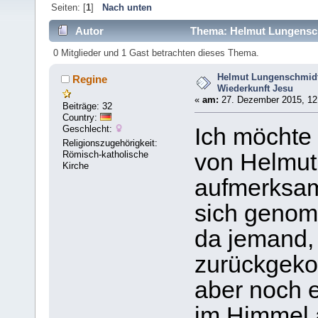
Seiten: [
1
]
Nach unten
Autor
Thema: Helmut Lungenschm
0 Mitglieder und 1 Gast betrachten dieses Thema.
Helmut Lungenschmidt
Regine
Wiederkunft Jesu
«
am:
27. Dezember 2015, 12
Beiträge: 32
Country:
Geschlecht:
Ich möchte 
Religionszugehörigkeit:
Römisch-katholische
von Helmut
Kirche
aufmerksam
sich genom
da jemand, 
zurückgeko
aber noch e
im Himmel a