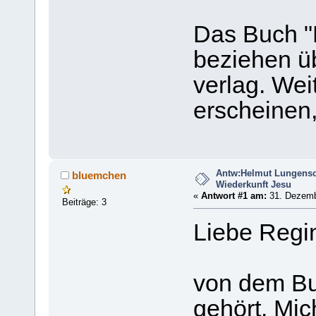
Das Buch "M
beziehen ü
verlag. Wei
erscheinen,
Antw:Helmut Lungensc
bluemchen
Wiederkunft Jesu
«
Antwort #1 am:
31. Dezemb
Beiträge: 3
Liebe Regi
von dem Bu
gehört. Mic