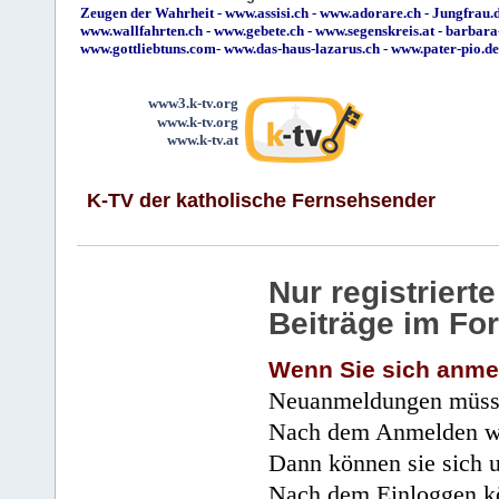
Zeugen der Wahrheit
-
www.assisi.ch
-
www.adorare.ch
-
Jungfrau.d
www.wallfahrten.ch
-
www.gebete.ch
-
www.segenskreis.at
-
barbara
www.gottliebtuns.com
-
www.das-haus-lazarus.ch
-
www.pater-pio.de
www3.k-tv.org
www.k-tv.org
www.k-tv.at
K-TV der katholische Fernsehsender
Nur registrier
Beiträge im Fo
Wenn Sie sich anme
Neuanmeldungen müsse
Nach dem Anmelden wir
Dann können sie sich 
Nach dem Einloggen kö