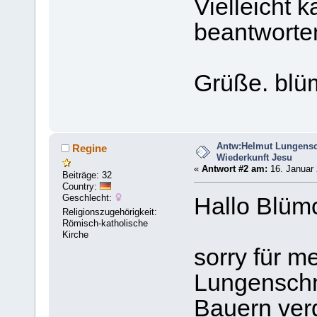
Vielleicht 
beantworte
Grüße. bl
Antw:Helmut Lungensc
Regine
Wiederkunft Jesu
«
Antwort #2 am:
16. Januar 
Beiträge: 32
Country:
Geschlecht:
Hallo Blüm
Religionszugehörigkeit:
Römisch-katholische
Kirche
sorry für m
Lungenschm
Bauern ver