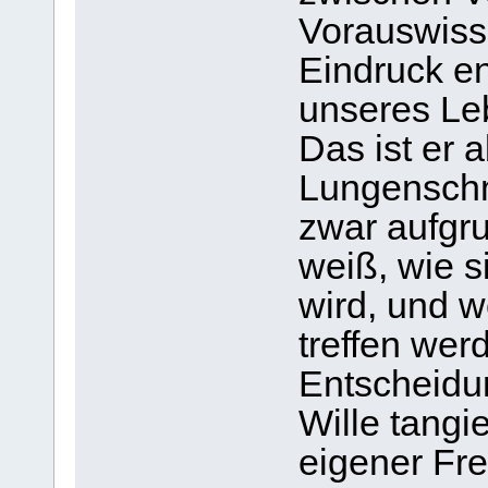
Vorauswiss
Eindruck en
unseres Le
Das ist er 
Lungenschm
zwar aufgru
weiß, wie s
wird, und 
treffen werd
Entscheidun
Wille tangier
eigener Frei