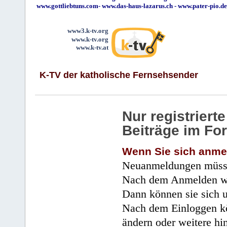
www.gottliebtuns.com
-
www.das-haus-lazarus.ch
-
www.pater-pio.de
www3.k-tv.org
www.k-tv.org
www.k-tv.at
K-TV der katholische Fernsehsender
Nur registrier
Beiträge im Fo
Wenn Sie sich anme
Neuanmeldungen müsse
Nach dem Anmelden wir
Dann können sie sich 
Nach dem Einloggen kö
ändern oder weitere hi