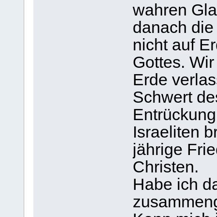
wahren Gla
danach die 
nicht auf E
Gottes. Wi
Erde verla
Schwert des
Entrückung.
Israeliten 
jährige Fri
Christen.
Habe ich da
zusammeng