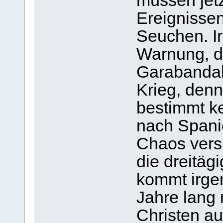
müssen jetz
Ereignissen
Seuchen. I
Warnung, d
Garabandal
Krieg, den
bestimmt ke
nach Spanie
Chaos versi
die dreitäg
kommt irgen
Jahre lang 
Christen a