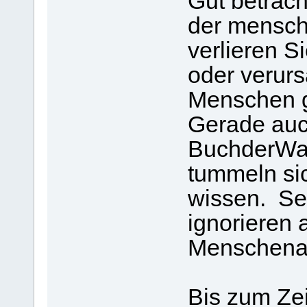
Gut betrach
der mensch
verlieren S
oder verur
Menschen 
Gerade auc
BuchderWa
tummeln sic
wissen. Sei
ignorieren 
Menschenan
Bis zum Zei