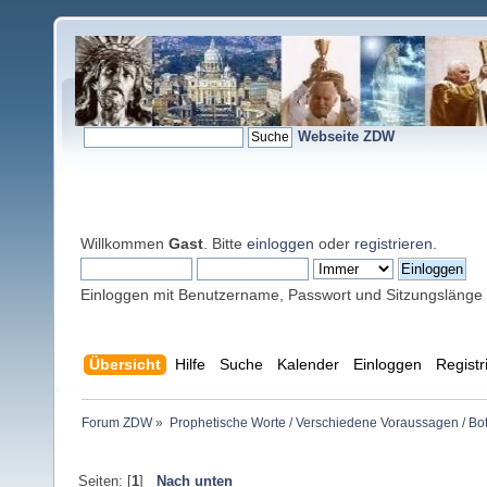
Webseite ZDW
Willkommen
Gast
. Bitte
einloggen
oder
registrieren
.
Einloggen mit Benutzername, Passwort und Sitzungslänge
Übersicht
Hilfe
Suche
Kalender
Einloggen
Registr
Forum ZDW
»
Prophetische Worte / Verschiedene Voraussagen / Bo
Seiten: [
1
]
Nach unten