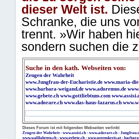
dieser Welt ist.
Diese
Schranke, die uns vo
trennt. »Wir haben hi
sondern suchen die z
Suche in den kath. Webseiten von:
Zeugen der Wahrheit
www.Jungfrau-der-Eucharistie.de
www.maria-die
www.barbara-weigand.de
www.adoremus.de
www.
www.gebete.ch
www.gottliebtuns.com
www.assisi.
www.adorare.ch
www.das-haus-lazarus.ch
www.wa
Dieses Forum ist mit folgenden Webseiten verlinkt
Zeugen der Wahrheit
-
www.assisi.ch
-
www.adorare.ch
-
Jungfrau.d
www.wallfahrten.ch
-
www.gebete.ch
-
www.segenskreis.at
-
barbara