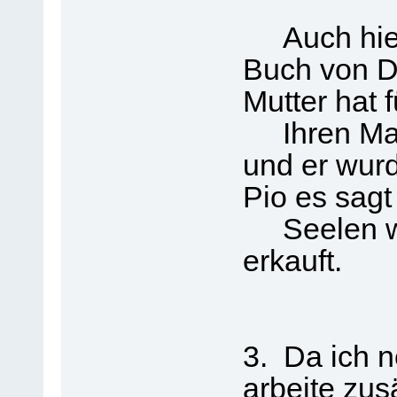
Auch hier 
Buch von Dr
Mutter hat f
Ihren Man
und er wurd
Pio es sagt 
Seelen we
erkauft.
3. Da ich n
arbeite zus