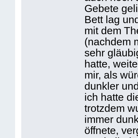
Gebete geli
Bett lag un
mit dem Th
(nachdem m
sehr gläubi
hatte, weit
mir, als wü
dunkler un
ich hatte d
trotzdem w
immer dunkl
öffnete, ve