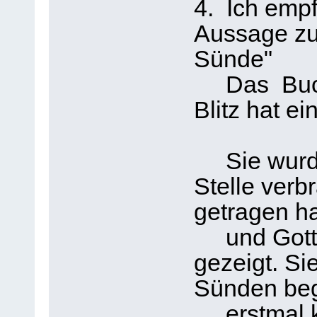
4. Ich empf
Aussage zu
Sünde"
Das Buch v
Blitz hat e
Sie wurde 
Stelle verb
getragen ha
und Gott ha
gezeigt. Si
Sünden be
erstmal ke