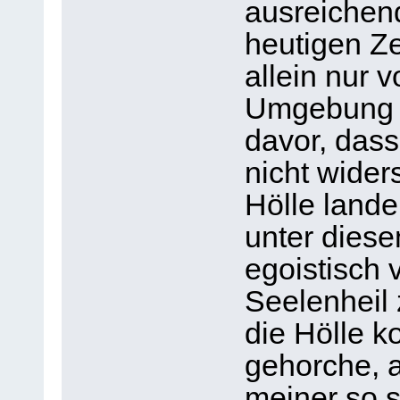
ausreichend
heutigen Ze
allein nur v
Umgebung n
davor, dass
nicht wider
Hölle lande
unter dies
egoistisch 
Seelenheil 
die Hölle k
gehorche, a
meiner so s