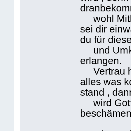
dranbekom
wohl Mithi
sei dir einw
du für diese
und Umke
erlangen.
Vertrau hi
alles was k
stand , dan
wird Gott s
beschämen 