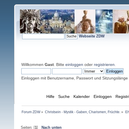
Webseite ZDW
Willkommen
Gast
. Bitte
einloggen
oder
registrieren
.
Einloggen mit Benutzername, Passwort und Sitzungslänge
Übersicht
Hilfe
Suche
Kalender
Einloggen
Registr
Forum ZDW
»
Christsein - Mystik - Gaben, Charismen, Früchte.
»
Eh
Seiten: [
1
]
Nach unten