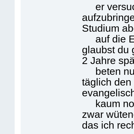
er versuc
aufzubring
Studium ab
auf die En
glaubst du 
2 Jahre spä
beten nun 
täglich den
evangelisc
kaum noch 
zwar wütend
das ich rec