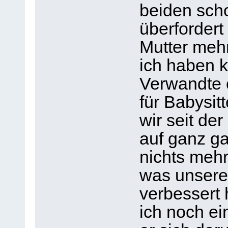
beiden sch
überfordert
Mutter meh
ich haben k
Verwandte 
für Babysit
wir seit de
auf ganz g
nichts meh
was unsere
verbessert
ich noch ei