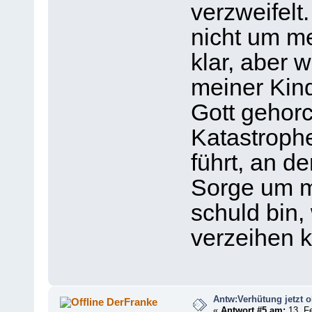
verzweifelt
nicht um me
klar, aber 
meiner Kind
Gott gehorc
Katastrophe
führt, an d
Sorge um m
schuld bin,
verzeihen 
Antw:Verhütung jetzt 
DerFranke
«
Antwort #5 am:
13. Fe