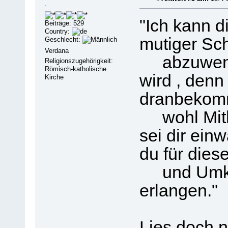
.
"Ich kann d
Beiträge: 529
Country:
mutiger Sch
Geschlecht:
Verdana
abzuwende
Religionszugehörigkeit:
Römisch-katholische
wird , denn
Kirche
dranbekom
wohl Mithi
sei dir einw
du für diese
und Umke
erlangen."
Lies doch n