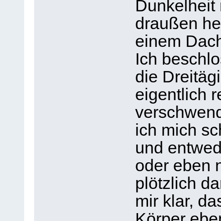
Dunkelheit 
draußen he
einem Dach
Ich beschlo
die Dreitägi
eigentlich
verschwend
ich mich sc
und entwed
oder eben n
plötzlich d
mir klar, d
Körper ebe