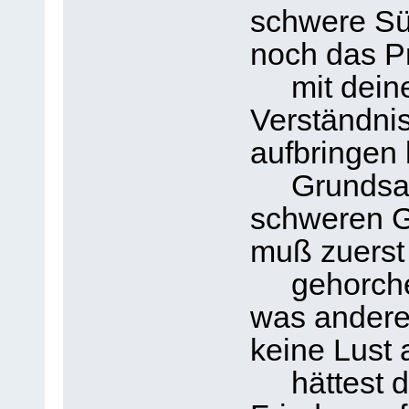
schwere Sün
noch das P
mit deine
Verständni
aufbringen k
Grundsatz 
schweren G
muß zuerst
gehorche
was andere
keine Lust 
hättest da