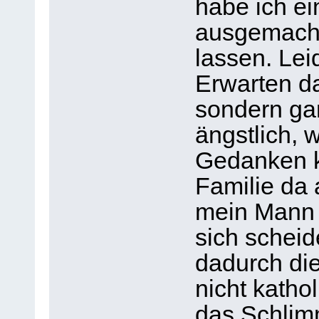
habe ich ei
ausgemacht
lassen. Lei
Erwarten da
sondern gan
ängstlich, w
Gedanken k
Familie da 
mein Mann d
sich scheid
dadurch die
nicht katho
das Schlim