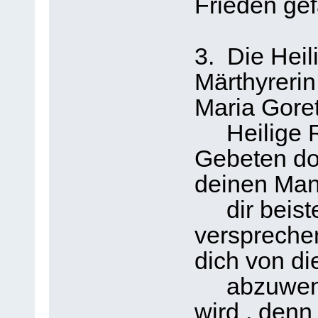
Frieden gef
3. Die Heil
Märthyrerin
Maria Goret
Heilige Ri
Gebeten doc
deinen Mann
dir beiste
versprechen
dich von d
abzuwende
wird , denn