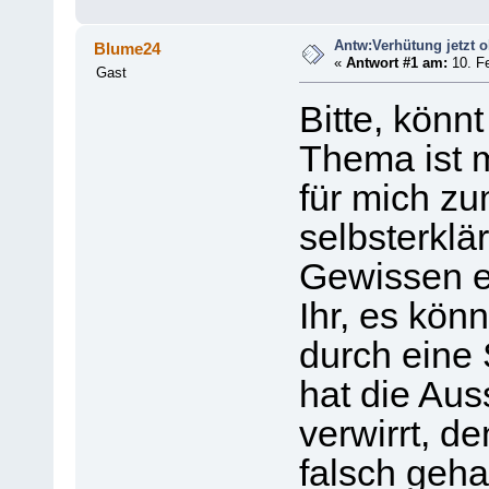
Antw:Verhütung jetzt 
Blume24
«
Antwort #1 am:
10. Fe
Gast
Bitte, könn
Thema ist m
für mich z
selbsterklä
Gewissen e
Ihr, es könn
durch eine 
hat die Aus
verwirrt, d
falsch geha