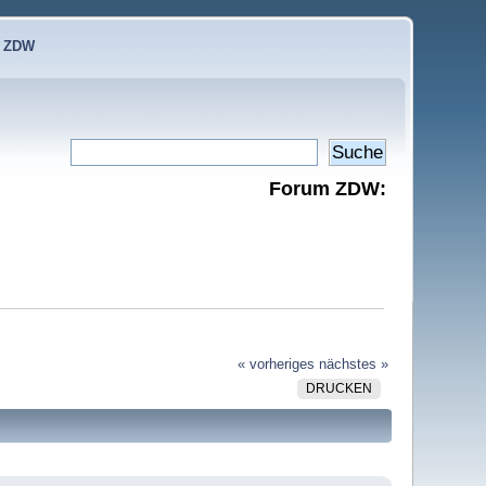
e ZDW
Forum ZDW:
« vorheriges
nächstes »
DRUCKEN