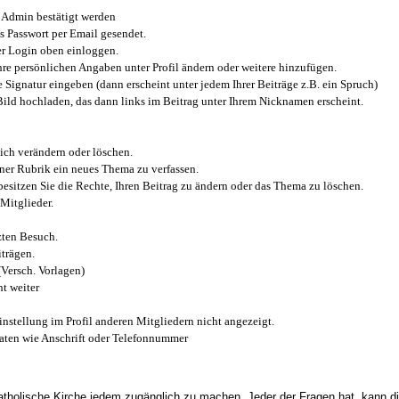
Admin bestätigt werden
 Passwort per Email gesendet.
r Login oben einloggen.
e persönlichen Angaben unter Profil ändern oder weitere hinzufügen.
e Signatur eingeben (dann erscheint unter jedem Ihrer Beiträge z.B. ein Spruch)
 Bild hochladen, das dann links im Beitrag unter Ihrem Nicknamen erscheint.
ich verändern oder löschen.
iner Rubrik ein neues Thema zu verfassen.
esitzen Sie die Rechte, Ihren Beitrag zu ändern oder das Thema zu löschen.
Mitglieder.
zten Besuch.
trägen.
(Versch. Vorlagen)
t weiter
instellung im Profil anderen Mitgliedern nicht angezeigt.
aten wie Anschrift oder Telefonnummer
tholische Kirche jedem zugänglich zu machen. Jeder der Fragen hat, kann di