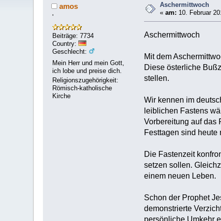
Aschermittwoch
amos
«
am:
10. Februar 20
'
Aschermittwoch
Beiträge: 7734
Country:
Geschlecht:
Mit dem Aschermittwoc
Mein Herr und mein Gott,
Diese österliche Bußz
ich lobe und preise dich.
stellen.
Religionszugehörigkeit:
Römisch-katholische
Kirche
Wir kennen im deutsc
leiblichen Fastens wä
Vorbereitung auf das F
Festtagen sind heute 
Die Fastenzeit konfro
setzen sollen. Gleichz
einem neuen Leben.
Schon der Prophet Jesa
demonstrierte Verzic
persönliche Umkehr ei