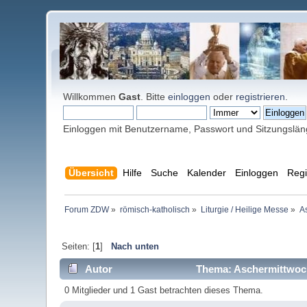
Willkommen
Gast
. Bitte
einloggen
oder
registrieren
.
Einloggen mit Benutzername, Passwort und Sitzungslä
Übersicht
Hilfe
Suche
Kalender
Einloggen
Regi
Forum ZDW
»
römisch-katholisch
»
Liturgie / Heilige Messe
»
A
Seiten: [
1
]
Nach unten
Autor
Thema: Aschermittwoch
0 Mitglieder und 1 Gast betrachten dieses Thema.