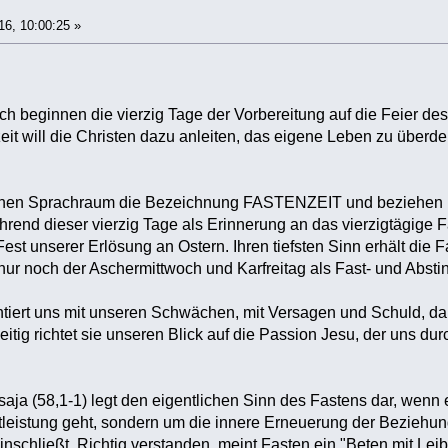
16, 10:00:25 »
h beginnen die vierzig Tage der Vorbereitung auf die Feier des
eit will die Christen dazu anleiten, das eigene Leben zu überd
hen Sprachraum die Bezeichnung FASTENZEIT und beziehen uns
hrend dieser vierzig Tage als Erinnerung an das vierzigtägige 
est unserer Erlösung an Ostern. Ihren tiefsten Sinn erhält die 
nur noch der Aschermittwoch und Karfreitag als Fast- und Absti
ntiert uns mit unseren Schwächen, mit Versagen und Schuld, d
eitig richtet sie unseren Blick auf die Passion Jesu, der uns du
ja (58,1-1) legt den eigentlichen Sinn des Fastens dar, wenn er
htleistung geht, sondern um die innere Erneuerung der Beziehu
nschließt. Richtig verstanden, meint Fasten ein "Beten mit Lei