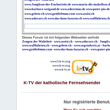
www.Jungfrau-der-Eucharistie.de
www.maria-die-makellose.d
www.barbara-weigand.de
www.adoremus.de
www.pater-pio.de
www.gebete.ch
www.gottliebtuns.com
www.assisi.ch
www.adorare.ch
www.das-haus-lazarus.ch
www.wallfahrten.ch
Dieses Forum ist mit folgenden Webseiten verlinkt
Zeugen der Wahrheit
-
www.assisi.ch
-
www.adorare.ch
-
Jungfra
www.wallfahrten.ch
-
www.gebete.ch
-
www.segenskreis.at
-
barb
www.gottliebtuns.com
-
www.das-haus-lazarus.ch
-
www.pater-pi
www3.k-tv.org
www.k-tv.org
www.k-tv.at
K-TV der katholische Fernsehsender
Nur registrierte Ben
Wenn Sie sich anmelden