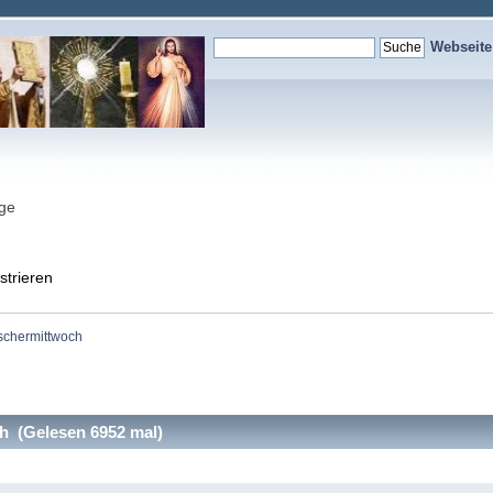
Webseit
nge
strieren
schermittwoch
 (Gelesen 6952 mal)