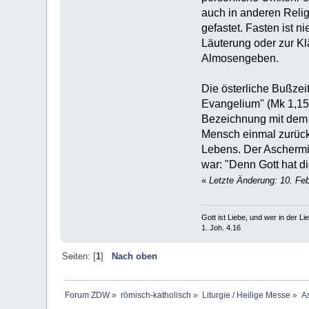
auch in anderen Relig
gefastet. Fasten ist n
Läuterung oder zur Kl
Almosengeben.
Die österliche Bußzei
Evangelium" (Mk 1,15
Bezeichnung mit dem 
Mensch einmal zurück
Lebens. Der Aschermit
war: "Denn Gott hat di
«
Letzte Änderung: 10. Fe
Gott ist Liebe, und wer in der Lieb
1. Joh. 4.16
Seiten: [
1
]
Nach oben
Forum ZDW
»
römisch-katholisch
»
Liturgie / Heilige Messe
»
A