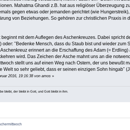
ionen. Mahatma Ghandi z.B. hat aus religiöser Überzeugung zu
iemals gegen etwas oder jemanden gerichtet (wie Hungerstreik), 
ärung von Beziehungen. So gehören zur christlichen Praxis in 
t beginnt mit dem Auflegen des Aschenkreuzes. Dabei spricht de
) oder: "Bedenke Mensch, dass du Staub bist und wieder zum St
Aschenkreuz erinnert an die Erschaffung des Adam (= Erdling)
kehren wird. Das Zeichen der Asche mahnt uns an die notwendi
twoch stellt uns auf einen Weg nach Ostern, der uns bewußt ma
e Welt so sehr geliebt, dass er seinen einzigen Sohn hingab" (J
bruar 2016, 19:16:38 von amos
»
e bleibt, der bleibt in Gott, und Gott bleibt in ihm.
schermittwoch