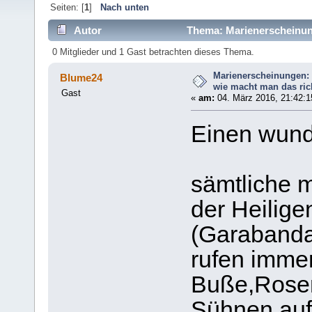
Seiten: [
1
]
Nach unten
Autor
Thema: Marienerscheinung
13586 mal)
0 Mitglieder und 1 Gast betrachten dieses Thema.
Marienerscheinungen: 
Blume24
wie macht man das ric
Gast
«
am:
04. März 2016, 21:42:1
Einen wund
sämtliche 
der Heilige
(Garabandal
rufen imme
Buße,Rosen
Sühnen auf;