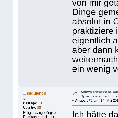
von mir ge
Dinge gemei
absolut in
praktiziere
eigentlich 
aber dann k
weitermach
ein wenig v
Antw:Marienerscheinu
seguiendo
Opfern - wie macht ma
«
Antwort #5 am:
14. Mai 201
Beiträge: 10
Country:
Ich hätte d
Religionszugehörigkeit:
Römisch-katholische