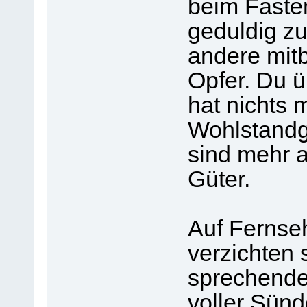
beim Fasten
geduldig zu
andere mitb
Opfer. Du 
hat nichts m
Wohlstandge
sind mehr a
Güter.
Auf Fernseh
verzichten 
sprechende
voller Sünd