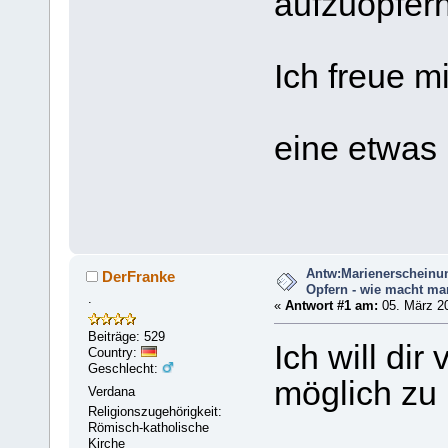
aufzuopfer
Ich freue m
eine etwas
Antw:Marienerscheinu
DerFranke
Opfern - wie macht ma
.
«
Antwort #1 am:
05. März 20
Beiträge: 529
Ich will di
Country:
Geschlecht:
möglich zu 
Verdana
Religionszugehörigkeit:
Römisch-katholische
Kirche