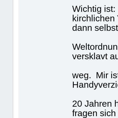
Wichtig ist
kirchlichen 
dann selbs
lies di
Weltordnung
versklavt a
geistig
weg. Mir i
Handyverzi
kaum vo
20 Jahren h
fragen sich 