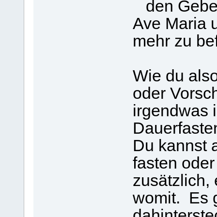
den Gebete
Ave Maria u
mehr zu be
Wie du also
oder Vorsc
irgendwas i
Dauerfasten
Du kannst 
fasten oder
zusätzlich,
womit. Es 
dahinterste