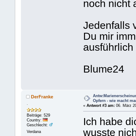
noch nicht 
Jedenfalls
Du mir imme
ausführlich
Blume24
Antw:Marienerscheinu
DerFranke
Opfern - wie macht ma
.
«
Antwort #3 am:
06. März 20
Beiträge: 529
Ich habe di
Country:
Geschlecht:
wusste nic
Verdana