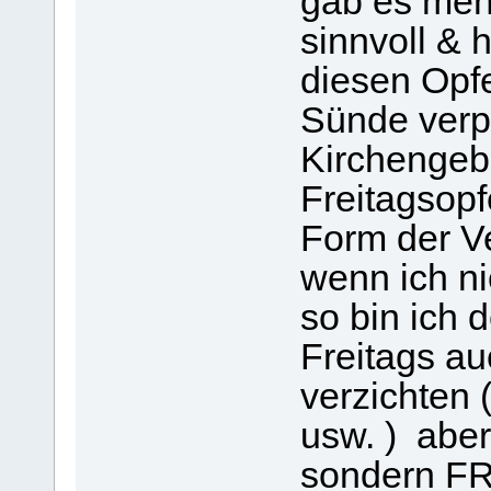
gab es meh
sinnvoll & 
diesen Opfe
Sünde verpf
Kirchengeb
Freitagsop
Form der Ve
wenn ich ni
so bin ich 
Freitags au
verzichten 
usw. ) aber
sondern F