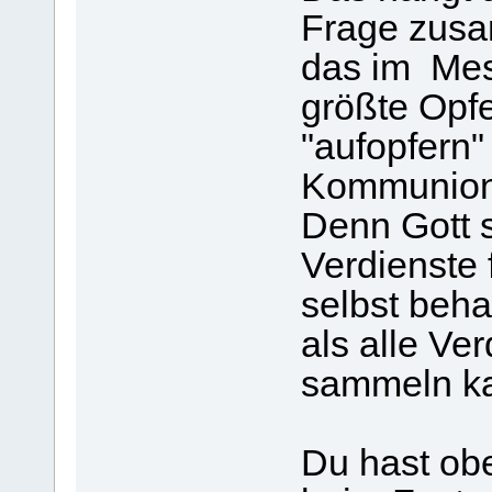
Frage zus
das im Mess
größte Opfe
"aufopfern"
Kommunion
Denn Gott s
Verdienste 
selbst beha
als alle Ve
sammeln ka
Du hast ob