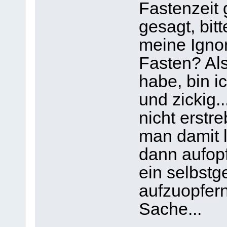
Fastenzeit 
gesagt, bitt
meine Ignor
Fasten? Al
habe, bin i
und zickig.
nicht erstr
man damit 
dann aufopf
ein selbst
aufzuopfern
Sache...