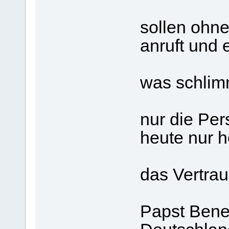
wie sie
sollen ohn
anruft und e
was wic
was schlim
Vor 20 
nur die Per
heute nur h
Gott , 
das Vertrau
Papst Bened