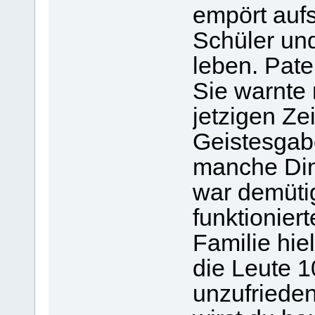
empört aufs
Schüler un
leben. Pate
Sie warnte 
jetzigen Ze
Geistesgab
manche Din
war demüti
funktionier
Familie hi
die Leute 
unzufrieden