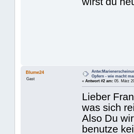
wirst du he
Antw:Marienerscheinu
Blume24
Opfern - wie macht ma
Gast
«
Antwort #2 am:
05. März 20
Lieber Fra
was sich re
Also Du wirs
benutze ke