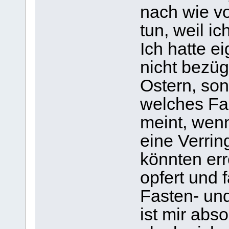
nach wie vo
tun, weil ic
Ich hatte e
nicht bezügl
Ostern, son
welches Fas
meint, wenn
eine Verri
könnten er
opfert und 
Fasten- und
ist mir abso