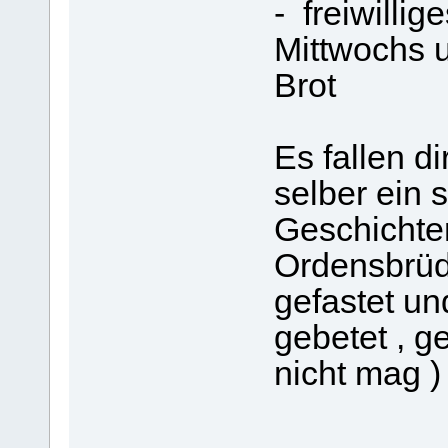
- freiwilli
Mittwochs 
Brot
Es fallen di
selber ein 
Geschichten
Ordensbrüd
gefastet un
gebetet , 
nicht mag )