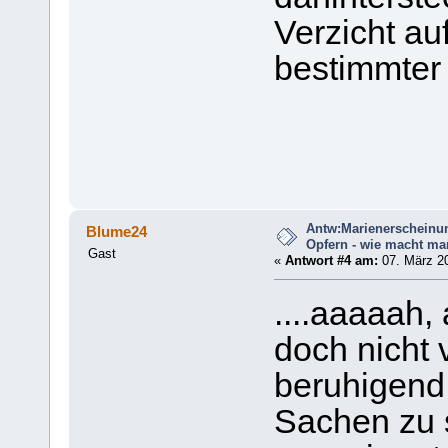
Verzicht au
bestimmter
Antw:Marienerscheinu
Blume24
Opfern - wie macht ma
Gast
«
Antwort #4 am:
07. März 20
....aaaaah
doch nicht 
beruhigend
Sachen zu s