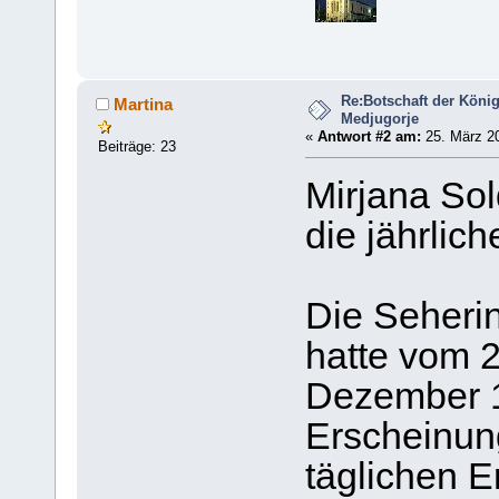
Re:Botschaft der König
Martina
Medjugorje
«
Antwort #2 am:
25. März 20
Beiträge: 23
Mirjana So
die jährlic
Die Seherin
hatte vom 2
Dezember 1
Erscheinun
täglichen E