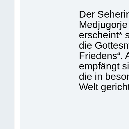
Der Seheri
Medjugorje
erscheint* 
die Gottesm
Friedens“.
empfängt si
die in beso
Welt gericht