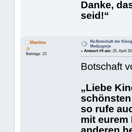
Danke, das
seid!“
Re:Botschaft der König
Martina
Medjugorje
«
Antwort #4 am:
25. April 20
Beiträge: 23
Botschaft v
„Liebe Kin
schönsten 
so rufe au
mit eurem
anderen he