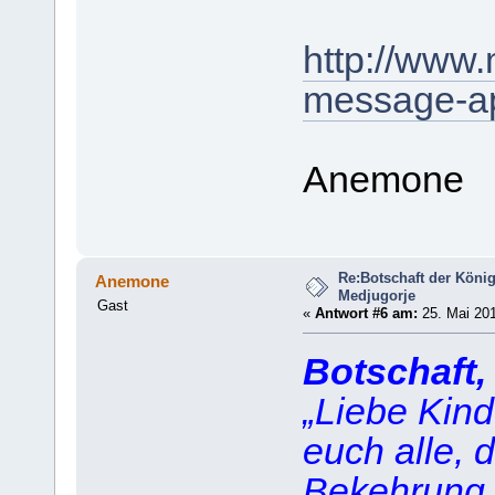
http://www
message-ap
Anemone
Re:Botschaft der König
Anemone
Medjugorje
Gast
«
Antwort #6 am:
25. Mai 201
Botschaft,
„Liebe Kind
euch alle, 
Bekehrung s