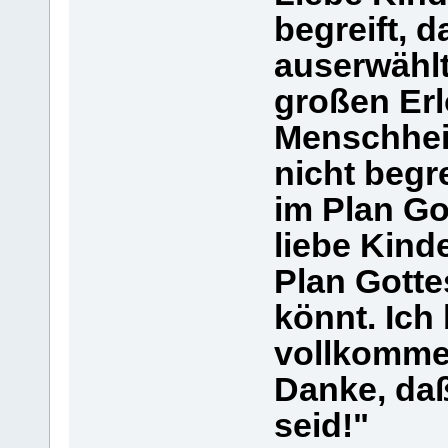
begreift, 
auserwählt
großen Er
Menschheit
nicht begr
im Plan Got
liebe Kind
Plan Gotte
könnt. Ich 
vollkommen
Danke, daß
seid!"