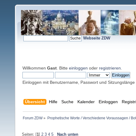
Webseite ZDW
Willkommen
Gast
. Bitte
einloggen
oder
registrieren
.
Einloggen mit Benutzername, Passwort und Sitzungslänge
Übersicht
Hilfe
Suche
Kalender
Einloggen
Registr
Forum ZDW
»
Prophetische Worte / Verschiedene Voraussagen / Bo
Seiten: [
1
]
2
3
4
5
Nach unten