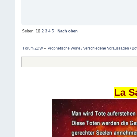
Seiten: [
1
]
2
3
4
5
Nach oben
Forum ZDW
»
Prophetische Worte / Verschiedene Voraussagen / Bo
La S