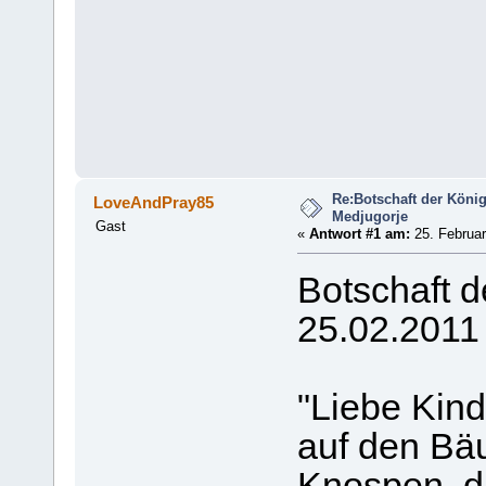
Re:Botschaft der König
LoveAndPray85
Medjugorje
Gast
«
Antwort #1 am:
25. Februar
Botschaft 
25.02.2011
"Liebe Kind
auf den Bä
Knospen, d