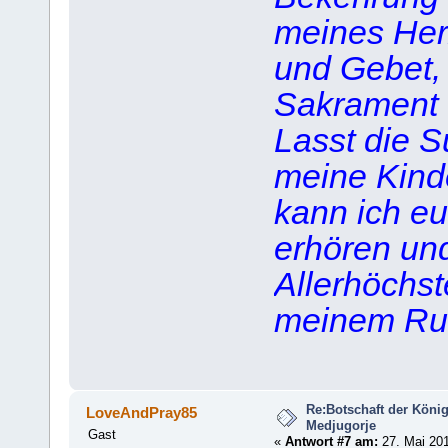
meines Her
und Gebet,
Sakrament 
Lasst die S
meine Kinder
kann ich e
erhören un
Allerhöchs
meinem Ruf 
Re:Botschaft der König
LoveAndPray85
Medjugorje
Gast
«
Antwort #7 am:
27. Mai 201