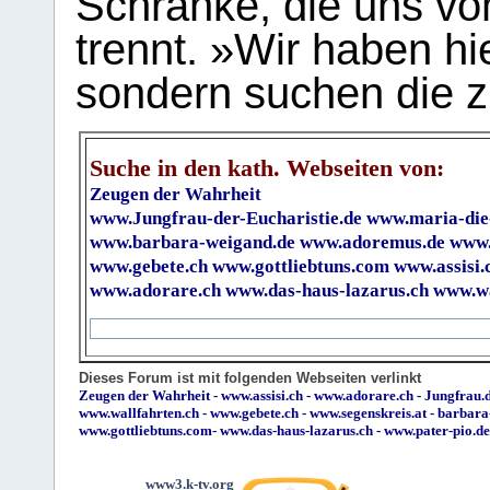
Schranke, die uns vo
trennt. »Wir haben hi
sondern suchen die z
Suche in den kath. Webseiten von:
Zeugen der Wahrheit
www.Jungfrau-der-Eucharistie.de
www.maria-die
www.barbara-weigand.de
www.adoremus.de
www.
www.gebete.ch
www.gottliebtuns.com
www.assisi.
www.adorare.ch
www.das-haus-lazarus.ch
www.wa
Dieses Forum ist mit folgenden Webseiten verlinkt
Zeugen der Wahrheit
-
www.assisi.ch
-
www.adorare.ch
-
Jungfrau.d
www.wallfahrten.ch
-
www.gebete.ch
-
www.segenskreis.at
-
barbara
www.gottliebtuns.com
-
www.das-haus-lazarus.ch
-
www.pater-pio.de
www3.k-tv.org