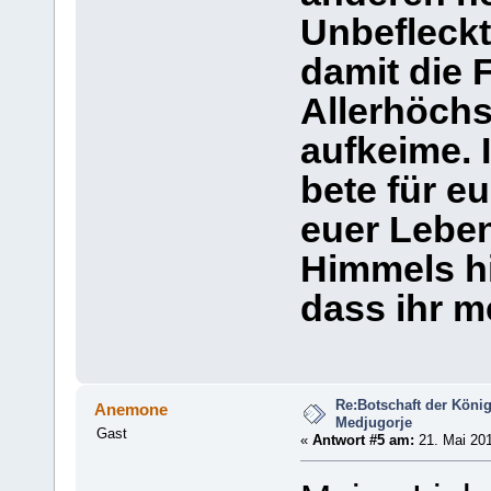
Unbefleckt
damit die 
Allerhöchs
aufkeime. 
bete für e
euer Lebe
Himmels hi
dass ihr m
Re:Botschaft der König
Anemone
Medjugorje
Gast
«
Antwort #5 am:
21. Mai 201