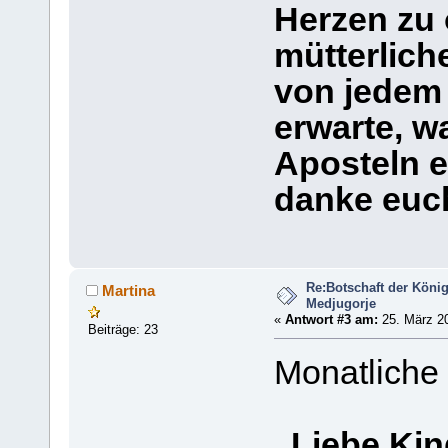
Herzen zu 
mütterlich
von jedem
erwarte, w
Aposteln e
danke euc
Re:Botschaft der König
Martina
Medjugorje
«
Antwort #3 am:
25. März 20
Beiträge: 23
Monatliche
„Liebe Kin