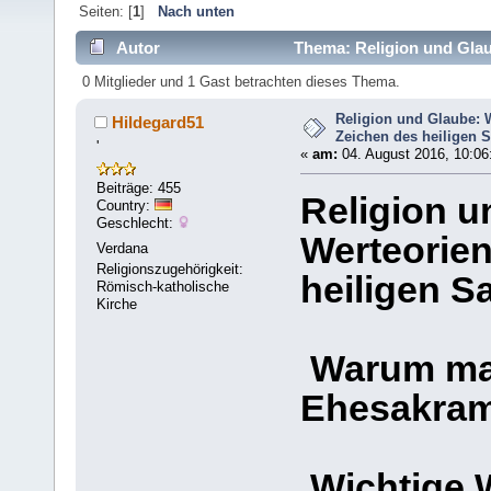
Seiten: [
1
]
Nach unten
Autor
Thema: Religion und Glau
Eh (Gelesen 5972 mal)
0 Mitglieder und 1 Gast betrachten dieses Thema.
Religion und Glaube: 
Hildegard51
Zeichen des heiligen 
'
«
am:
04. August 2016, 10:06
Beiträge: 455
Religion u
Country:
Geschlecht:
Werteorien
Verdana
Religionszugehörigkeit:
heiligen S
Römisch-katholische
Kirche
Warum man
Ehesakram
Wichtige 