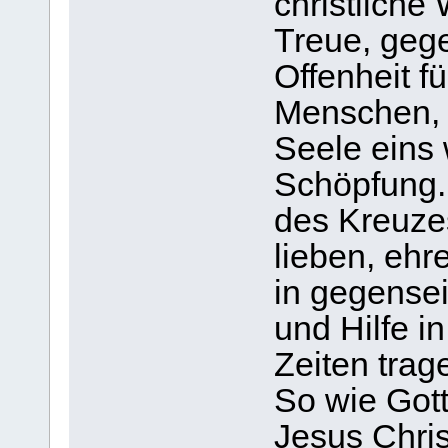
christliche
Treue, geg
Offenheit 
Menschen, d
Seele eins 
Schöpfung. 
des Kreuzes
lieben, ehr
in gegense
und Hilfe i
Zeiten trage
So wie Gott
Jesus Chri