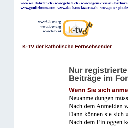
www.wallfahrten.ch
-
www.gebete.ch
-
www.segenskreis.at
-
barbara
www.gottliebtuns.com
-
www.das-haus-lazarus.ch
-
www.pater-pio.de
www3.k-tv.org
www.k-tv.org
www.k-tv.at
K-TV der katholische Fernsehsender
Nur registrier
Beiträge im Fo
Wenn Sie sich anme
Neuanmeldungen müsse
Nach dem Anmelden wir
Dann können sie sich 
Nach dem Einloggen kö