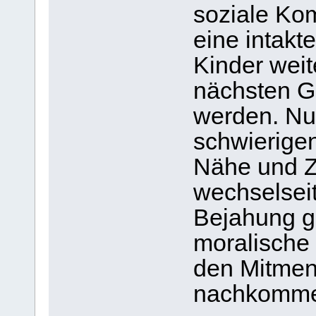
soziale Ko
eine intakt
Kinder wei
nächsten Ge
werden. Nur
schwierigen
Nähe und Z
wechselsei
Bejahung ge
moralische
den Mitmen
nachkommen