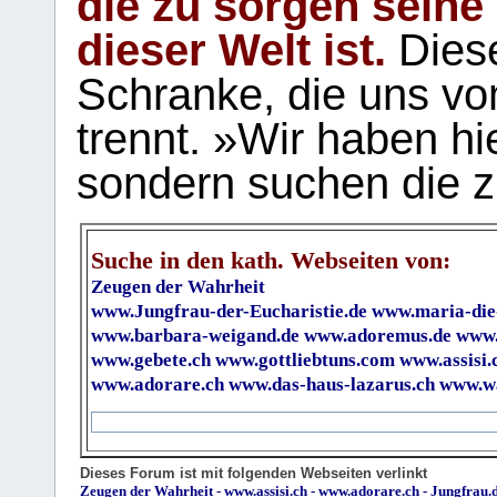
die zu sorgen seine
dieser Welt ist.
Diese
Schranke, die uns vo
trennt. »Wir haben hi
sondern suchen die z
Suche in den kath. Webseiten von:
Zeugen der Wahrheit
www.Jungfrau-der-Eucharistie.de
www.maria-die
www.barbara-weigand.de
www.adoremus.de
www.
www.gebete.ch
www.gottliebtuns.com
www.assisi.
www.adorare.ch
www.das-haus-lazarus.ch
www.wa
Dieses Forum ist mit folgenden Webseiten verlinkt
Zeugen der Wahrheit
-
www.assisi.ch
-
www.adorare.ch
-
Jungfrau.d