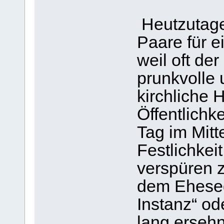
Heutzutage
Paare für e
weil oft de
prunkvolle 
kirchliche 
Öffentlichk
Tag im Mitt
Festlichkei
verspüren 
dem Eheseg
Instanz“ ode
lang erseh