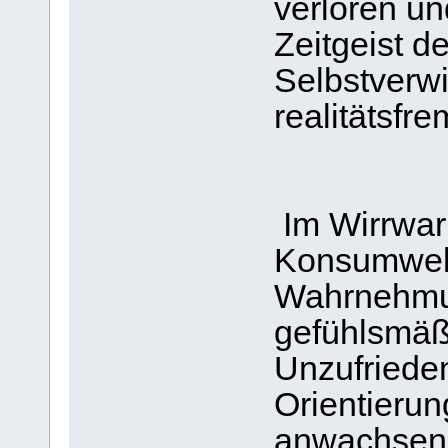
verloren u
Zeitgeist d
Selbstverw
realitätsfr
Im Wirrwar
Konsumwelt
Wahrnehmu
gefühlsmäßi
Unzufriede
Orientierun
anwachsen l