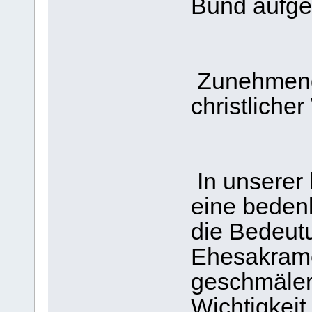
Bund aufg
Zunehmende
christlicher
In unserer 
eine bedenk
die Bedeut
Ehesakrame
geschmälert
Wichtigkeit