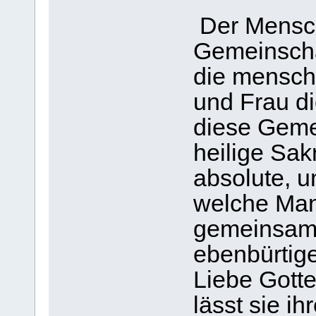
Der Mensch 
Gemeinschaf
die mensch
und Frau d
diese Gemei
heilige Sak
absolute, u
welche Man
gemeinsam
ebenbürtig
Liebe Gotte
lässt sie i