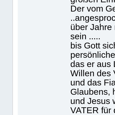
Der vom Gei
..angesproc
über Jahre 
sein .....
bis Gott sic
persönlich
das er aus 
Willen des 
und das Fia
Glaubens, h
und Jesus w
VATER für 