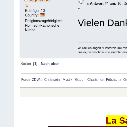
«
Antwort #4 am:
10. D
»
Beiträge: 10
Country:
Vielen Dan
Religionszugehörigkeit:
Römisch-katholische
Kirche
Würde ich sagen "Finsternis soll mic
finster, die Nacht würde leuchten wi
Seiten: [
1
]
Nach oben
Forum ZDW
»
Christsein - Mystik - Gaben, Charismen, Früchte.
»
Or
La S