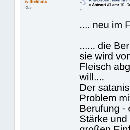
Antw:Woran erkennt m
wilhelmina
«
Antwort #1 am:
10. D
Gast
»
.... neu im
...... die 
sie wird vo
Fleisch abg
will....
Der satanis
Problem mit
Berufung - e
Stärke und 
großen Einf