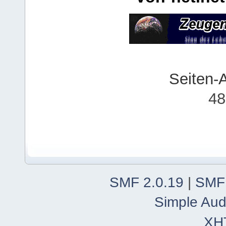
Seiten-
48
SMF 2.0.19
|
SMF
Simple Aud
XH