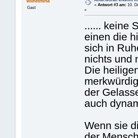
wilhelmina
«
Antwort #3 am:
10. D
Gast
»
...... keine
einen die h
sich in Ruh
nichts und 
Die heilige
merkwürdig
der Gelasse
auch dynami
Wenn sie di
der Mensch 