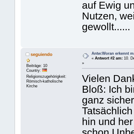
auf Ewig u
Nutzen, wei
gewollt......
Antw:Woran erkennt m
seguiendo
«
Antwort #2 am:
10. D
»
Beiträge: 10
Country:
Vielen Dank
Religionszugehörigkeit:
Römisch-katholische
Kirche
Bloß: Ich b
ganz sicher
Tatsächlich
hin und her
schon Unbe