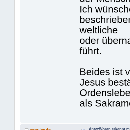
Ich wünsche
beschrieben
weltliche
oder überna
führt.
Beides ist 
Jesus bestä
Ordensleb
als Sakram
Antw:Woran erkennt m
seguiendo