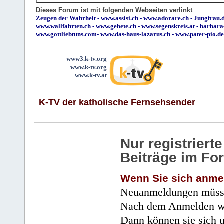
Dieses Forum ist mit folgenden Webseiten verlinkt
Zeugen der Wahrheit
-
www.assisi.ch
-
www.adorare.ch
-
Jungfrau.d
www.wallfahrten.ch
-
www.gebete.ch
-
www.segenskreis.at
-
barbara
www.gottliebtuns.com
-
www.das-haus-lazarus.ch
-
www.pater-pio.de
www3.k-tv.org
www.k-tv.org
www.k-tv.at
K-TV der katholische Fernsehsender
Nur registrier
Beiträge im Fo
Wenn Sie sich anme
Neuanmeldungen müsse
Nach dem Anmelden wir
Dann können sie sich 