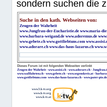
sondern suchen die z
Suche in den kath. Webseiten von:
Zeugen der Wahrheit
www.Jungfrau-der-Eucharistie.de
www.maria-die
www.barbara-weigand.de
www.adoremus.de
www.
www.gebete.ch
www.gottliebtuns.com
www.assisi.
www.adorare.ch
www.das-haus-lazarus.ch
www.wa
Dieses Forum ist mit folgenden Webseiten verlinkt
Zeugen der Wahrheit
-
www.assisi.ch
-
www.adorare.ch
-
Jungfrau.d
www.wallfahrten.ch
-
www.gebete.ch
-
www.segenskreis.at
-
barbara
www.gottliebtuns.com
-
www.das-haus-lazarus.ch
-
www.pater-pio.de
www3.k-tv.org
www.k-tv.org
www.k-tv.at