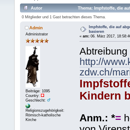
Autor
Thema: Impfstoffe, die au
0 Mitglieder und 1 Gast betrachten dieses Thema.
Impfstoffe, die auf ab
Admin
basieren
Administrator
«
am:
06. März 2017, 18:58:4
Abtreibung
http://www.
zdw.ch/mari
Impfstoff
Beiträge: 1095
Kindern 
Country:
Geschlecht:
Religionszugehörigkeit:
Anm.: *
=
h
Römisch-katholische
Kirche
von Virenst