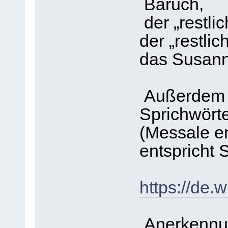
Baruch,
der „restli
der „restlic
das Susann
Außerdem w
Sprichwörte
(Messale en
entspricht 
https://de
Anerkennun