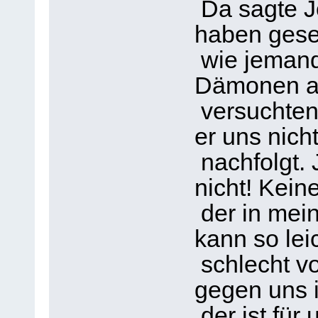
Da sagte Jo
haben ges
wie jeman
Dämonen au
versuchten,
er uns nich
nachfolgt. 
nicht! Keine
der in mei
kann so lei
schlecht v
gegen uns i
der ist für