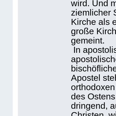
wird. Und mi
ziemlicher 
Kirche als 
große Kirc
gemeint.
In apostol
apostolisch
bischöflich
Apostel ste
orthodoxen 
des Ostens
dringend, 
Christen, w