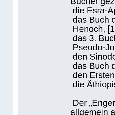
Bücher gez
die Esra-A
das Buch d
Henoch, [1
das 3. Buc
Pseudo-Jo
den Sinodo
das Buch 
den Ersten
die Äthiopi
Der „Enger
allgemein a