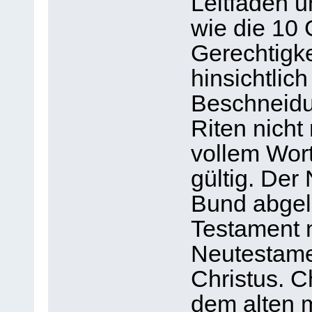
Leitfaden u
wie die 10
Gerechtigke
hinsichtlic
Beschneidu
Riten nicht
vollem Wort
gültig. Der
Bund abgelö
Testament 
Neutestame
Christus. C
dem alten 