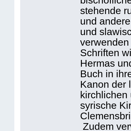
bischöflich
stehende r
und andere 
und slawis
verwenden 
Schriften w
Hermas und
Buch in ih
Kanon der 
kirchlichen
syrische Ki
Clemensbri
Zudem verw