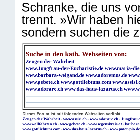
Schranke, die uns vo
trennt. »Wir haben hi
sondern suchen die z
Suche in den kath. Webseiten von:
Zeugen der Wahrheit
www.Jungfrau-der-Eucharistie.de
www.maria-die
www.barbara-weigand.de
www.adoremus.de
www.
www.gebete.ch
www.gottliebtuns.com
www.assisi.
www.adorare.ch
www.das-haus-lazarus.ch
www.wa
Dieses Forum ist mit folgenden Webseiten verlinkt
Zeugen der Wahrheit
-
www.assisi.ch
-
www.adorare.ch
-
Jungfrau.d
www.wallfahrten.ch
-
www.gebete.ch
-
www.segenskreis.at
-
barbara
www.gottliebtuns.com
-
www.das-haus-lazarus.ch
-
www.pater-pio.de