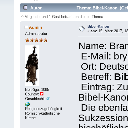
Autor
Thema: Bibel-Kanon (Gel
0 Mitglieder und 1 Gast betrachten dieses Thema.
Bibel-Kanon
Admin
«
am:
15. März 2017, 18
Administrator
Name: Bra
E-Mail: br
Ort: Deuts
Betreff:
Bi
Eintrag: Z
Beiträge: 1095
Country:
Bibel-Kano
Geschlecht:
Die ebenfal
Religionszugehörigkeit:
Römisch-katholische
Sukzession 
Kirche