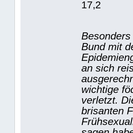
17,2
Besonders 
Bund mit d
Epidemieng
an sich rei
ausgerechn
wichtige fö
verletzt. D
brisanten 
Frühsexual
sagen habe