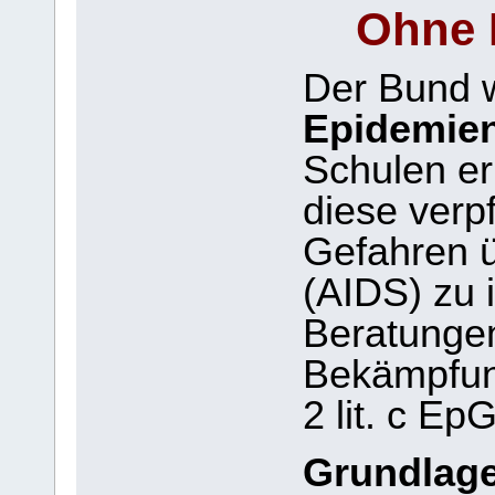
Ohne 
Der Bund w
Epidemie
Schulen er
diese verpf
Gefahren ü
(AIDS) zu 
Beratunge
Bekämpfung
2 lit. c EpG
Grundlag