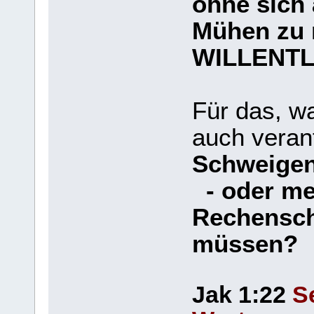
ohne sich
Mühen zu 
WILLENTLI
Für das, wa
auch verant
Schweigen 
- oder me
Rechensch
müssen?
Jak 1:22
S