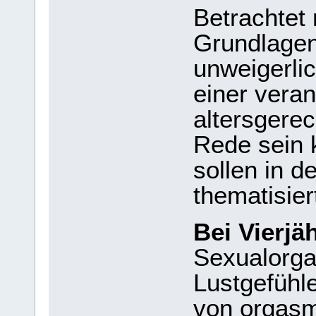
Betrachtet
Grundlagen
unweigerli
einer vera
altersgere
Rede sein 
sollen in d
thematisier
Bei Vierjä
Sexualorga
Lustgefühl
von orgasm