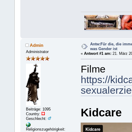
Antw:Für die, die imm
Admin
was Gender ist
Administrator
«
Antwort #1 am:
21. März 20
Filme
https://kid
sexualerzie
Kidcare
Beiträge: 1095
Country:
Geschlecht:
Religionszugehörigkeit: