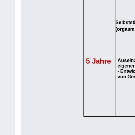
Selbstst
(orgasm
5 Jahre
Ausein
eigene
- Entwi
von Ges