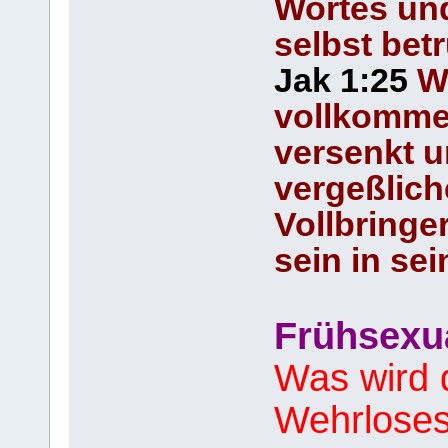
Wortes und
selbst bet
Jak 1:25
W
vollkommen
versenkt un
vergeßlich
Vollbringer
sein in se
Frühsexu
Was wird 
Wehrloses