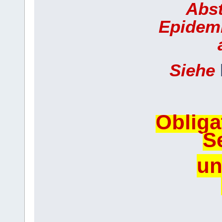
Abs
Epidemi
Siehe
Obliga
S
un