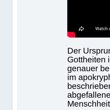
Der Urspru
Gottheiten 
genauer be
im apokryp
beschrieben
abgefallene
Menschheits