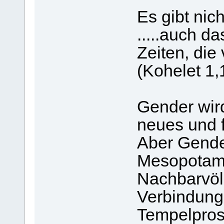
Es gibt nic
.....auch d
Zeiten, die
(Kohelet 1,1
Gender wir
neues und fo
Aber Gende
Mesopotami
Nachbarvölk
Verbindung 
Tempelprost