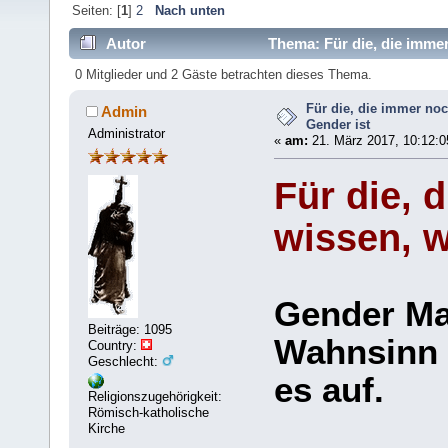
Seiten: [
1
]
2
Nach unten
Autor
Thema: Für die, die immer
0 Mitglieder und 2 Gäste betrachten dieses Thema.
Für die, die immer noc
Admin
Gender ist
Administrator
«
am:
21. März 2017, 10:12:0
Für die, 
wissen, w
Gender Ma
Beiträge: 1095
Wahnsinn 
Country:
Geschlecht:
es auf.
Religionszugehörigkeit:
Römisch-katholische
Kirche