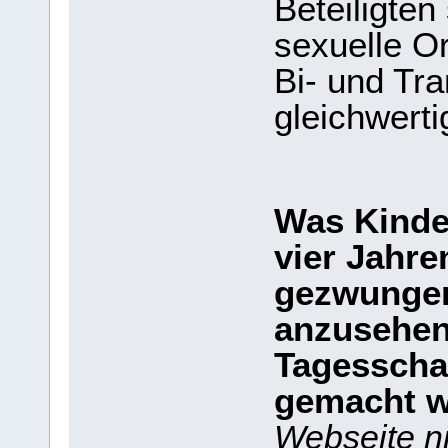
Beteiligten
sexuelle Or
Bi- und Tra
gleichwert
Was Kinder
vier Jahre
gezwungen
anzusehen,
Tagesschau
gemacht 
Webseite n