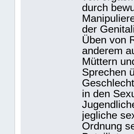
durch bewu
Manipulier
der Genital
Üben von R
anderem au
Müttern un
Sprechen ü
Geschlecht
in den Sexu
Jugendlich
jegliche se
Ordnung sei