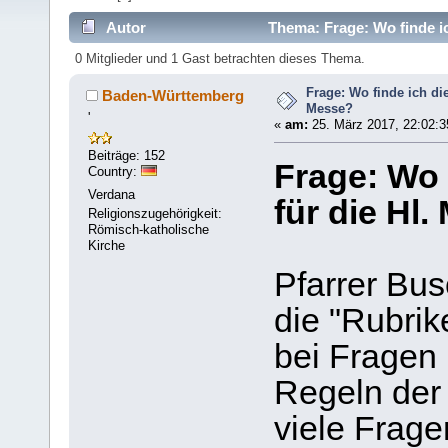
Autor
Thema: Frage: Wo finde ic
0 Mitglieder und 1 Gast betrachten dieses Thema.
Frage: Wo finde ich die
Baden-Württemberg
Messe?
'
«
am:
25. März 2017, 22:02:3
Beiträge: 152
Frage: Wo 
Country:
Verdana
für die Hl
Religionszugehörigkeit:
Römisch-katholische
Kirche
Pfarrer Bus
die "Rubri
bei Fragen 
Regeln der 
viele Frage