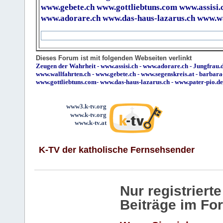
www.gebete.ch
www.gottliebtuns.com
www.assisi.
www.adorare.ch
www.das-haus-lazarus.ch
www.wa
Dieses Forum ist mit folgenden Webseiten verlinkt
Zeugen der Wahrheit
-
www.assisi.ch
-
www.adorare.ch
-
Jungfrau.d
www.wallfahrten.ch
-
www.gebete.ch
-
www.segenskreis.at
-
barbara
www.gottliebtuns.com
-
www.das-haus-lazarus.ch
-
www.pater-pio.de
www3.k-tv.org
www.k-tv.org
www.k-tv.at
K-TV der katholische Fernsehsender
Nur registrier
Beiträge im Fo