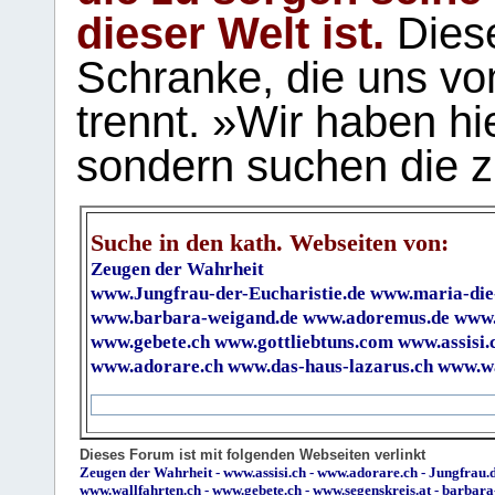
dieser Welt ist.
Diese
Schranke, die uns vo
trennt. »Wir haben hi
sondern suchen die z
Suche in den kath. Webseiten von:
Zeugen der Wahrheit
www.Jungfrau-der-Eucharistie.de
www.maria-die
www.barbara-weigand.de
www.adoremus.de
www.
www.gebete.ch
www.gottliebtuns.com
www.assisi.
www.adorare.ch
www.das-haus-lazarus.ch
www.wa
Dieses Forum ist mit folgenden Webseiten verlinkt
Zeugen der Wahrheit
-
www.assisi.ch
-
www.adorare.ch
-
Jungfrau.d
www.wallfahrten.ch
-
www.gebete.ch
-
www.segenskreis.at
-
barbara