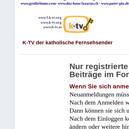
www.gottliebtuns.com
-
www.das-haus-lazarus.ch
-
www.pater-pio.de
www3.k-tv.org
www.k-tv.org
www.k-tv.at
K-TV der katholische Fernsehsender
Nur registrier
Beiträge im Fo
Wenn Sie sich anme
Neuanmeldungen müsse
Nach dem Anmelden wir
Dann können sie sich 
Nach dem Einloggen kö
ändern oder weitere hi