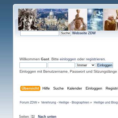
Webseite ZDW
Willkommen
Gast
. Bitte
einloggen
oder
registrieren
.
Einloggen mit Benutzername, Passwort und Sitzungslänge
Übersicht
Hilfe
Suche
Kalender
Einloggen
Registr
Forum ZDW
»
Verehrung - Heilige - Biographien
»
Heilige und Bio
Seiten: [
1
]
Nach unten