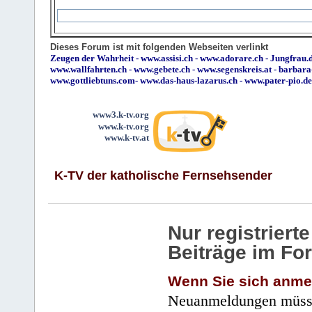
Dieses Forum ist mit folgenden Webseiten verlinkt
Zeugen der Wahrheit
-
www.assisi.ch
-
www.adorare.ch
-
Jungfrau.d
www.wallfahrten.ch
-
www.gebete.ch
-
www.segenskreis.at
-
barbara
www.gottliebtuns.com
-
www.das-haus-lazarus.ch
-
www.pater-pio.de
www3.k-tv.org
www.k-tv.org
www.k-tv.at
K-TV der katholische Fernsehsender
Nur registrier
Beiträge im Fo
Wenn Sie sich anme
Neuanmeldungen müsse