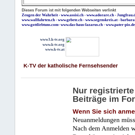
Dieses Forum ist mit folgenden Webseiten verlinkt
Zeugen der Wahrheit
-
www.assisi.ch
-
www.adorare.ch
-
Jungfrau.d
www.wallfahrten.ch
-
www.gebete.ch
-
www.segenskreis.at
-
barbara
www.gottliebtuns.com
-
www.das-haus-lazarus.ch
-
www.pater-pio.de
www3.k-tv.org
www.k-tv.org
www.k-tv.at
K-TV der katholische Fernsehsender
Nur registrier
Beiträge im Fo
Wenn Sie sich anme
Neuanmeldungen müsse
Nach dem Anmelden wir