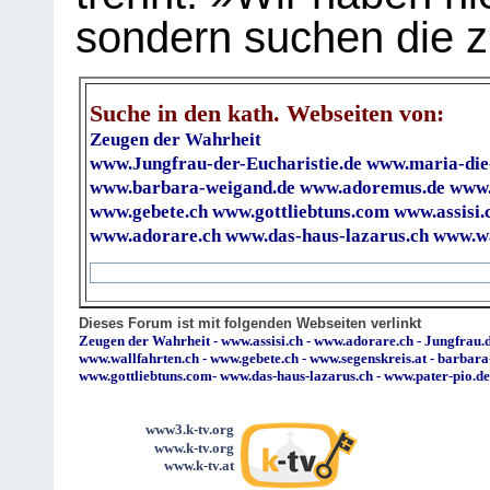
sondern suchen die z
Suche in den kath. Webseiten von:
Zeugen der Wahrheit
www.Jungfrau-der-Eucharistie.de
www.maria-die
www.barbara-weigand.de
www.adoremus.de
www.
www.gebete.ch
www.gottliebtuns.com
www.assisi.
www.adorare.ch
www.das-haus-lazarus.ch
www.wa
Dieses Forum ist mit folgenden Webseiten verlinkt
Zeugen der Wahrheit
-
www.assisi.ch
-
www.adorare.ch
-
Jungfrau.d
www.wallfahrten.ch
-
www.gebete.ch
-
www.segenskreis.at
-
barbara
www.gottliebtuns.com
-
www.das-haus-lazarus.ch
-
www.pater-pio.de
www3.k-tv.org
www.k-tv.org
www.k-tv.at