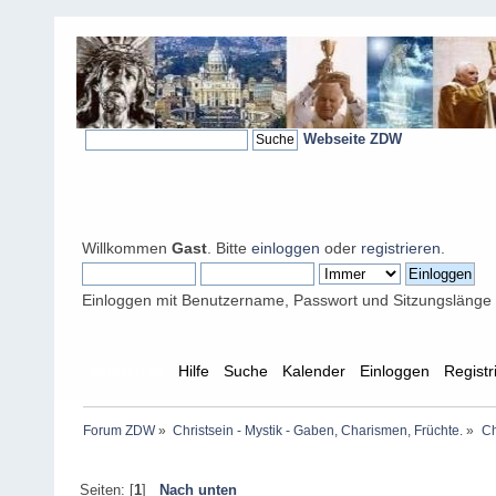
Webseite ZDW
Willkommen
Gast
. Bitte
einloggen
oder
registrieren
.
Einloggen mit Benutzername, Passwort und Sitzungslänge
Übersicht
Hilfe
Suche
Kalender
Einloggen
Registr
Forum ZDW
»
Christsein - Mystik - Gaben, Charismen, Früchte.
»
Ch
Seiten: [
1
]
Nach unten