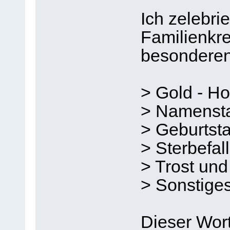
Ich zelebri
Familienkre
besonderen
> Gold - Ho
> Namenst
> Geburtst
> Sterbefall
> Trost und
> Sonstige
Dieser Wort