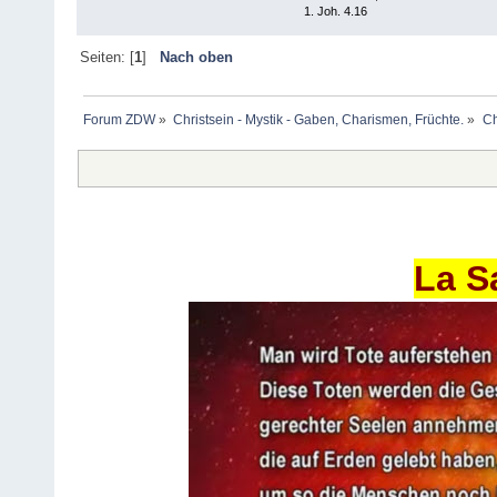
1. Joh. 4.16
Seiten: [
1
]
Nach oben
Forum ZDW
»
Christsein - Mystik - Gaben, Charismen, Früchte.
»
Ch
La S