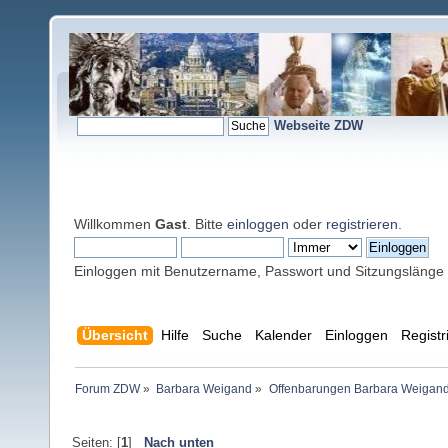
Webseite ZDW
Willkommen
Gast
. Bitte
einloggen
oder
registrieren
.
Einloggen mit Benutzername, Passwort und Sitzungslänge
Übersicht
Hilfe
Suche
Kalender
Einloggen
Registr
Forum ZDW
»
Barbara Weigand
»
Offenbarungen Barbara Weigan
Seiten: [
1
]
Nach unten