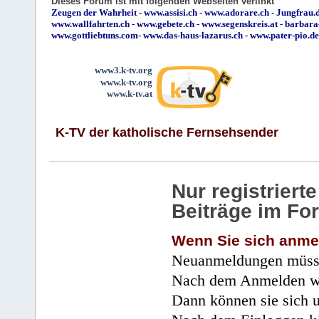
Dieses Forum ist mit folgenden Webseiten verlinkt
Zeugen der Wahrheit
-
www.assisi.ch
-
www.adorare.ch
-
Jungfrau.d
www.wallfahrten.ch
-
www.gebete.ch
-
www.segenskreis.at
-
barbara
www.gottliebtuns.com
-
www.das-haus-lazarus.ch
-
www.pater-pio.de
www3.k-tv.org
www.k-tv.org
www.k-tv.at
K-TV der katholische Fernsehsender
Nur registrier
Beiträge im Fo
Wenn Sie sich anme
Neuanmeldungen müsse
Nach dem Anmelden wir
Dann können sie sich 