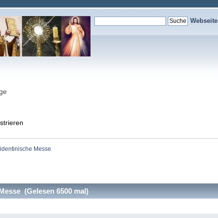
Webseit
nge
strieren
ridentinische Messe
 Messe (Gelesen 6500 mal)