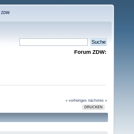
e ZDW
Forum ZDW:
« vorheriges
nächstes »
DRUCKEN