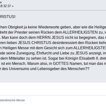
se
18:32:37 »
HRISTUS!
chen Obrigkeit ja keine Wiederworte geben, aber wie die Heilige M
reht der Priester seinen Rücken dem ALLERHEILIGSTEN zu, inclu
 Man kann doch dem HERRN JESUS nicht so begegnen, das sieh
 lieben JESUS CHRISTUS desinteressiert den Rücken kehrt. B
n Heiligen Messe mit dem Gesicht sich zum ALLERHEILIGSTE
e seine Zuneigung, Ehrfurcht und Liebe zu JESUS anzeigt, in 
 dem Mittelalter zu sehen ist. Sogar bei Königin Elisabeth II. d
ie ist ein Mensch. Warum also, in GOTTES Namen, tut man das
r des Universums und Lebensgeber des Menschen??
ridentinische Messe