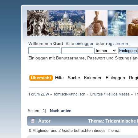
Willkommen
Gast
. Bitte
einloggen
oder
registrieren
.
Einloggen mit Benutzername, Passwort und Sitzungslä
Übersicht
Hilfe
Suche
Kalender
Einloggen
Regi
Forum ZDW
»
römisch-katholisch
»
Liturgie / Heilige Messe
»
T
Seiten: [
1
]
Nach unten
Autor
Thema: Tridentinische
0 Mitglieder und 2 Gäste betrachten dieses Thema.