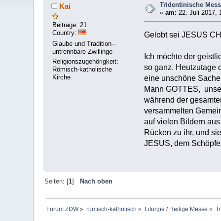
Tridentinische Mes
Kai
«
am:
22. Juli 2017, 
Beiträge: 21
Country:
Gelobt sei JESUS C
Glaube und Tradition--
untrennbare Zwillinge
Ich möchte der geistli
Religionszugehörigkeit:
so ganz. Heutzutage d
Römisch-katholische
Kirche
eine unschöne Sache.
Mann GOTTES, unseren
während der gesamte
versammelten Gemeind
auf vielen Bildern aus
Rücken zu ihr, und s
JESUS, dem Schöpfe
Seiten: [
1
]
Nach oben
Forum ZDW
»
römisch-katholisch
»
Liturgie / Heilige Messe
»
T