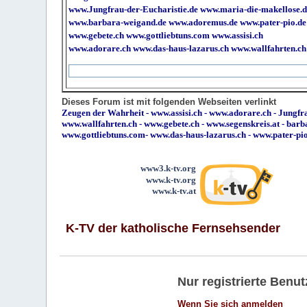
www.Jungfrau-der-Eucharistie.de
www.maria-die-makellose.d
www.barbara-weigand.de
www.adoremus.de
www.pater-pio.de
www.gebete.ch
www.gottliebtuns.com
www.assisi.ch
www.adorare.ch
www.das-haus-lazarus.ch
www.wallfahrten.ch
Dieses Forum ist mit folgenden Webseiten verlinkt
Zeugen der Wahrheit
-
www.assisi.ch
-
www.adorare.ch
-
Jungfra
www.wallfahrten.ch
-
www.gebete.ch
-
www.segenskreis.at
-
barb
www.gottliebtuns.com
-
www.das-haus-lazarus.ch
-
www.pater-pi
www3.k-tv.org
www.k-tv.org
www.k-tv.at
K-TV der katholische Fernsehsender
Nur registrierte Ben
Wenn Sie sich anmelden