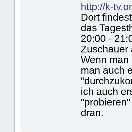
http://k-tv.o
Dort findes
das Tagest
20:00 - 21:
Zuschauer a
Wenn man s
man auch e
"durchzuk
ich auch e
"probieren"
dran.