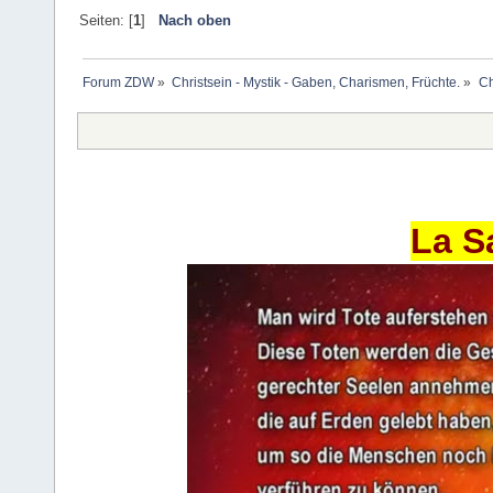
Seiten: [
1
]
Nach oben
Forum ZDW
»
Christsein - Mystik - Gaben, Charismen, Früchte.
»
Ch
La S