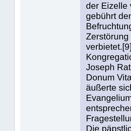
der Eizell
gebührt de
Befruchtun
Zerstörung 
verbietet.[
Kongregatio
Joseph Ratz
Donum Vita
äußerte sic
Evangelium 
entspreche
Fragestellu
Die päpstl