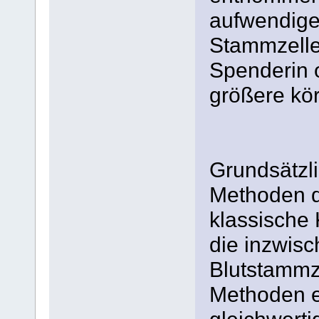
aufwendiger
Stammzelle
Spenderin 
größere kör
Grundsätzli
Methoden d
klassisch
die inzwisc
Blutstammz
Methoden er