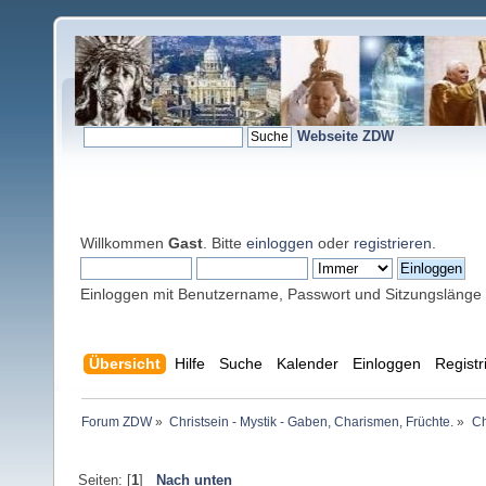
Webseite ZDW
Willkommen
Gast
. Bitte
einloggen
oder
registrieren
.
Einloggen mit Benutzername, Passwort und Sitzungslänge
Übersicht
Hilfe
Suche
Kalender
Einloggen
Registr
Forum ZDW
»
Christsein - Mystik - Gaben, Charismen, Früchte.
»
Ch
Seiten: [
1
]
Nach unten