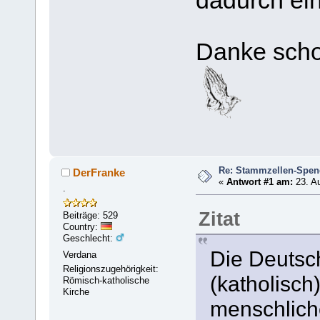
dadurch ein
Danke scho
Re: Stammzellen-Spe
DerFranke
«
Antwort #1 am:
23. Au
.
Zitat
Beiträge: 529
Country:
Geschlecht:
Die Deutsc
Verdana
Religionszugehörigkeit:
(katholisch)
Römisch-katholische
Kirche
menschlich