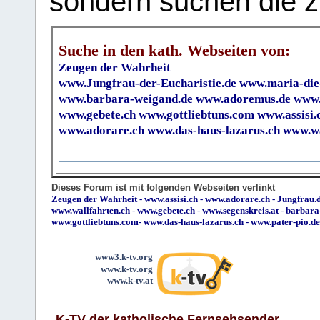
sondern suchen die z
Suche in den kath. Webseiten von:
Zeugen der Wahrheit
www.Jungfrau-der-Eucharistie.de
www.maria-die
www.barbara-weigand.de
www.adoremus.de
www.
www.gebete.ch
www.gottliebtuns.com
www.assisi.
www.adorare.ch
www.das-haus-lazarus.ch
www.wa
Dieses Forum ist mit folgenden Webseiten verlinkt
Zeugen der Wahrheit
-
www.assisi.ch
-
www.adorare.ch
-
Jungfrau.d
www.wallfahrten.ch
-
www.gebete.ch
-
www.segenskreis.at
-
barbara
www.gottliebtuns.com
-
www.das-haus-lazarus.ch
-
www.pater-pio.de
www3.k-tv.org
www.k-tv.org
www.k-tv.at
K-TV der katholische Fernsehsender