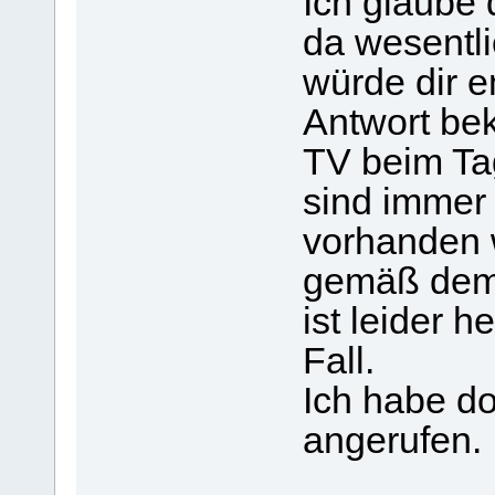
Ich glaube 
da wesentl
würde dir e
Antwort be
TV beim Tag
sind immer 
vorhanden w
gemäß dem 
ist leider h
Fall.
Ich habe do
angerufen.