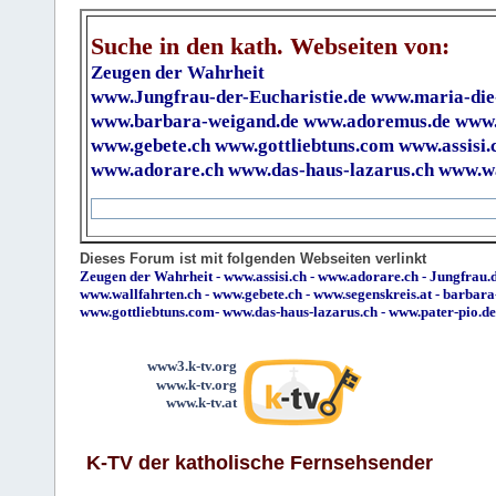
Suche in den kath. Webseiten von:
Zeugen der Wahrheit
www.Jungfrau-der-Eucharistie.de
www.maria-die
www.barbara-weigand.de
www.adoremus.de
www.
www.gebete.ch
www.gottliebtuns.com
www.assisi.
www.adorare.ch
www.das-haus-lazarus.ch
www.wa
Dieses Forum ist mit folgenden Webseiten verlinkt
Zeugen der Wahrheit
-
www.assisi.ch
-
www.adorare.ch
-
Jungfrau.d
www.wallfahrten.ch
-
www.gebete.ch
-
www.segenskreis.at
-
barbara
www.gottliebtuns.com
-
www.das-haus-lazarus.ch
-
www.pater-pio.de
www3.k-tv.org
www.k-tv.org
www.k-tv.at
K-TV der katholische Fernsehsender