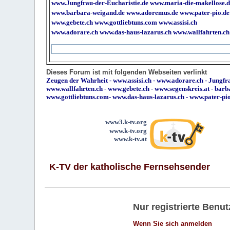
www.Jungfrau-der-Eucharistie.de
www.maria-die-makellose.d
www.barbara-weigand.de
www.adoremus.de
www.pater-pio.de
www.gebete.ch
www.gottliebtuns.com
www.assisi.ch
www.adorare.ch
www.das-haus-lazarus.ch
www.wallfahrten.ch
Dieses Forum ist mit folgenden Webseiten verlinkt
Zeugen der Wahrheit
-
www.assisi.ch
-
www.adorare.ch
-
Jungfra
www.wallfahrten.ch
-
www.gebete.ch
-
www.segenskreis.at
-
barb
www.gottliebtuns.com
-
www.das-haus-lazarus.ch
-
www.pater-pi
www3.k-tv.org
www.k-tv.org
www.k-tv.at
K-TV der katholische Fernsehsender
Nur registrierte Ben
Wenn Sie sich anmelden