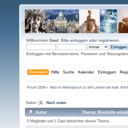
Willkommen
Gast
. Bitte
einloggen
oder
registrieren
.
Einloggen mit Benutzername, Passwort und Sitzungslä
Übersicht
Hilfe
Suche
Kalender
Einloggen
Regi
Forum ZDW
»
Was im Widerspruch zu den Lehren der kath. Kirch
Seiten: [
1
]
Nach unten
Autor
Thema: Bischöfe würdi
0 Mitglieder und 1 Gast betrachten dieses Thema.