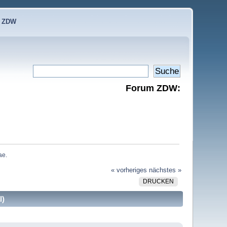
e ZDW
Forum ZDW:
e. 
« vorheriges
nächstes »
DRUCKEN
l)