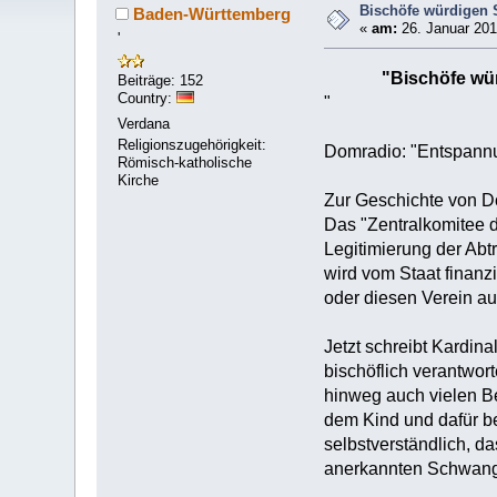
Bischöfe würdigen
Baden-Württemberg
«
am:
26. Januar 201
'
"Bischöfe wü
Beiträge: 152
Country:
"
Verdana
Religionszugehörigkeit:
Domradio: "Entspannu
Römisch-katholische
Kirche
Zur Geschichte von D
Das "Zentralkomitee 
Legitimierung der Abtr
wird vom Staat finanz
oder diesen Verein au
Jetzt schreibt Kardin
bischöflich verantwor
hinweg auch vielen Be
dem Kind und dafür be
selbstverständlich, d
anerkannten Schwange