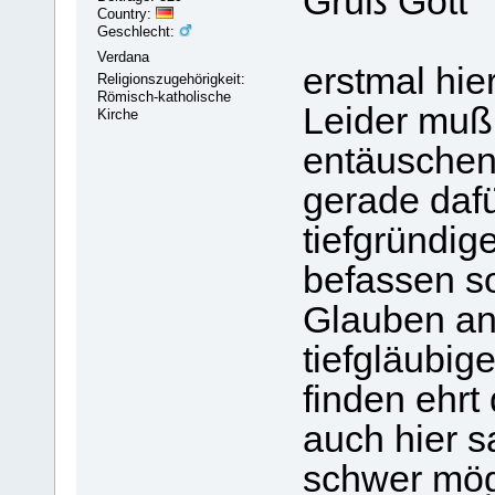
Grüß Gott
Country:
Geschlecht:
Verdana
erstmal hie
Religionszugehörigkeit:
Römisch-katholische
Leider muß 
Kirche
entäuschen 
gerade dafü
tiefgründig
befassen so
Glauben an
tiefgläubig
finden ehrt 
auch hier s
schwer mögl