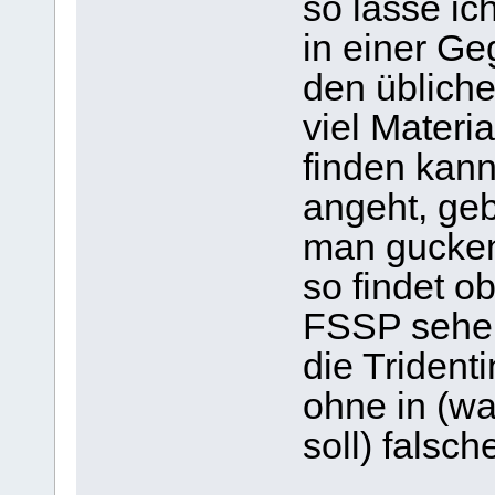
so lasse ic
in einer G
den üblich
viel Materi
finden kan
angeht, geb
man gucken
so findet o
FSSP sehe i
die Trident
ohne in (wa
soll) falsc