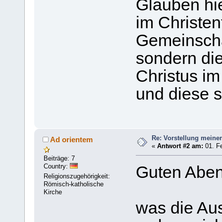
Glauben hie
im Christen
Gemeinscha
sondern di
Christus im
und diese s
Re: Vorstellung meine
Ad orientem
«
Antwort #2 am:
01. Fe
Beiträge: 7
Country:
Guten Aben
Religionszugehörigkeit:
Römisch-katholische
Kirche
was die Au