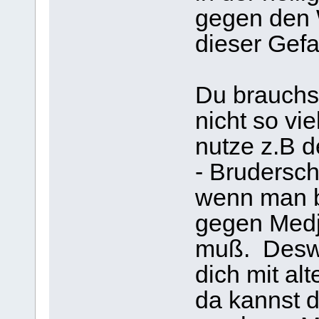
gegen den W
dieser Gefa
Du brauchs
nicht so vie
nutze z.B d
- Bruderscha
wenn man b
gegen Medj
muß. Deswe
dich mit alt
da kannst d