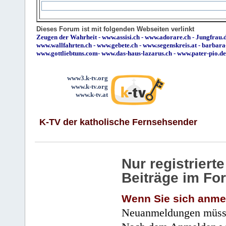
Dieses Forum ist mit folgenden Webseiten verlinkt
Zeugen der Wahrheit
-
www.assisi.ch
-
www.adorare.ch
-
Jungfrau.d
www.wallfahrten.ch
-
www.gebete.ch
-
www.segenskreis.at
-
barbara
www.gottliebtuns.com
-
www.das-haus-lazarus.ch
-
www.pater-pio.de
www3.k-tv.org
www.k-tv.org
www.k-tv.at
K-TV der katholische Fernsehsender
Nur registrier
Beiträge im Fo
Wenn Sie sich anme
Neuanmeldungen müsse