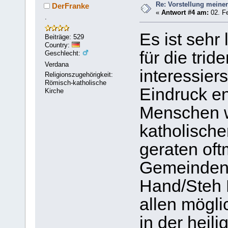
Re: Vorstellung meine
DerFranke
«
Antwort #4 am:
02. Fe
.
Es ist sehr 
Beiträge: 529
Country:
für die tri
Geschlecht:
Verdana
interessiers
Religionszugehörigkeit:
Römisch-katholische
Eindruck e
Kirche
Menschen w
katholische
geraten oft
Gemeinden 
Hand/Steh 
allen mögli
in der heil