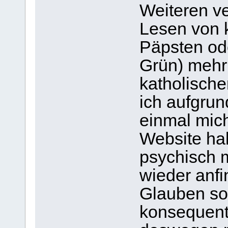
Weiteren ve
Lesen von 
Päpsten o
Grün) mehr
katholisch
ich aufgru
einmal mich
Website ha
psychisch m
wieder anfi
Glauben sow
konsequent