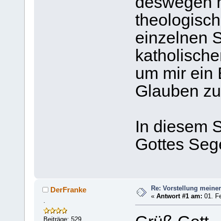
deswegen m
theologisc
einzelnen 
katholisch
um mir ein
Glauben zu 
In diesem 
Gottes Seg
Re: Vorstellung meine
DerFranke
«
Antwort #1 am:
01. Fe
.
Beiträge: 529