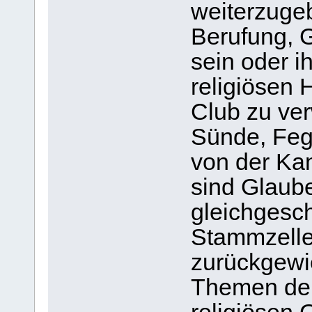
weiterzugeb
Berufung, G
sein oder i
religiösen 
Club zu ve
Sünde, Feg
von der Ka
sind Glaube
gleichgesc
Stammzell
zurückgewi
Themen der 