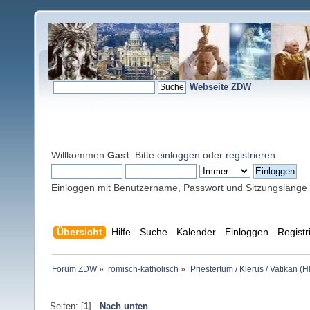
Webseite ZDW
Willkommen
Gast
. Bitte
einloggen
oder
registrieren
.
Einloggen mit Benutzername, Passwort und Sitzungslänge
Übersicht
Hilfe
Suche
Kalender
Einloggen
Registr
Forum ZDW
»
römisch-katholisch
»
Priestertum / Klerus / Vatikan (Hl
Seiten: [
1
]
Nach unten