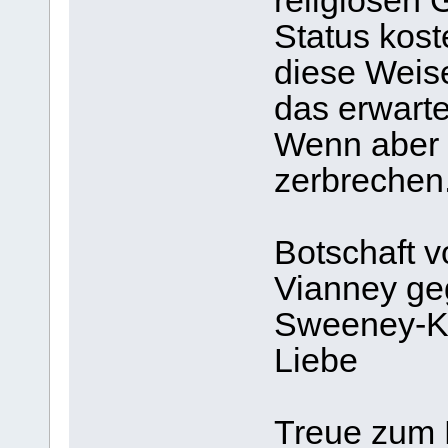
religiösen 
Status kost
diese Weis
das erwarte
Wenn aber n
zerbrechen.
Botschaft v
Vianney g
Sweeney-Ky
Liebe
Treue zum 