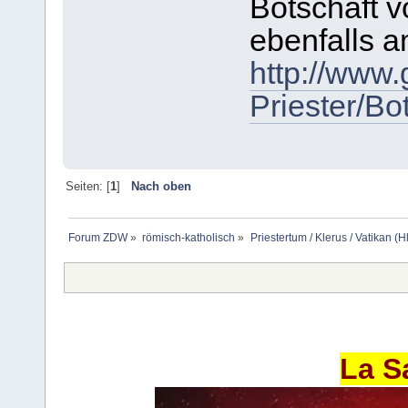
Botschaft 
ebenfalls a
http://www.
Priester/Bo
Seiten: [
1
]
Nach oben
Forum ZDW
»
römisch-katholisch
»
Priestertum / Klerus / Vatikan (Hl
La S