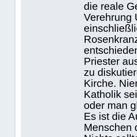
die reale G
Verehrung 
einschließl
Rosenkranze
entschiede
Priester au
zu diskutier
Kirche. Nie
Katholik se
oder man gl
Es ist die 
Menschen d