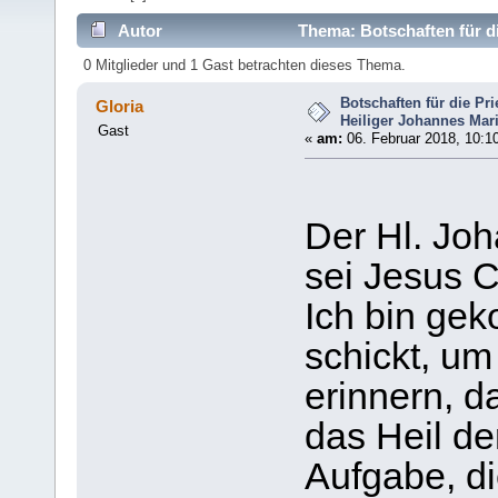
Autor
Thema: Botschaften für di
7072 mal)
0 Mitglieder und 1 Gast betrachten dieses Thema.
Botschaften für die Pri
Gloria
Heiliger Johannes Mar
Gast
«
am:
06. Februar 2018, 10:1
Der Hl. Joh
sei Jesus 
Ich bin ge
schickt, um
erinnern, d
das Heil der
Aufgabe, d