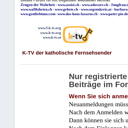
Dieses Forum ist mit folgenden Webseiten verlinkt
Zeugen der Wahrheit
-
www.assisi.ch
-
www.adorare.ch
-
Jungfrau.d
www.wallfahrten.ch
-
www.gebete.ch
-
www.segenskreis.at
-
barbara
www.gottliebtuns.com
-
www.das-haus-lazarus.ch
-
www.pater-pio.de
www3.k-tv.org
www.k-tv.org
www.k-tv.at
K-TV der katholische Fernsehsender
Nur registrier
Beiträge im Fo
Wenn Sie sich anme
Neuanmeldungen müsse
Nach dem Anmelden wir
Dann können sie sich 