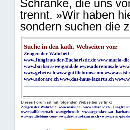
Schranke, die uns vo
trennt. »Wir haben hi
sondern suchen die z
Suche in den kath. Webseiten von:
Zeugen der Wahrheit
www.Jungfrau-der-Eucharistie.de
www.maria-die
www.barbara-weigand.de
www.adoremus.de
www.
www.gebete.ch
www.gottliebtuns.com
www.assisi.
www.adorare.ch
www.das-haus-lazarus.ch
www.wa
Dieses Forum ist mit folgenden Webseiten verlinkt
Zeugen der Wahrheit
-
www.assisi.ch
-
www.adorare.ch
-
Jungfrau.d
www.wallfahrten.ch
-
www.gebete.ch
-
www.segenskreis.at
-
barbara
www.gottliebtuns.com
-
www.das-haus-lazarus.ch
-
www.pater-pio.de