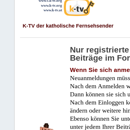
www3.k-tv.org
www.k-tv.org
www.k-tv.at
K-TV der katholische Fernsehsender
Nur registrier
Beiträge im Fo
Wenn Sie sich anme
Neuanmeldungen müsse
Nach dem Anmelden wir
Dann können sie sich 
Nach dem Einloggen kö
ändern oder weitere hi
Ebenso können Sie unte
unter jedem Ihrer Beitr