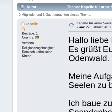
Autor
Thema: Kapelle für arme 
0 Mitglieder und 1 Gast betrachten dieses Thema.
Kapelle für arme Seele
kapelle
«
am:
22. Februar 2018,
Beiträge: 1
Country:
Hallo liebe
Verdana
Es grüßt E
Religionszugehörigkeit:
Römisch-katholische
Odenwald.
Kirche
Meine Aufga
Seelen zu 
Ich baue zu