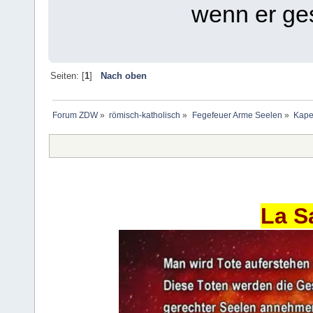
wenn er ges
Seiten: [
1
]
Nach oben
Forum ZDW
»
römisch-katholisch
»
Fegefeuer Arme Seelen
»
Kape
La S