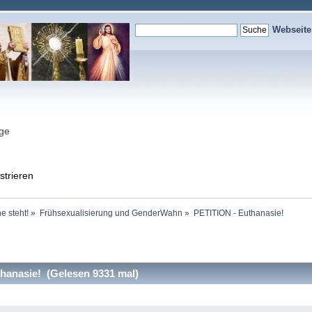
Webseit
nge
strieren
e steht!
»
Frühsexualisierung und GenderWahn
»
PETITION - Euthanasie!
hanasie! (Gelesen 9331 mal)