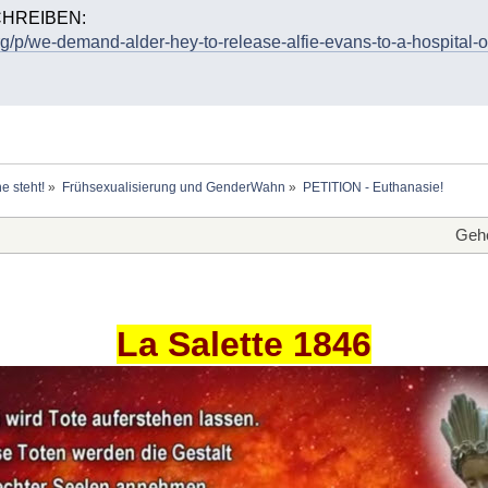
CHREIBEN:
g/p/we-demand-alder-hey-to-release-alfie-evans-to-a-hospital-o
e steht!
»
Frühsexualisierung und GenderWahn
»
PETITION - Euthanasie!
Gehe
La Salette 1846