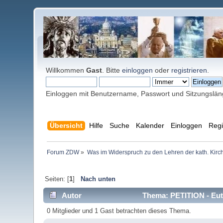
Willkommen
Gast
. Bitte
einloggen
oder
registrieren
.
Einloggen mit Benutzername, Passwort und Sitzungslä
Übersicht
Hilfe
Suche
Kalender
Einloggen
Regi
Forum ZDW
»
Was im Widerspruch zu den Lehren der kath. Kirch
Seiten: [
1
]
Nach unten
Autor
Thema: PETITION - Eut
0 Mitglieder und 1 Gast betrachten dieses Thema.