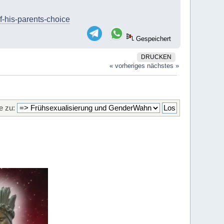
f-his-parents-choice
Gespeichert
DRUCKEN
« vorheriges
nächstes »
 zu: