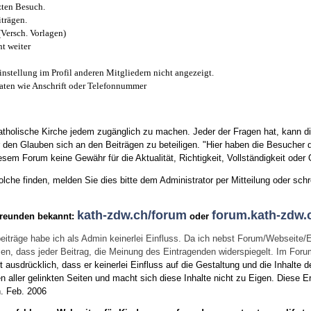
zten Besuch.
trägen.
(Versch. Vorlagen)
t weiter
instellung im Profil anderen Mitgliedern nicht angezeigt.
aten wie Anschrift oder Telefonnummer
tholische Kirche jedem zugänglich zu machen. Jeder der Fragen hat, kann di
den Glauben sich an den Beiträgen zu beteiligen. "Hier haben die Besucher d
sem Forum keine Gewähr für die Aktualität, Richtigkeit, Vollständigkeit oder Q
he finden, melden Sie dies bitte dem Administrator per Mitteilung oder schr
kath-zdw.ch/forum
forum.kath-zdw.
Freunden bekannt:
oder
eiträge habe ich als Admin keinerlei Einfluss. Da ich nebst Forum/Webseite/
wissen, dass jeder Beitrag, die Meinung des Eintragenden widerspiegelt. Im Fo
usdrücklich, dass er keinerlei Einfluss auf die Gestaltung und die Inhalte d
en aller gelinkten Seiten und macht sich diese Inhalte nicht zu Eigen.
Diese Er
n.
Feb. 2006