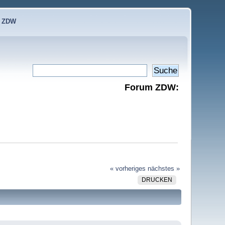
e ZDW
Forum ZDW:
« vorheriges
nächstes »
DRUCKEN