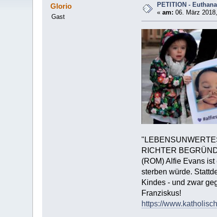
PETITION - Euthana
Glorio
«
am:
06. März 2018,
Gast
"LEBENSUNWERTES
RICHTER BEGRÜNDE
(ROM) Alfie Evans ist
sterben würde. Stattd
Kindes - und zwar ge
Franziskus!
https://www.katholisch