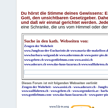
Du hörst die Stimme deines Gewissens: Es 
Gott, den unsichtbaren Gesetzgeber. Daher
und daß wir einmal gerichtet werden. Jeder
eine Schranke, die uns vom Himmel oder der H
Suche in den kath. Webseiten von:
Zeugen der Wahrheit
www.Jungfrau-der-Eucharistie.de
www.maria-die-makellose.d
www.barbara-weigand.de
www.adoremus.de
www.pater-pio.de
www.gebete.ch
www.gottliebtuns.com
www.assisi.ch
www.adorare.ch
www.das-haus-lazarus.ch
www.wallfahrten.ch
Dieses Forum ist mit folgenden Webseiten verlinkt
Zeugen der Wahrheit
-
www.assisi.ch
-
www.adorare.ch
-
Jungfra
www.wallfahrten.ch
-
www.gebete.ch
-
www.segenskreis.at
-
barb
www.gottliebtuns.com
-
www.das-haus-lazarus.ch
-
www.pater-pi
www3.k-tv.org