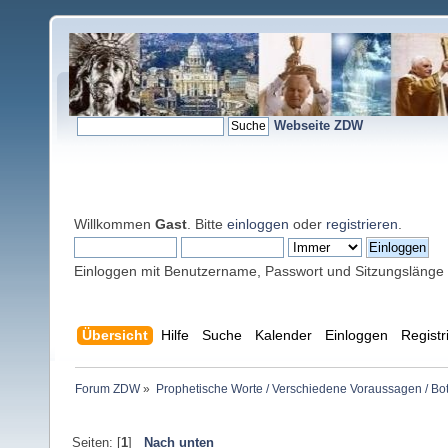
Webseite ZDW
Willkommen
Gast
. Bitte
einloggen
oder
registrieren
.
Einloggen mit Benutzername, Passwort und Sitzungslänge
Übersicht
Hilfe
Suche
Kalender
Einloggen
Registr
Forum ZDW
»
Prophetische Worte / Verschiedene Voraussagen / Bo
Seiten: [
1
]
Nach unten