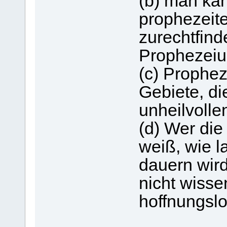
(b) man kan
prophezeit
zurechtfind
Prophezeiu
(c) Prophe
Gebiete, di
unheilvolle
(d) Wer di
weiß, wie 
dauern wir
nicht wiss
hoffnungslo