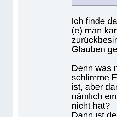
Ich finde da
(e) man ka
zurückbesi
Glauben ge
Denn was n
schlimme Er
ist, aber d
nämlich ein
nicht hat?
Dann ist d