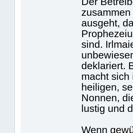
Der Betreibe
zusammen m
ausgeht, da
Prophezeiu
sind. Irlma
unbewiesen
deklariert.
macht sich
heiligen, s
Nonnen, di
lustig und d
Wenn gewün