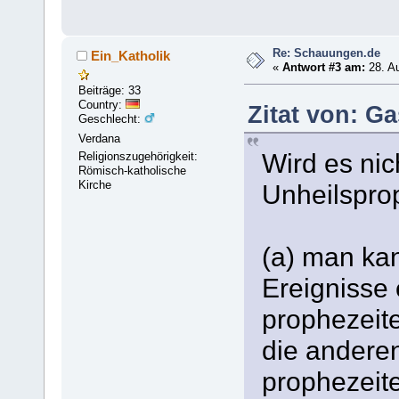
Re: Schauungen.de
Ein_Katholik
«
Antwort #3 am:
28. Au
Beiträge: 33
Country:
Zitat von: Ga
Geschlecht:
Verdana
Wird es nic
Religionszugehörigkeit:
Römisch-katholische
Kirche
Unheilspro
(a) man ka
Ereignisse
prophezeite
die andere
prophezeite