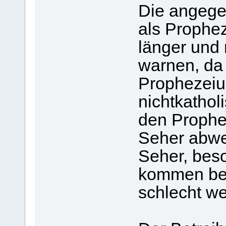
Die angegeb
als Prophe
länger und 
warnen, da
Prophezeiun
nichtkathol
den Prophe
Seher abwei
Seher, beso
kommen bei
schlecht we