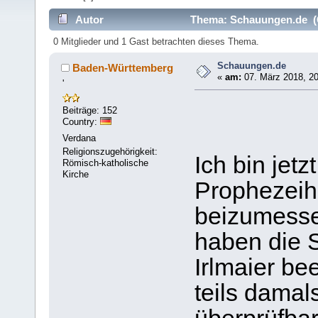
Autor
Thema: Schauungen.de (G
0 Mitglieder und 1 Gast betrachten dieses Thema.
Schauungen.de
Baden-Württemberg
«
am:
07. März 2018, 20
'
Beiträge: 152
Country:
Verdana
Religionszugehörigkeit:
Ich bin jetz
Römisch-katholische
Kirche
Prophezeih
beizumesse
haben die 
Irlmaier be
teils damal