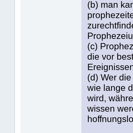
(b) man kan
prophezeit
zurechtfind
Prophezeiu
(c) Prophe
die vor bes
Ereignissen
(d) Wer di
wie lange 
wird, währe
wissen wer
hoffnungslo