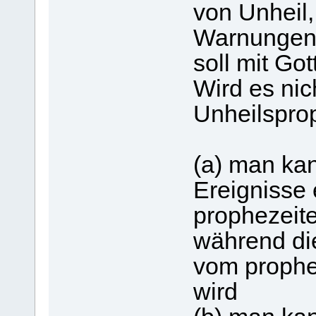
von Unheil,
Warnungen 
soll mit Go
Wird es nic
Unheilspro
(a) man ka
Ereignisse
prophezeiten
während di
vom prophe
wird