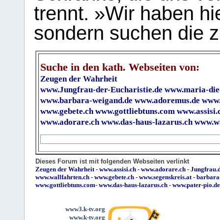
trennt. »Wir haben hi
sondern suchen die z
Suche in den kath. Webseiten von:
Zeugen der Wahrheit
www.Jungfrau-der-Eucharistie.de
www.maria-die
www.barbara-weigand.de
www.adoremus.de
www.
www.gebete.ch
www.gottliebtuns.com
www.assisi.
www.adorare.ch
www.das-haus-lazarus.ch
www.wa
Dieses Forum ist mit folgenden Webseiten verlinkt
Zeugen der Wahrheit
-
www.assisi.ch
-
www.adorare.ch
-
Jungfrau.d
www.wallfahrten.ch
-
www.gebete.ch
-
www.segenskreis.at
-
barbara
www.gottliebtuns.com
-
www.das-haus-lazarus.ch
-
www.pater-pio.de
www3.k-tv.org
www.k-tv.org