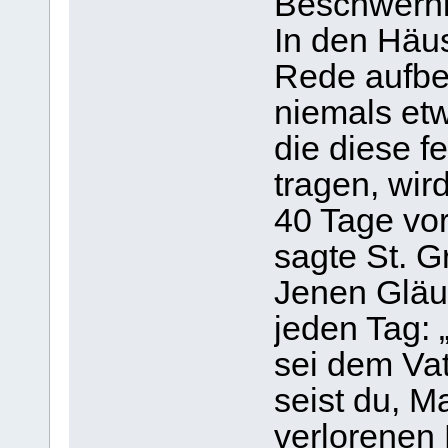
Beschwerni
In den Häus
Rede aufbew
niemals et
die diese f
tragen, wir
40 Tage vor
sagte St. G
Jenen Gläub
jeden Tag: 
sei dem Va
seist du, M
verlorenen 