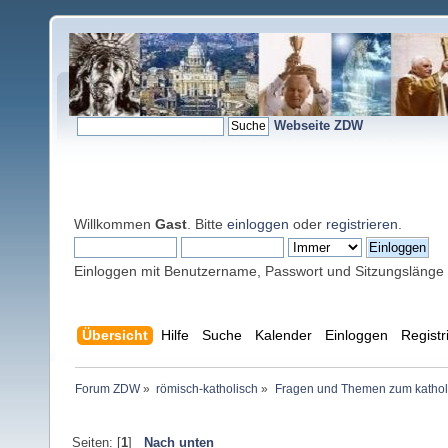
Webseite ZDW
Willkommen
Gast
. Bitte
einloggen
oder
registrieren
.
Einloggen mit Benutzername, Passwort und Sitzungslänge
Übersicht
Hilfe
Suche
Kalender
Einloggen
Registr
Forum ZDW
»
römisch-katholisch
»
Fragen und Themen zum kathol
Seiten: [
1
]
Nach unten