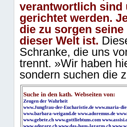
verantwortlich sind
gerichtet werden. Je
die zu sorgen seine
dieser Welt ist.
Diese
Schranke, die uns vo
trennt. »Wir haben hi
sondern suchen die z
Suche in den kath. Webseiten von:
Zeugen der Wahrheit
www.Jungfrau-der-Eucharistie.de
www.maria-die
www.barbara-weigand.de
www.adoremus.de
www.
www.gebete.ch
www.gottliebtuns.com
www.assisi.
www.adorare.ch
www.das-haus-lazarus.ch
www.wa