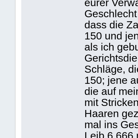
eurer Verwa
Geschlecht
dass die Za
150 und jen
als ich geb
Gerichtsdie
Schläge, di
150; jene 
die auf mei
mit Strick
Haaren gez
mal ins Ge
Leib 6.666 