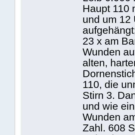
Haupt 110 
und um 12 
aufgehängt
23 x am Bar
Wunden auf
alten, hart
Dornenstic
110, die u
Stirn 3. Da
und wie ein
Wunden am 
Zahl. 608 