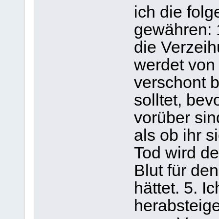
ich die fol
gewähren: 
die Verzeih
werdet von
verschont b
solltet, be
vorüber sin
als ob ihr s
Tod wird de
Blut für de
hättet. 5. 
herabsteig