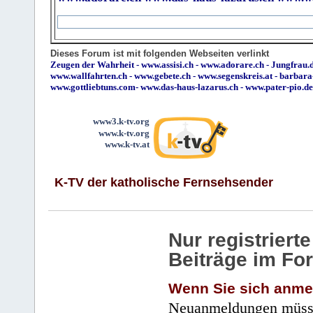
Dieses Forum ist mit folgenden Webseiten verlinkt
Zeugen der Wahrheit
-
www.assisi.ch
-
www.adorare.ch
-
Jungfrau.d
www.wallfahrten.ch
-
www.gebete.ch
-
www.segenskreis.at
-
barbara
www.gottliebtuns.com
-
www.das-haus-lazarus.ch
-
www.pater-pio.de
www3.k-tv.org
www.k-tv.org
www.k-tv.at
K-TV der katholische Fernsehsender
Nur registrier
Beiträge im Fo
Wenn Sie sich anme
Neuanmeldungen müsse