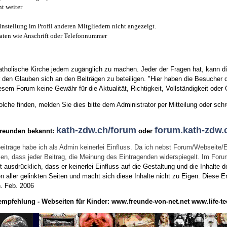
t weiter
instellung im Profil anderen Mitgliedern nicht angezeigt.
aten wie Anschrift oder Telefonnummer
tholische Kirche jedem zugänglich zu machen. Jeder der Fragen hat, kann di
den Glauben sich an den Beiträgen zu beteiligen. "Hier haben die Besucher d
sem Forum keine Gewähr für die Aktualität, Richtigkeit, Vollständigkeit oder Q
he finden, melden Sie dies bitte dem Administrator per Mitteilung oder schr
kath-zdw.ch/forum
forum.kath-zdw.
Freunden bekannt:
oder
eiträge habe ich als Admin keinerlei Einfluss. Da ich nebst Forum/Webseite/
wissen, dass jeder Beitrag, die Meinung des Eintragenden widerspiegelt. Im Fo
usdrücklich, dass er keinerlei Einfluss auf die Gestaltung und die Inhalte d
en aller gelinkten Seiten und macht sich diese Inhalte nicht zu Eigen.
Diese Er
n.
Feb. 2006
empfehlung - Webseiten für Kinder:
www.freunde-von-net.net
www.life-te