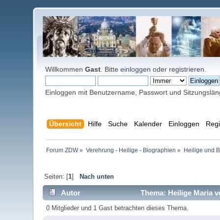
Willkommen
Gast
. Bitte
einloggen
oder
registrieren
.
Einloggen mit Benutzername, Passwort und Sitzungslä
Übersicht
Hilfe
Suche
Kalender
Einloggen
Regi
Forum ZDW
»
Verehrung - Heilige - Biographien
»
Heilige und 
Seiten: [
1
]
Nach unten
Autor
Thema: Heilige Maria 
0 Mitglieder und 1 Gast betrachten dieses Thema.