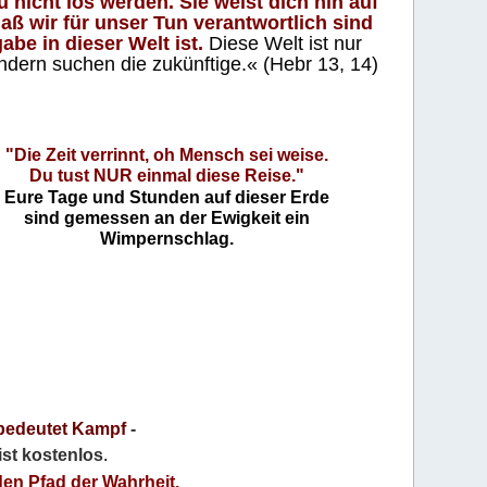
 nicht los werden. Sie weist dich hin auf
aß wir für unser Tun verantwortlich sind
abe in dieser Welt ist.
Diese Welt ist nur
ndern suchen die zukünftige.« (Hebr 13, 14)
"Die Zeit verrinnt, oh Mensch sei weise.
Du tust NUR einmal diese Reise."
Eure Tage und Stunden auf dieser Erde
sind gemessen an der Ewigkeit ein
Wimpernschlag.
bedeutet Kampf
-
 ist kostenlos
.
den Pfad der Wahrheit,