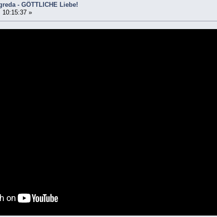
Agreda - GÖTTLICHE Liebe!
 10:15:37 »