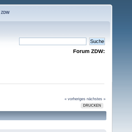
e ZDW
Forum ZDW:
« vorheriges
nächstes »
DRUCKEN