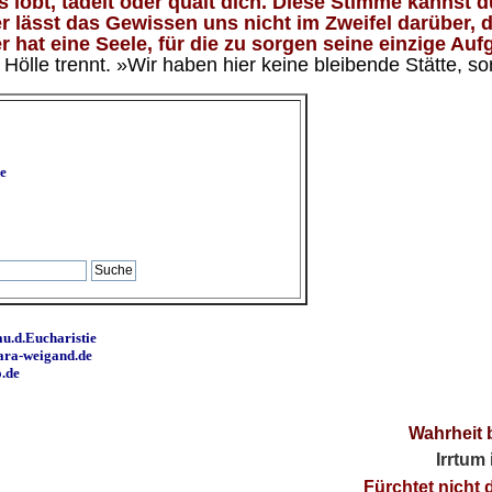
lobt, tadelt oder quält dich. Diese Stimme kannst du
 lässt das Gewissen uns nicht im Zweifel darüber, d
 hat eine Seele, für die zu sorgen seine einzige Aufg
ölle trennt. »Wir haben hier keine bleibende Stätte, so
e
u.d.Eucharistie
ara-weigand.de
o.de
Wahrheit 
Irrtum
Fürchtet nicht 