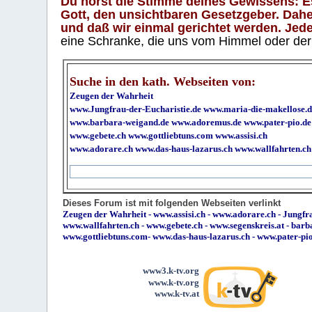
Du hörst die Stimme deines Gewissens: Es 
Gott, den unsichtbaren Gesetzgeber. Daher
und daß wir einmal gerichtet werden. Jeder
eine Schranke, die uns vom Himmel oder der H
Suche in den kath. Webseiten von:
Zeugen der Wahrheit
www.Jungfrau-der-Eucharistie.de
www.maria-die-makellose.d
www.barbara-weigand.de
www.adoremus.de
www.pater-pio.de
www.gebete.ch
www.gottliebtuns.com
www.assisi.ch
www.adorare.ch
www.das-haus-lazarus.ch
www.wallfahrten.ch
Dieses Forum ist mit folgenden Webseiten verlinkt
Zeugen der Wahrheit
-
www.assisi.ch
-
www.adorare.ch
-
Jungfra
www.wallfahrten.ch
-
www.gebete.ch
-
www.segenskreis.at
-
barb
www.gottliebtuns.com
-
www.das-haus-lazarus.ch
-
www.pater-pi
www3.k-tv.org
www.k-tv.org
www.k-tv.at