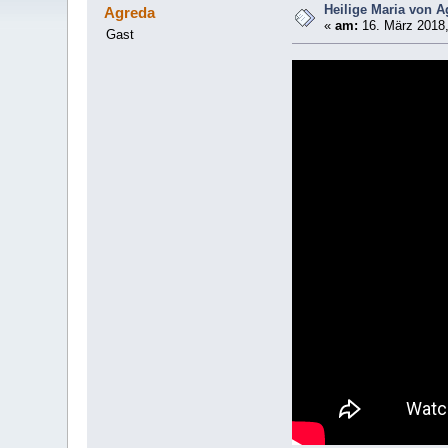
Heilige Maria von 
Agreda
«
am:
16. März 2018,
Gast