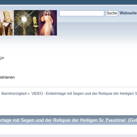
Webseit
nge
strieren
Barmherzigkeit
»
VIDEO - Einkehrtage mit Segen und der Reliquie der Heiligen Sr
tage mit Segen und der Reliquie der Heiligen Sr. Faustina! (Ge