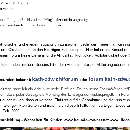
(Versch. Vorlagen)
t weiter
instellung im Profil anderen Mitgliedern nicht angezeigt.
aten wie Anschrift oder Telefonnummer
tholische Kirche jedem zugänglich zu machen. Jeder der Fragen hat, kann di
den Glauben sich an den Beiträgen zu beteiligen. "Hier haben die Besucher d
sem Forum keine Gewähr für die Aktualität, Richtigkeit, Vollständigkeit oder Q
he finden, melden Sie dies bitte dem Administrator per Mitteilung oder schr
kath-zdw.ch/forum
forum.kath-zdw.
Freunden bekannt:
oder
eiträge habe ich als Admin keinerlei Einfluss. Da ich nebst Forum/Webseite/
wissen, dass jeder Beitrag, die Meinung des Eintragenden widerspiegelt. Im Fo
usdrücklich, dass er keinerlei Einfluss auf die Gestaltung und die Inhalte d
en aller gelinkten Seiten und macht sich diese Inhalte nicht zu Eigen.
Diese Er
n.
Feb. 2006
empfehlung - Webseiten für Kinder:
www.freunde-von-net.net
www.life-te