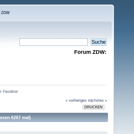
e ZDW
Forum ZDW:
. Faustina!
« vorheriges
nächstes »
DRUCKEN
lesen 6267 mal)