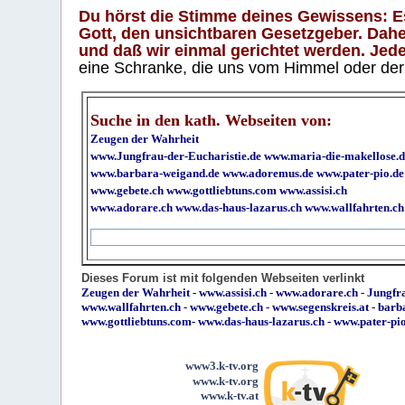
Du hörst die Stimme deines Gewissens: Es 
Gott, den unsichtbaren Gesetzgeber. Daher
und daß wir einmal gerichtet werden. Jeder
eine Schranke, die uns vom Himmel oder der H
Suche in den kath. Webseiten von:
Zeugen der Wahrheit
www.Jungfrau-der-Eucharistie.de
www.maria-die-makellose.d
www.barbara-weigand.de
www.adoremus.de
www.pater-pio.de
www.gebete.ch
www.gottliebtuns.com
www.assisi.ch
www.adorare.ch
www.das-haus-lazarus.ch
www.wallfahrten.ch
Dieses Forum ist mit folgenden Webseiten verlinkt
Zeugen der Wahrheit
-
www.assisi.ch
-
www.adorare.ch
-
Jungfra
www.wallfahrten.ch
-
www.gebete.ch
-
www.segenskreis.at
-
barb
www.gottliebtuns.com
-
www.das-haus-lazarus.ch
-
www.pater-pi
www3.k-tv.org
www.k-tv.org
www.k-tv.at