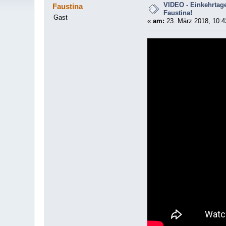
VIDEO - Einkehrtage
Faustina
Faustina!
Gast
«
am:
23. März 2018, 10:4