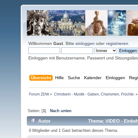
Willkommen
Gast
. Bitte
einloggen
oder
registrieren
.
Einloggen mit Benutzername, Passwort und Sitzungslä
Übersicht
Hilfe
Suche
Kalender
Einloggen
Regi
Forum ZDW
»
Christsein - Mystik - Gaben, Charismen, Früchte.
»
Seiten: [
1
]
Nach unten
Autor
Thema: VIDEO - Einkehr
0 Mitglieder und 1 Gast betrachten dieses Thema.