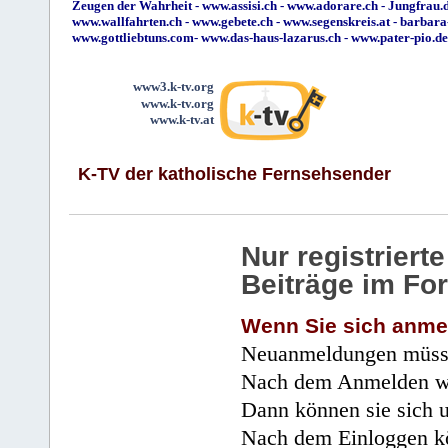
Zeugen der Wahrheit
-
www.assisi.ch
-
www.adorare.ch
-
Jungfrau.d
www.wallfahrten.ch
-
www.gebete.ch
-
www.segenskreis.at
-
barbara
www.gottliebtuns.com
-
www.das-haus-lazarus.ch
-
www.pater-pio.de
www3.k-tv.org
www.k-tv.org
www.k-tv.at
K-TV der katholische Fernsehsender
Nur registrier
Beiträge im Fo
Wenn Sie sich anme
Neuanmeldungen müsse
Nach dem Anmelden wir
Dann können sie sich 
Nach dem Einloggen kö