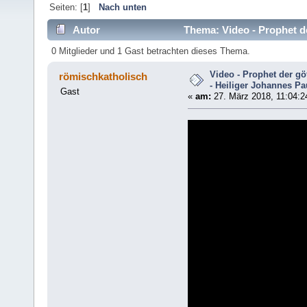
Seiten: [
1
]
Nach unten
Autor
Thema: Video - Prophet der
(Gelesen 6026 mal)
0 Mitglieder und 1 Gast betrachten dieses Thema.
Video - Prophet der gö
römischkatholisch
- Heiliger Johannes Pau
Gast
«
am:
27. März 2018, 11:04:2