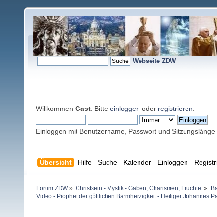
Webseite ZDW
Willkommen
Gast
. Bitte
einloggen
oder
registrieren
.
Einloggen mit Benutzername, Passwort und Sitzungslänge
Übersicht
Hilfe
Suche
Kalender
Einloggen
Registr
Forum ZDW
»
Christsein - Mystik - Gaben, Charismen, Früchte.
»
Ba
Video - Prophet der göttlichen Barmherzigkeit - Heiliger Johannes Pau