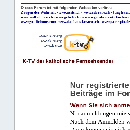
Dieses Forum ist mit folgenden Webseiten verlinkt
Zeugen der Wahrheit
-
www.assisi.ch
-
www.adorare.ch
-
Jungfrau.d
www.wallfahrten.ch
-
www.gebete.ch
-
www.segenskreis.at
-
barbara
www.gottliebtuns.com
-
www.das-haus-lazarus.ch
-
www.pater-pio.de
www3.k-tv.org
www.k-tv.org
www.k-tv.at
K-TV der katholische Fernsehsender
Nur registrier
Beiträge im Fo
Wenn Sie sich anme
Neuanmeldungen müsse
Nach dem Anmelden wir
Dann können sie sich 