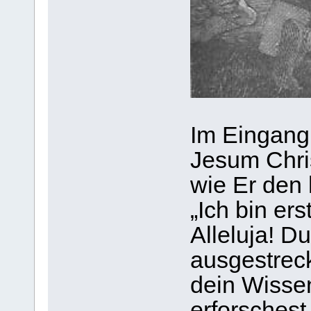
Im Eingang 
Jesum Chri
wie Er den 
„Ich bin ers
Alleluja! D
ausgestreck
dein Wissen,
erforschest