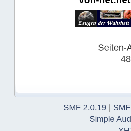
von-net.net
Seiten-
48
SMF 2.0.19
|
SMF
Simple Aud
XH