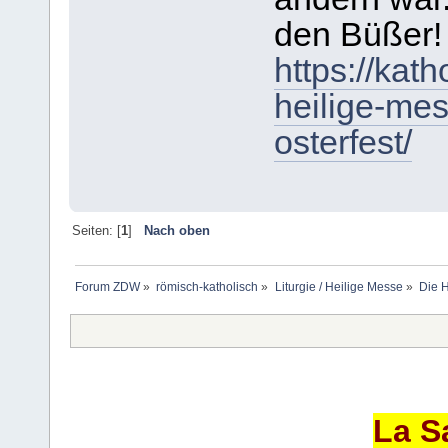
den Büßer!
https://kath
heilige-me
osterfest/
Seiten: [
1
]
Nach oben
Forum ZDW
»
römisch-katholisch
»
Liturgie / Heilige Messe
»
Die H
La S