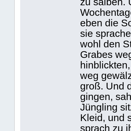
zu salben.
Wochentage
eben die S
sie sprache
wohl den S
Grabes weg
hinblickten
weg gewälzt
groß. Und d
gingen, sah
Jüngling si
Kleid, und 
sprach zu i