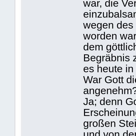
war, die Ve
einzubalsa
wegen des 
worden war
dem göttli
Begräbnis z
es heute in 
War Gott d
angenehm
Ja; denn Go
Erscheinun
großen Stei
und von de