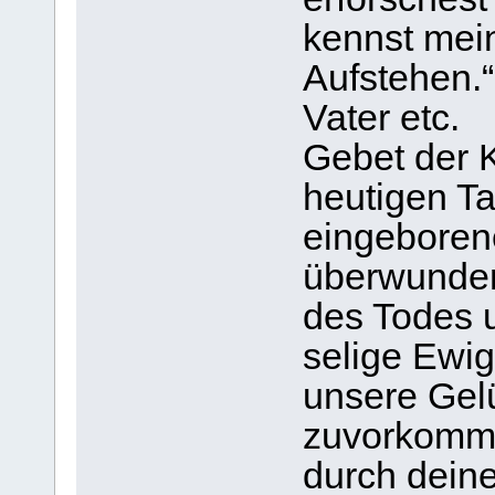
kennst mei
Aufstehen.“
Vater etc.
Gebet der K
heutigen T
eingeboren
überwunde
des Todes 
selige Ewig
unsere Gel
zuvorkomme
durch deine