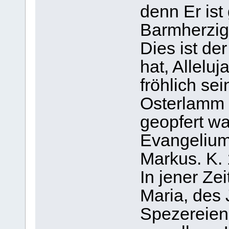
denn Er ist
Barmherzigk
Dies ist de
hat, Allelu
fröhlich sei
Osterlamm i
geopfert war
Evangelium
Markus. K. 
In jener Ze
Maria, des
Spezereien