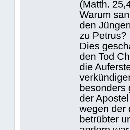
(Matth. 25,
Warum sand
den Jünger
zu Petrus?
Dies gesch
den Tod Chri
die Aufers
verkündigen
besonders 
der Apostel
wegen der 
betrübter u
andern war.