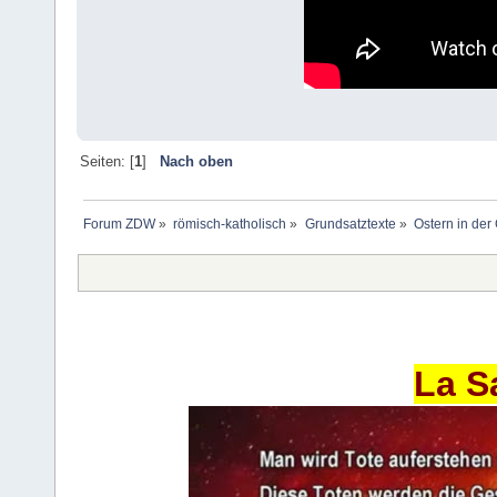
Seiten: [
1
]
Nach oben
Forum ZDW
»
römisch-katholisch
»
Grundsatztexte
»
Ostern in der
La S