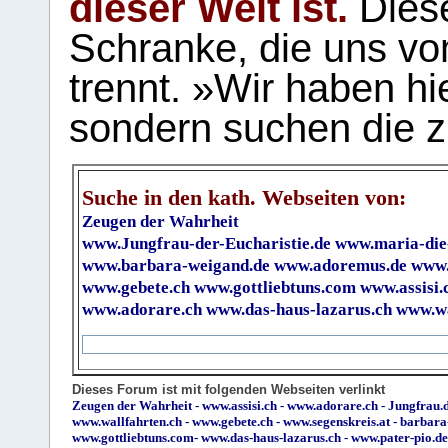
dieser Welt ist.
Diese
Schranke, die uns vo
trennt. »Wir haben hi
sondern suchen die z
Suche in den kath. Webseiten von:
Zeugen der Wahrheit
www.Jungfrau-der-Eucharistie.de
www.maria-die
www.barbara-weigand.de
www.adoremus.de
www.
www.gebete.ch
www.gottliebtuns.com
www.assisi.
www.adorare.ch
www.das-haus-lazarus.ch
www.wa
Dieses Forum ist mit folgenden Webseiten verlinkt
Zeugen der Wahrheit
-
www.assisi.ch
-
www.adorare.ch
-
Jungfrau.d
www.wallfahrten.ch
-
www.gebete.ch
-
www.segenskreis.at
-
barbara
www.gottliebtuns.com
-
www.das-haus-lazarus.ch
-
www.pater-pio.de