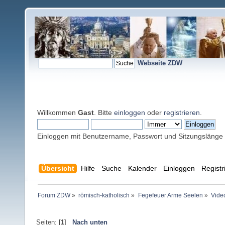
Webseite ZDW
Willkommen
Gast
. Bitte
einloggen
oder
registrieren
.
Einloggen mit Benutzername, Passwort und Sitzungslänge
Übersicht
Hilfe
Suche
Kalender
Einloggen
Registr
Forum ZDW
»
römisch-katholisch
»
Fegefeuer Arme Seelen
»
Vide
Seiten: [
1
]
Nach unten