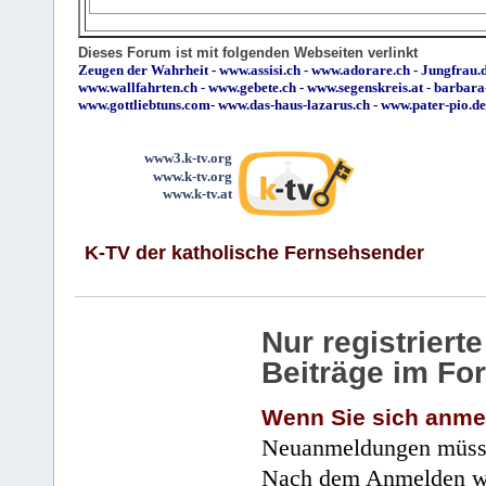
Dieses Forum ist mit folgenden Webseiten verlinkt
Zeugen der Wahrheit
-
www.assisi.ch
-
www.adorare.ch
-
Jungfrau.d
www.wallfahrten.ch
-
www.gebete.ch
-
www.segenskreis.at
-
barbara
www.gottliebtuns.com
-
www.das-haus-lazarus.ch
-
www.pater-pio.de
www3.k-tv.org
www.k-tv.org
www.k-tv.at
K-TV der katholische Fernsehsender
Nur registrier
Beiträge im Fo
Wenn Sie sich anme
Neuanmeldungen müsse
Nach dem Anmelden wir