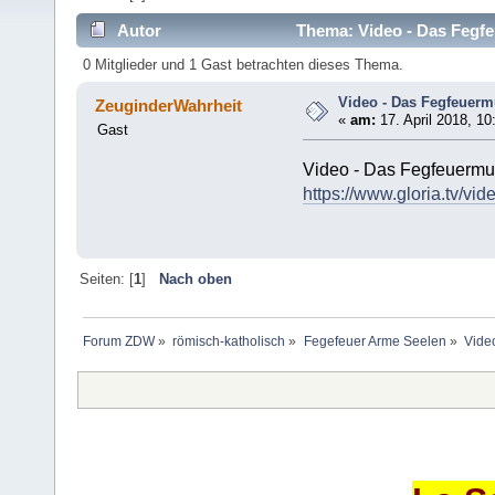
Autor
Thema: Video - Das Fegf
0 Mitglieder und 1 Gast betrachten dieses Thema.
Video - Das Fegfeuer
ZeuginderWahrheit
«
am:
17. April 2018, 10
Gast
Video - Das Fegfeuerm
https://www.gloria.tv
Seiten: [
1
]
Nach oben
Forum ZDW
»
römisch-katholisch
»
Fegefeuer Arme Seelen
»
Vide