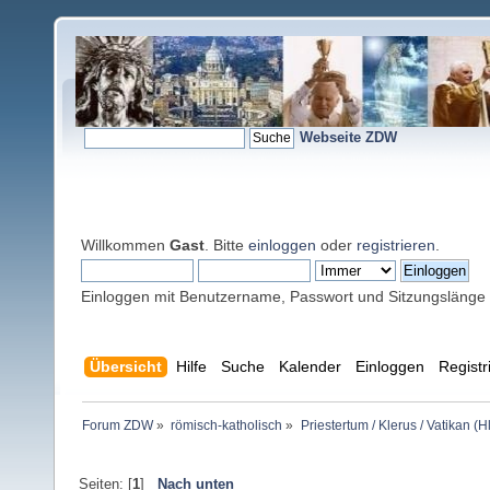
Webseite ZDW
Willkommen
Gast
. Bitte
einloggen
oder
registrieren
.
Einloggen mit Benutzername, Passwort und Sitzungslänge
Übersicht
Hilfe
Suche
Kalender
Einloggen
Registr
Forum ZDW
»
römisch-katholisch
»
Priestertum / Klerus / Vatikan (Hl
Seiten: [
1
]
Nach unten