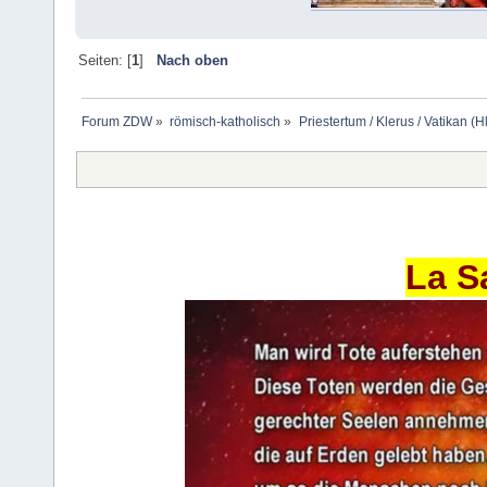
Seiten: [
1
]
Nach oben
Forum ZDW
»
römisch-katholisch
»
Priestertum / Klerus / Vatikan (Hl
La S