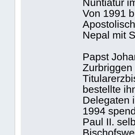
Nuntiatur i
Von 1991 bi
Apostolisch
Nepal mit Si
Papst Johan
Zurbriggen
Titularerzb
bestellte i
Delegaten 
1994 spend
Paul II. se
Bischofswe