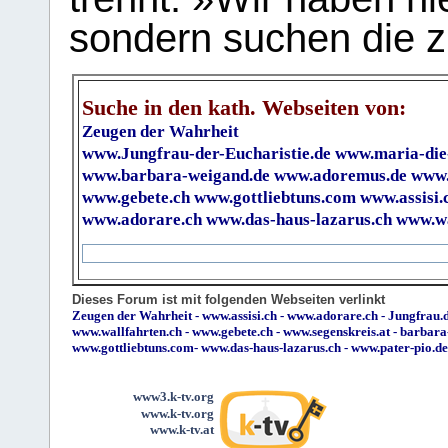
sondern suchen die z
Suche in den kath. Webseiten von:
Zeugen der Wahrheit
www.Jungfrau-der-Eucharistie.de
www.maria-die
www.barbara-weigand.de
www.adoremus.de
www.
www.gebete.ch
www.gottliebtuns.com
www.assisi.
www.adorare.ch
www.das-haus-lazarus.ch
www.wa
Dieses Forum ist mit folgenden Webseiten verlinkt
Zeugen der Wahrheit
-
www.assisi.ch
-
www.adorare.ch
-
Jungfrau.d
www.wallfahrten.ch
-
www.gebete.ch
-
www.segenskreis.at
-
barbara
www.gottliebtuns.com
-
www.das-haus-lazarus.ch
-
www.pater-pio.de
www3.k-tv.org
www.k-tv.org
www.k-tv.at