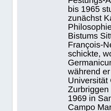
Festungs-Ar
bis 1965 st
zunächst K
Philosophi
Bistums Sit
François-N
schickte, 
Germanicum
während er
Universität
Zurbriggen
1969 in San
Campo Marz