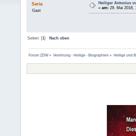
Heiliger Antonius vo
Saria
«
am:
29. Mai 2018, 
Gast
Seiten: [
1
]
Nach oben
Forum ZDW
»
Verehrung - Heilige - Biographien
»
Heilige und 