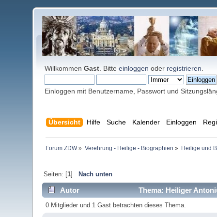
Willkommen
Gast
. Bitte
einloggen
oder
registrieren
.
Einloggen mit Benutzername, Passwort und Sitzungslä
Übersicht
Hilfe
Suche
Kalender
Einloggen
Regi
Forum ZDW
»
Verehrung - Heilige - Biographien
»
Heilige und 
Seiten: [
1
]
Nach unten
Autor
Thema: Heiliger Antoniu
0 Mitglieder und 1 Gast betrachten dieses Thema.