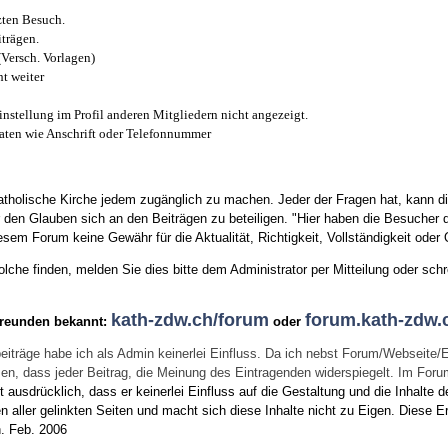
zten Besuch.
trägen.
(Versch. Vorlagen)
t weiter
instellung im Profil anderen Mitgliedern nicht angezeigt.
aten wie Anschrift oder Telefonnummer
tholische Kirche jedem zugänglich zu machen. Jeder der Fragen hat, kann di
den Glauben sich an den Beiträgen zu beteiligen. "Hier haben die Besucher d
sem Forum keine Gewähr für die Aktualität, Richtigkeit, Vollständigkeit oder Q
he finden, melden Sie dies bitte dem Administrator per Mitteilung oder schr
kath-zdw.ch/forum
forum.kath-zdw.
Freunden bekannt:
oder
eiträge habe ich als Admin keinerlei Einfluss. Da ich nebst Forum/Webseite/
wissen, dass jeder Beitrag, die Meinung des Eintragenden widerspiegelt. Im Fo
usdrücklich, dass er keinerlei Einfluss auf die Gestaltung und die Inhalte d
en aller gelinkten Seiten und macht sich diese Inhalte nicht zu Eigen.
Diese Er
n.
Feb. 2006