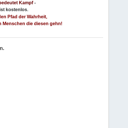
bedeutet Kampf
-
 ist kostenlos
.
den Pfad der Wahrheit,
an Menschen die diesen gehn!
n.