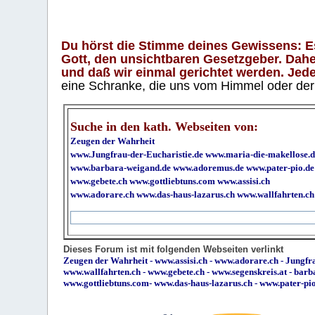
Du hörst die Stimme deines Gewissens: Es 
Gott, den unsichtbaren Gesetzgeber. Daher
und daß wir einmal gerichtet werden. Jeder
eine Schranke, die uns vom Himmel oder der H
Suche in den kath. Webseiten von:
Zeugen der Wahrheit
www.Jungfrau-der-Eucharistie.de
www.maria-die-makellose.d
www.barbara-weigand.de
www.adoremus.de
www.pater-pio.de
www.gebete.ch
www.gottliebtuns.com
www.assisi.ch
www.adorare.ch
www.das-haus-lazarus.ch
www.wallfahrten.ch
Dieses Forum ist mit folgenden Webseiten verlinkt
Zeugen der Wahrheit
-
www.assisi.ch
-
www.adorare.ch
-
Jungfra
www.wallfahrten.ch
-
www.gebete.ch
-
www.segenskreis.at
-
barb
www.gottliebtuns.com
-
www.das-haus-lazarus.ch
-
www.pater-pi