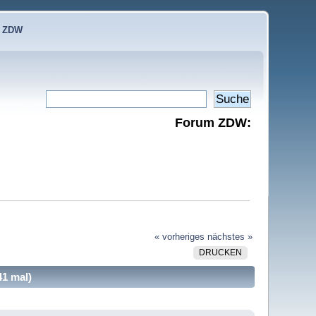
e ZDW
Forum ZDW:
« vorheriges
nächstes »
DRUCKEN
41 mal)