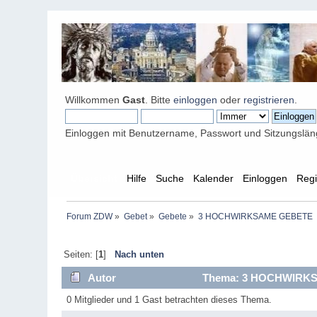
Willkommen
Gast
. Bitte
einloggen
oder
registrieren
.
Einloggen mit Benutzername, Passwort und Sitzungslä
Übersicht
Hilfe
Suche
Kalender
Einloggen
Regi
Forum ZDW
»
Gebet
»
Gebete
»
3 HOCHWIRKSAME GEBETE
Seiten: [
1
]
Nach unten
Autor
Thema: 3 HOCHWIRKSA
0 Mitglieder und 1 Gast betrachten dieses Thema.