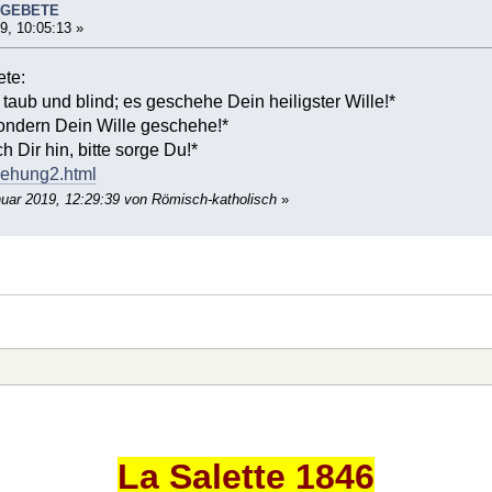
 GEBETE
9, 10:05:13 »
te:
 taub und blind; es geschehe Dein heiligster Wille!*
 sondern Dein Wille geschehe!*
h Dir hin, bitte sorge Du!*
rsehung2.html
nuar 2019, 12:29:39 von Römisch-katholisch
»
La Salette 1846