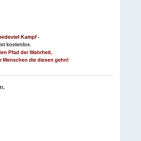
bedeutet Kampf
-
 ist kostenlos
.
den Pfad der Wahrheit,
an Menschen die diesen gehn!
n.