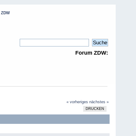
e ZDW
Forum ZDW:
« vorheriges
nächstes »
DRUCKEN