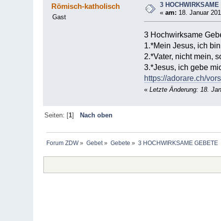
3 HOCHWIRKSAME
Römisch-katholisch
«
am:
18. Januar 201
Gast
3 Hochwirksame Gebe
1.*Mein Jesus, ich bin
2.*Vater, nicht mein,
3.*Jesus, ich gebe mic
https://adorare.ch/vo
«
Letzte Änderung: 18. Ja
Seiten: [
1
]
Nach oben
Forum ZDW
»
Gebet
»
Gebete
»
3 HOCHWIRKSAME GEBETE