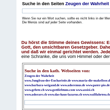
Suche
in den Seiten
Zeugen der Wahrheit
Wenn Sie nur ein Wort suchen, sollte es nicht links in der Me
Die Menüs sind auf jeder Seite vorhanden.
.
Du hörst die Stimme deines Gewissens: Es 
Gott, den unsichtbaren Gesetzgeber. Daher
und daß wir einmal gerichtet werden. Jeder
eine Schranke, die uns vom Himmel oder der H
Suche in den kath. Webseiten von:
Zeugen der Wahrheit
www.Jungfrau-der-Eucharistie.de
www.maria-die-makellose.d
www.barbara-weigand.de
www.adoremus.de
www.pater-pio.de
www.gebete.ch
www.gottliebtuns.com
www.assisi.ch
www.adorare.ch
www.das-haus-lazarus.ch
www.wallfahrten.ch