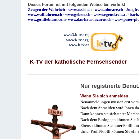
Dieses Forum ist mit folgenden Webseiten verlinkt
Zeugen der Wahrheit
-
www.assisi.ch
-
www.adorare.ch
-
Jungfra
www.wallfahrten.ch
-
www.gebete.ch
-
www.segenskreis.at
-
barb
www.gottliebtuns.com
-
www.das-haus-lazarus.ch
-
www.pater-pi
www3.k-tv.org
www.k-tv.org
www.k-tv.at
K-TV der katholische Fernsehsender
Nur registrierte Ben
Wenn Sie sich anmelden
Neuanmeldungen müssen erst vom 
Nach dem Anmelden wird Ihnen das
Dann können sie sich unter Membe
Nach dem Einloggen können Sie Ihr
Ebenso können Sie unter Profil Ihr
Unter Profil/Profil können Sie ein