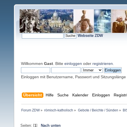
Webseite ZDW
Willkommen
Gast
. Bitte
einloggen
oder
registrieren
.
Einloggen mit Benutzername, Passwort und Sitzungslänge
Übersicht
Hilfe
Suche
Kalender
Einloggen
Registr
Forum ZDW
»
römisch-katholisch
»
Gebote / Beichte / Sünden
»
BI
Seiten: [
1
]
Nach unten