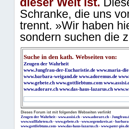
dieser Welt ist.
Diese
Schranke, die uns vo
trennt. »Wir haben hi
sondern suchen die z
Suche in den kath. Webseiten von:
Zeugen der Wahrheit
www.Jungfrau-der-Eucharistie.de
www.maria-die
www.barbara-weigand.de
www.adoremus.de
www.
www.gebete.ch
www.gottliebtuns.com
www.assisi.
www.adorare.ch
www.das-haus-lazarus.ch
www.wa
Dieses Forum ist mit folgenden Webseiten verlinkt
Zeugen der Wahrheit
-
www.assisi.ch
-
www.adorare.ch
-
Jungfrau.d
www.wallfahrten.ch
-
www.gebete.ch
-
www.segenskreis.at
-
barbara
www.gottliebtuns.com
-
www.das-haus-lazarus.ch
-
www.pater-pio.de