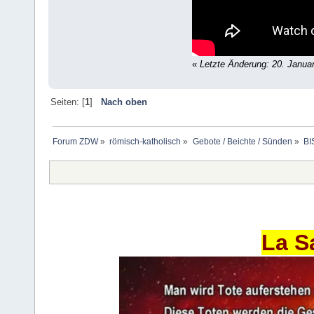
«
Letzte Änderung: 20. Janua
Seiten: [
1
]
Nach oben
Forum ZDW
»
römisch-katholisch
»
Gebote / Beichte / Sünden
»
BI
La S