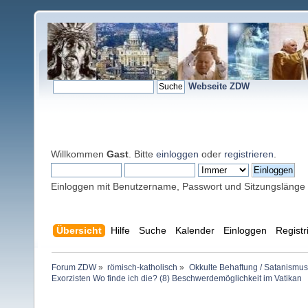
Webseite ZDW
Willkommen
Gast
. Bitte
einloggen
oder
registrieren
.
Einloggen mit Benutzername, Passwort und Sitzungslänge
Übersicht
Hilfe
Suche
Kalender
Einloggen
Registr
Forum ZDW
»
römisch-katholisch
»
Okkulte Behaftung / Satanismus
Exorzisten Wo finde ich die? (8) Beschwerdemöglichkeit im Vatikan