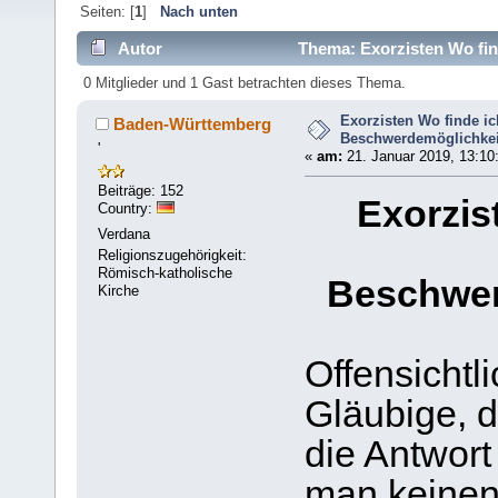
Seiten: [
1
]
Nach unten
Autor
Thema: Exorzisten Wo fin
mal)
0 Mitglieder und 1 Gast betrachten dieses Thema.
Exorzisten Wo finde ic
Baden-Württemberg
Beschwerdemöglichkei
'
«
am:
21. Januar 2019, 13:10
Beiträge: 152
Exorzis
Country:
Verdana
Religionszugehörigkeit:
Römisch-katholische
Beschwer
Kirche
Offensichtli
Gläubige, d
die Antwor
man keinen