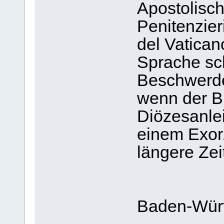
Apostolisch
Penitenzier
del Vaticano
Sprache sc
Beschwerde
wenn der Bi
Diözesanle
einem Exorz
längere Zeit
Baden-Wür