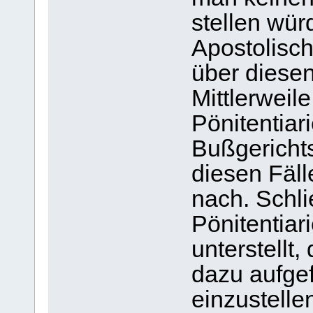
stellen wür
Apostolisch
über diese
Mittlerweil
Pönitentiari
Bußgericht
diesen Fäll
nach. Schli
Pönitentiar
unterstellt
dazu aufgef
einzustelle