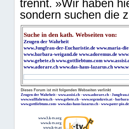
trennt. »Wir haben hi
sondern suchen die z
Suche in den kath. Webseiten von:
Zeugen der Wahrheit
www.Jungfrau-der-Eucharistie.de
www.maria-die
www.barbara-weigand.de
www.adoremus.de
www.
www.gebete.ch
www.gottliebtuns.com
www.assisi.
www.adorare.ch
www.das-haus-lazarus.ch
www.wa
Dieses Forum ist mit folgenden Webseiten verlinkt
Zeugen der Wahrheit
-
www.assisi.ch
-
www.adorare.ch
-
Jungfrau.d
www.wallfahrten.ch
-
www.gebete.ch
-
www.segenskreis.at
-
barbara
www.gottliebtuns.com
-
www.das-haus-lazarus.ch
-
www.pater-pio.de
www3.k-tv.org
www.k-tv.org
www.k-tv.at