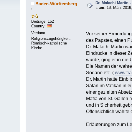
Dr. Malachi Martin -
Baden-Württemberg
«
am:
18. März 2019,
'
Beiträge: 152
Country:
Verdana
Vor seiner Ermordung 
Religionszugehörigkeit:
des Papstes, einen Pu
Römisch-katholische
Dr. Malachi Martin war
Kirche
Eindrücke in dieser Z
wurde, ging er in die
Die Namen der wahren 
Sodano etc. (
www.trad
Dr. Martin hatte Einbl
Satan im Vatikan in e
einer gezielten Abse
Mafia von St. Gallen 
und in Sicherheit gebr
Offensichtlich wählte
Erläuterungen zum Leb