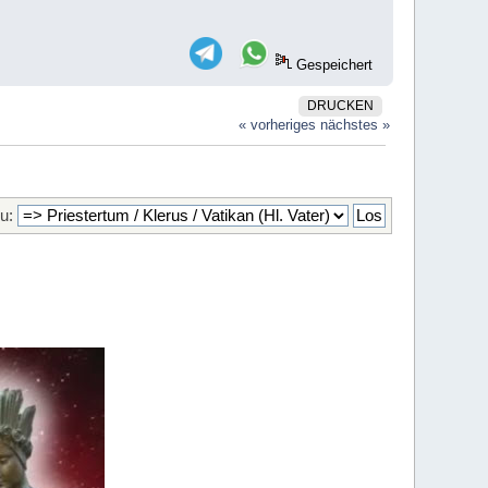
Gespeichert
DRUCKEN
« vorheriges
nächstes »
u: