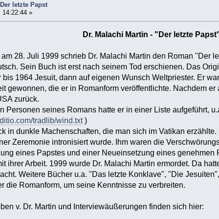
 Der letzte Papst
 14:22:44 »
Dr. Malachi Martin - "Der letzte Papst
am 28. Juli 1999 schrieb Dr. Malachi Martin den Roman "Der le
tsch. Sein Buch ist erst nach seinem Tod erschienen. Das Origi
 bis 1964 Jesuit, dann auf eigenen Wunsch Weltpriester. Er war 
eit gewonnen, die er in Romanform veröffentlichte. Nachdem er
 USA zurück.
Personen seines Romans hatte er in einer Liste aufgeführt, u
itio.com/tradlib/wind.txt
)
ick in dunkle Machenschaften, die man sich im Vatikan erzählte.
iner Zeremonie intronisiert wurde. Ihm waren die Verschwörungsth
tzung eines Papstes und einer Neueinsetzung eines genehmen 
mit ihrer Arbeit. 1999 wurde Dr. Malachi Martin ermordet. Da ha
acht. Weitere Bücher u.a. "Das letzte Konklave", "Die Jesuiten",
 er die Romanform, um seine Kenntnisse zu verbreiten.
en v. Dr. Martin und Interviewäußerungen finden sich hier: