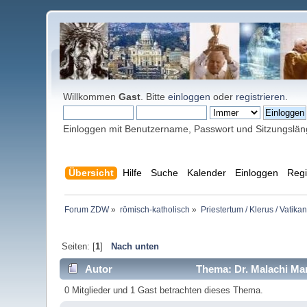
Willkommen
Gast
. Bitte
einloggen
oder
registrieren
.
Einloggen mit Benutzername, Passwort und Sitzungslä
Übersicht
Hilfe
Suche
Kalender
Einloggen
Regi
Forum ZDW
»
römisch-katholisch
»
Priestertum / Klerus / Vatikan
Seiten: [
1
]
Nach unten
Autor
Thema: Dr. Malachi Mart
0 Mitglieder und 1 Gast betrachten dieses Thema.