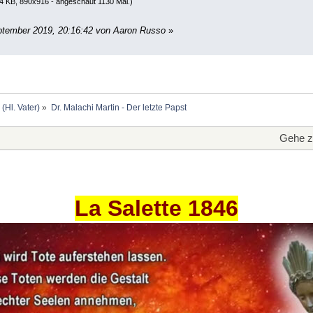
4 KB, 890x916 - angeschaut 1130 Mal.)
ptember 2019, 20:16:42 von Aaron Russo
»
 (Hl. Vater)
»
Dr. Malachi Martin - Der letzte Papst
Gehe z
La Salette 1846