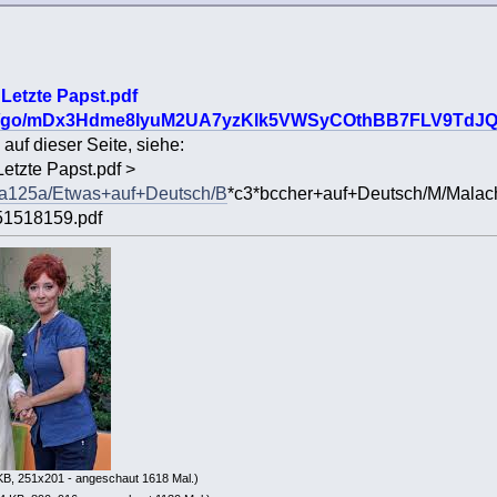
 Letzte Papst.pdf
ia.tv/go/mDx3Hdme8IyuM2UA7yzKlk5VWSyCOthBB7FLV9T
uf dieser Seite, siehe:
Letzte Papst.pdf >
eata125a/Etwas+auf+Deutsch/B
*c3*bccher+auf+Deutsch/M/Malach
51518159.pdf
KB, 251x201 - angeschaut 1618 Mal.)