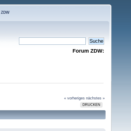
e ZDW
Forum ZDW:
« vorheriges
nächstes »
DRUCKEN