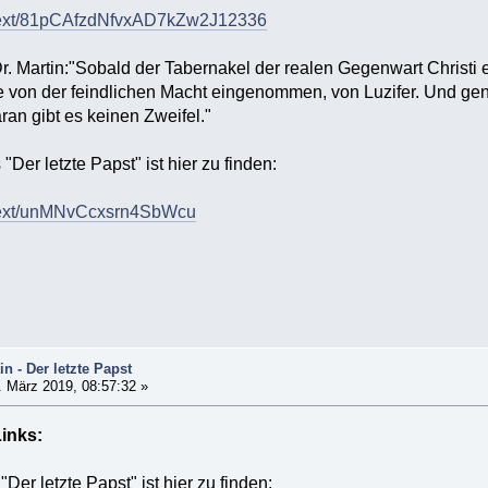
v/text/81pCAfzdNfvxAD7kZw2J12336
r. Martin:"Sobald der Tabernakel der realen Gegenwart Christi ent
 von der feindlichen Macht eingenommen, von Luzifer. Und genau d
aran gibt es keinen Zweifel."
er letzte Papst" ist hier zu finden:
v/text/unMNvCcxsrn4SbWcu
in - Der letzte Papst
 März 2019, 08:57:32 »
inks:
er letzte Papst" ist hier zu finden: