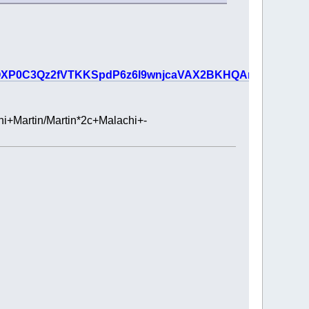
dJQXP0C3Qz2fVTKKSpdP6z6l9wnjcaVAX2BKHQAnSaix9Gj4
i+Martin/Martin*2c+Malachi+-