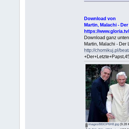
Download von
Martin, Malachi - Der
https://www.glor
Download ganz unten a
Martin, Malachi - Der 
http://chomikuj.pl/b
+Der+Letzte+Papst,4
images880OP6H8.jpg
(9.28 