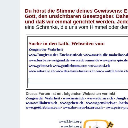
Du hörst die Stimme deines Gewissens: Es 
Gott, den unsichtbaren Gesetzgeber. Daher
und daß wir einmal gerichtet werden. Jeder
eine Schranke, die uns vom Himmel oder der H
Suche in den kath. Webseiten von:
Zeugen der Wahrheit
www.Jungfrau-der-Eucharistie.de
www.maria-die-makellose.d
www.barbara-weigand.de
www.adoremus.de
www.pater-pio.de
www.gebete.ch
www.gottliebtuns.com
www.assisi.ch
www.adorare.ch
www.das-haus-lazarus.ch
www.wallfahrten.ch
Dieses Forum ist mit folgenden Webseiten verlinkt
Zeugen der Wahrheit
-
www.assisi.ch
-
www.adorare.ch
-
Jungfra
www.wallfahrten.ch
-
www.gebete.ch
-
www.segenskreis.at
-
barb
www.gottliebtuns.com
-
www.das-haus-lazarus.ch
-
www.pater-pi
www3.k-tv.org
www.k-tv.org