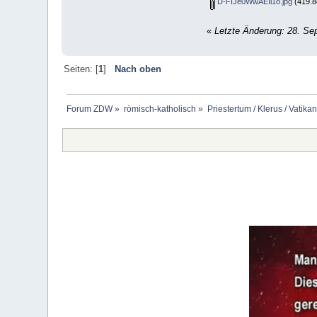
D-FIJe0WwAEIi1o.jpg
(419.8
«
Letzte Änderung: 28. Se
Seiten: [
1
]
Nach oben
Forum ZDW
»
römisch-katholisch
»
Priestertum / Klerus / Vatikan