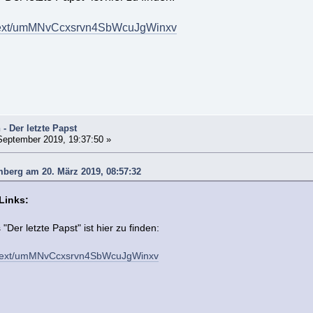
tv/text/umMNvCcxsrvn4SbWcuJgWinxv
 - Der letzte Papst
September 2019, 19:37:50 »
mberg am 20. März 2019, 08:57:32
Links:
Der letzte Papst" ist hier zu finden:
tv/text/umMNvCcxsrvn4SbWcuJgWinxv