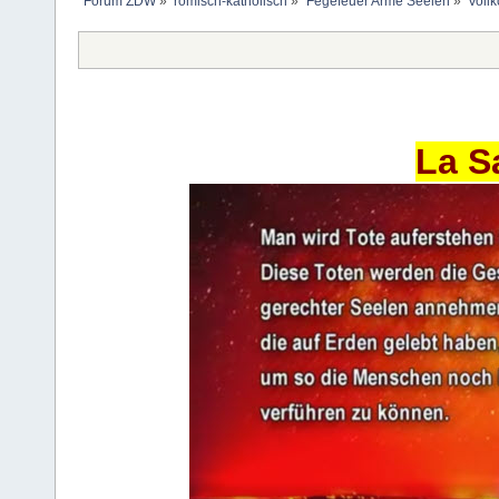
Forum ZDW
»
römisch-katholisch
»
Fegefeuer Arme Seelen
»
Voll
La S