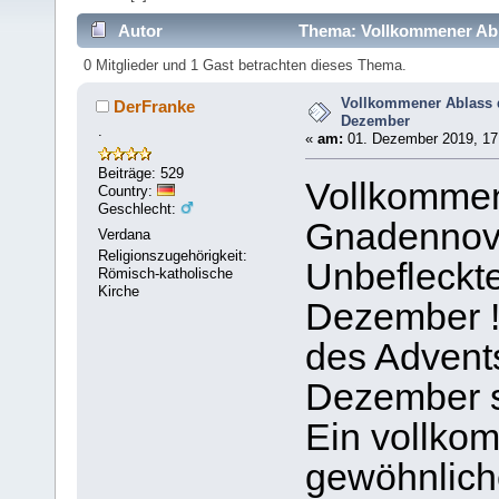
Autor
Thema: Vollkommener Abl
0 Mitglieder und 1 Gast betrachten dieses Thema.
Vollkommener Ablass 
DerFranke
Dezember
.
«
am:
01. Dezember 2019, 17
Beiträge: 529
Vollkommen
Country:
Geschlecht:
Gnadennove
Verdana
Religionszugehörigkeit:
Unbefleckt
Römisch-katholische
Kirche
Dezember !!
des Advent
Dezember st
Ein vollkom
gewöhnlich