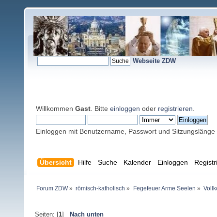
Webseite ZDW
Willkommen
Gast
. Bitte
einloggen
oder
registrieren
.
Einloggen mit Benutzername, Passwort und Sitzungslänge
Übersicht
Hilfe
Suche
Kalender
Einloggen
Registr
Forum ZDW
»
römisch-katholisch
»
Fegefeuer Arme Seelen
»
Voll
Seiten: [
1
]
Nach unten