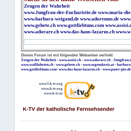
Zeugen der Wahrheit
www.Jungfrau-der-Eucharistie.de
www.maria-die
www.barbara-weigand.de
www.adoremus.de
www.
www.gebete.ch
www.gottliebtuns.com
www.assisi.
www.adorare.ch
www.das-haus-lazarus.ch
www.wa
Dieses Forum ist mit folgenden Webseiten verlinkt
Zeugen der Wahrheit
-
www.assisi.ch
-
www.adorare.ch
-
Jungfrau.d
www.wallfahrten.ch
-
www.gebete.ch
-
www.segenskreis.at
-
barbara
www.gottliebtuns.com
-
www.das-haus-lazarus.ch
-
www.pater-pio.de
www3.k-tv.org
www.k-tv.org
www.k-tv.at
K-TV der katholische Fernsehsender