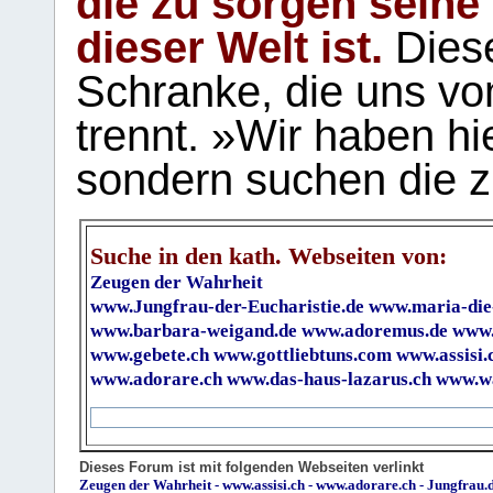
die zu sorgen seine
dieser Welt ist.
Diese
Schranke, die uns vo
trennt. »Wir haben hi
sondern suchen die z
Suche in den kath. Webseiten von:
Zeugen der Wahrheit
www.Jungfrau-der-Eucharistie.de
www.maria-die
www.barbara-weigand.de
www.adoremus.de
www.
www.gebete.ch
www.gottliebtuns.com
www.assisi.
www.adorare.ch
www.das-haus-lazarus.ch
www.wa
Dieses Forum ist mit folgenden Webseiten verlinkt
Zeugen der Wahrheit
-
www.assisi.ch
-
www.adorare.ch
-
Jungfrau.d