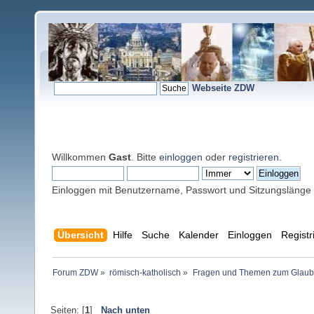
Webseite ZDW
Willkommen
Gast
. Bitte
einloggen
oder
registrieren
.
Einloggen mit Benutzername, Passwort und Sitzungslänge
Übersicht
Hilfe
Suche
Kalender
Einloggen
Registr
Forum ZDW
»
römisch-katholisch
»
Fragen und Themen zum Glaub
Seiten: [
1
]
Nach unten