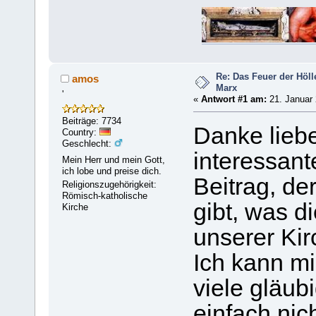
Re: Das Feuer der Hölle
amos
Marx
'
«
Antwort #1 am:
21. Januar 
Beiträge: 7734
Danke lieb
Country:
Geschlecht:
interessan
Mein Herr und mein Gott,
ich lobe und preise dich.
Beitrag, de
Religionszugehörigkeit:
Römisch-katholische
gibt, was d
Kirche
unserer Kirc
Ich kann mi
viele gläub
einfach nic