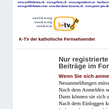
www.wallfahrten.ch
-
www.gebete.ch
-
www.segenskreis.at
-
barbara
www.gottliebtuns.com
-
www.das-haus-lazarus.ch
-
www.pater-pio.de
www3.k-tv.org
www.k-tv.org
www.k-tv.at
K-TV der katholische Fernsehsender
Nur registrier
Beiträge im Fo
Wenn Sie sich anme
Neuanmeldungen müsse
Nach dem Anmelden wir
Dann können sie sich 
Nach dem Einloggen kö