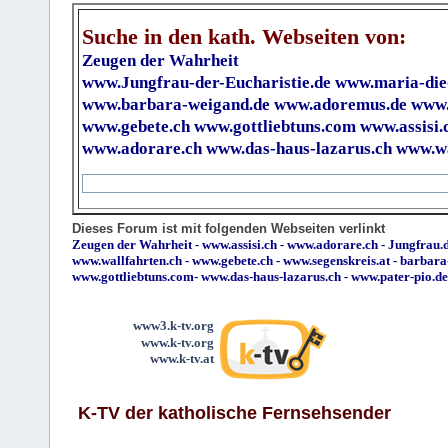
Suche in den kath. Webseiten von:
Zeugen der Wahrheit
www.Jungfrau-der-Eucharistie.de
www.maria-die
www.barbara-weigand.de
www.adoremus.de
www.
www.gebete.ch
www.gottliebtuns.com
www.assisi.
www.adorare.ch
www.das-haus-lazarus.ch
www.wa
Dieses Forum ist mit folgenden Webseiten verlinkt
Zeugen der Wahrheit
-
www.assisi.ch
-
www.adorare.ch
-
Jungfrau.d
www.wallfahrten.ch
-
www.gebete.ch
-
www.segenskreis.at
-
barbara
www.gottliebtuns.com
-
www.das-haus-lazarus.ch
-
www.pater-pio.de
www3.k-tv.org
www.k-tv.org
www.k-tv.at
K-TV der katholische Fernsehsender