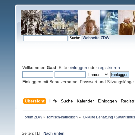
Webseite ZDW
Willkommen
Gast
. Bitte
einloggen
oder
registrieren
.
Einloggen mit Benutzername, Passwort und Sitzungslänge
Übersicht
Hilfe
Suche
Kalender
Einloggen
Registr
Forum ZDW
»
römisch-katholisch
»
Okkulte Behaftung / Satanismus
Seiten: [
1
]
Nach unten