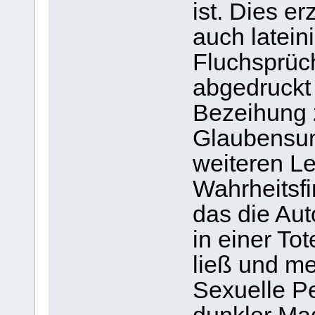
ist. Dies er
auch latei
Fluchsprüc
abgedruckt 
Bezeihung 
Glaubensun
weiteren Le
Wahrheitsf
das die Au
in einer To
ließ und me
Sexuelle Pe