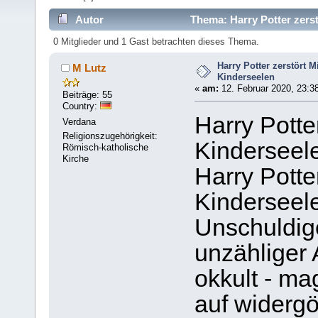
Autor
Thema: Harry Potter zerst
0 Mitglieder und 1 Gast betrachten dieses Thema.
Harry Potter zerstört M
M Lutz
Kinderseelen
«
am:
12. Februar 2020, 23:3
Beiträge: 55
Country:
Harry Potter
Verdana
Religionszugehörigkeit:
Kinderseel
Römisch-katholische
Kirche
Harry Potte
Kinderseel
Unschuldig
unzähliger 
okkult - ma
auf widergöt